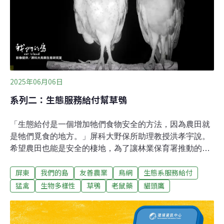
2025年06月06日
系列二：生態服務給付幫草鴞
「生態給付是一個增加牠們食物安全的方法，因為農田就
是牠們覓食的地方。」屏科大野保所助理教授洪孝宇說。
希望農田也能是安全的棲地，為了讓林業保育署推動的草
鴞生態服務給付計畫，在2021年上路。參與的農友，守護
屏東
我們的島
友善農業
鳥網
生態系服務給付
草鴞的安全與田間豐富的生態，也為消費者提供安心的作
物，為草鴞保育增加一絲希望。台灣的貓頭鷹大多是森林
猛禽
生物多樣性
草鴞
老鼠藥
貓頭鷹
性的，唯獨草鴞住在草叢裡。相對來說，低海拔的草生環
境變動劇烈，經常因為開發、火燒、外來種植物入侵等問
題消失。棲地大幅減少，原本數量就不多的草鴞，陷入危