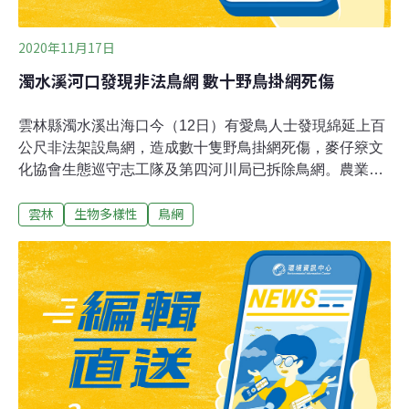
2020年11月17日
濁水溪河口發現非法鳥網 數十野鳥掛網死傷
雲林縣濁水溪出海口今（12日）有愛鳥人士發現綿延上百
公尺非法架設鳥網，造成數十隻野鳥掛網死傷，麥仔簝文
化協會生態巡守志工隊及第四河川局已拆除鳥網。農業處
表示，非法架設鳥網造成保育類動物死亡，最重可處5年
雲林
生物多樣性
鳥網
徒刑、得併科100萬元罰金。麥仔簝文化協會理事長吳明
宜表示，協會今天接獲愛鳥人士通報，指出濁水溪出海口
南岸有人架設鳥網，已有不少野鳥掛網死傷，協會立即通
報雲林縣農業處、第四河川局及志工前往查看，發現包括
反嘴鴴、小環頸鴴、赤頸鴨等候鳥掛網死亡，另外，有尖
尾鴨、琵嘴鴨、田鷸等掛網掙扎，立即當場解救後野放，
並拆除鳥網。