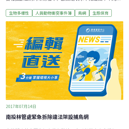
信徒反映雀鳥影響環境衛生才架網，將把網拆掉。鳥友投
生物多樣性
人與動物衝突事件簿
鳥網
生態保育
訴說，這家宮廟設網捕鳥已一段時間，昨天（4日）路
過，發現有麻雀受困，立即解救，也忠告廟方人員盡速拆
除殺生補鳥網，但廟方今天並未拆除網子。由於北風漸
強，未來過境候鳥漸多，若網子不拆，可能陸續會有鳥落
網，因此發動搶救行動，除投訴並將向市府農業局檢舉。
該宮廟表示，廟前棚架處每天都有大群雀鳥聚集，鳥糞特
多，有些信徒還「中彈」，顧及環境衛生才架網，希望嚇
阻。不知這樣是違法，會趕快把網子拆下來，另會請教專
家，解決雀鳥太多，影響環境衛生的問題。台南拍鳥俱樂
部負責人黃蜀婷表示，依據野生動物保護法第21條規定，
非屬保育鳥禽危害農作物、水產養殖時，農漁民可以捕
殺，但架設鳥網必須申請，未經申請架設網具主管機關得
逕予拆
2017年07月14日
南投林管處緊急拆除違法架設捕鳥網