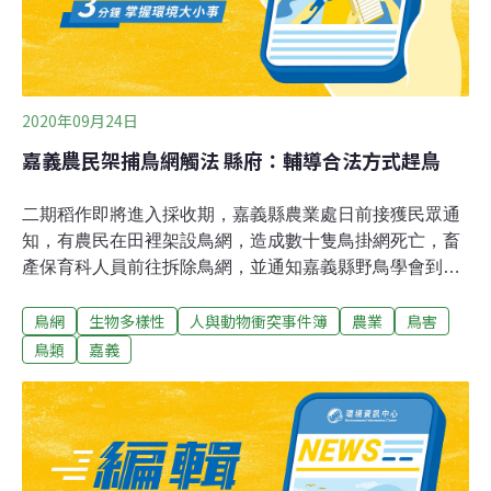
2020年09月24日
嘉義農民架捕鳥網觸法 縣府：輔導合法方式趕鳥
二期稻作即將進入採收期，嘉義縣農業處日前接獲民眾通
知，有農民在田裡架設鳥網，造成數十隻鳥掛網死亡，畜
產保育科人員前往拆除鳥網，並通知嘉義縣野鳥學會到場
協助辨識死亡鳥類。嘉義縣野鳥學會理事長陳建樺指出，
鳥網
生物多樣性
人與動物衝突事件簿
農業
鳥害
他現場瞭解中網死亡共有19隻鳥類與一隻東亞家蝠，鳥種
包括白頭翁、翠鳥、家燕、洋燕、斑文鳥、灰頭椋鳥與麻
鳥類
嘉義
雀，都不是保育類。畜產保育科長石蕙菱23日表示，未經
許可私自架設鳥網，已觸犯動保法規定，主管機關得逕予
拆除並銷毀網具，農民也可能被處以新台幣6萬元以上30
萬元以下罰鍰。石蕙菱說，由於架網農民為初犯，不知觸
法，僅沒收網具，勸導他不得再犯，並輔導以合法方式趕