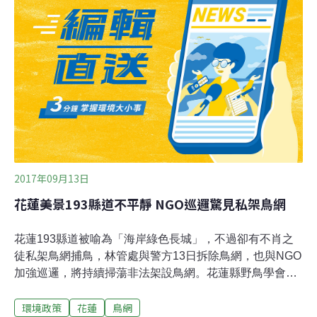
搶救，發現鴿子全為同一鴿主所有，然其中一隻早已身
亡。管理處表示，日前已是第三次在通霄山區同一地點查
獲鳥網，某次還曾當場緝捕架網嫌犯，管理處強調，目前
已掌握多處架網熱點，除加強巡視外，也將與保安警察合
作強化查緝工作，並呼籲民眾若發現有違法擄鴿網的設
置，可撥打03-5224163向新竹林區管理處通報。
2017年09月13日
花蓮美景193縣道不平靜 NGO巡邏驚見私架鳥網
花蓮193縣道被喻為「海岸綠色長城」，不過卻有不肖之
徒私架鳥網捕鳥，林管處與警方13日拆除鳥網，也與NGO
加強巡邏，將持續掃蕩非法架設鳥網。花蓮縣野鳥學會理
事長杜懿宗表示，農忙時節，恐鳥類危及作物，依法必須
環境政策
花蓮
鳥網
向地方政府申請架設鳥網，但在193這種私架鳥網行為真