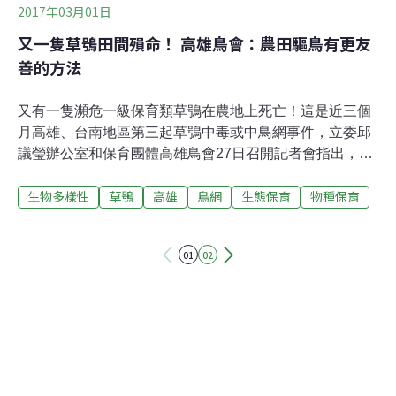
2017年03月01日
又一隻草鴞田間殞命！ 高雄鳥會：農田驅鳥有更友
善的方法
又有一隻瀕危一級保育類草鴞在農地上死亡！這是近三個
月高雄、台南地區第三起草鴞中毒或中鳥網事件，立委邱
議瑩辦公室和保育團體高雄鳥會27日召開記者會指出，國
內草鴞數量不到100隻，面臨存亡關鍵，現在棲地又遭不
生物多樣性
草鴞
高雄
鳥網
生態保育
物種保育
當開發和農民施用滅鼠藥及驅鳥繩所害，疾呼大眾對草鴞
投入更多關懷，也呼籲農政單位應加強農民對生態友善防
治措施的教育推廣，並透過農糧收購機制，鼓勵農民採用
01
02
友善的防治措施。農民發現傷鳥未通報 草鴞因鳥網纏繞餓
死「309公分長的驅鳥繩緊緊纏住這隻草鴞的右翅膀，讓
牠無法收合，」高雄鳥會理事長林世忠描述在台南大內發
現草鴞的情景。2月初，這隻草鴞中鳥網後跌落水田無法
飛行，農地主人發現時將防鳥繩索剪斷，卻沒有立刻回報
保育單位或鳥會，草鴞在農地旁的草叢裡掙扎了一週，當
林世忠在網路上發現照片隔日趕往現場救援時，草鴞已經