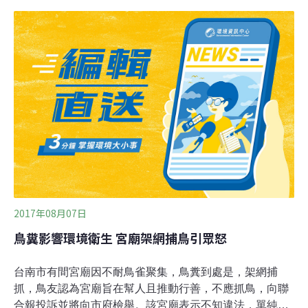
的很不可取。保七表示，鳥網架設者未在周邊留下可追查
的線索，而警方埋伏數日也未見有人來收網，但就鳥網上
殘留的數隻鳥類屍體可知，這樣的行為已經對保安林生態
產生危害，並違反野生動物保育法。
2017年08月07日
鳥糞影響環境衛生 宮廟架網捕鳥引眾怒
台南市有間宮廟因不耐鳥雀聚集，鳥糞到處是，架網捕
抓，鳥友認為宮廟旨在幫人且推動行善，不應抓鳥，向聯
合報投訴並將向市府檢舉。該宮廟表示不知違法，單純是