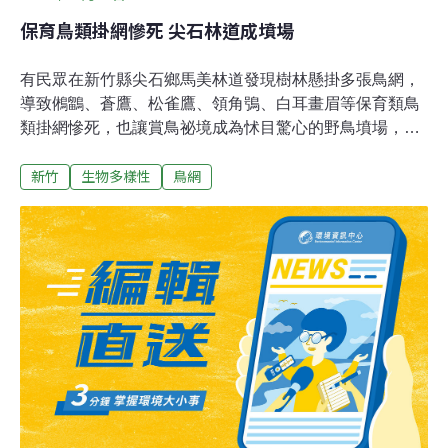
保育鳥類掛網慘死 尖石林道成墳場
有民眾在新竹縣尖石鄉馬美林道發現樹林懸掛多張鳥網，
導致鵂鶹、蒼鷹、松雀鷹、領角鴞、白耳畫眉等保育類鳥
類掛網慘死，也讓賞鳥祕境成為怵目驚心的野鳥墳場，縣
府研判不肖人士想捉來販售牟利，將派人拆除鳥網，並交
新竹
生物多樣性
鳥網
由警方加強巡查，緝拿破壞生態的兇手。愛鳥人士說，隱
形網的尼龍繩網細如蜘蛛絲卻十分強韌，鳥兒若不慎碰
觸，越掙扎越掙脫不開。由於馬美林道四周山域相當偏僻
且人煙稀少，也不是賽鴿的飛行路線，無法理解在此架設
陷阱的動機。新竹縣農業處研判，架設陷阱可能要捕捉野
生動物販售牟利，已派員拆除，並轉請保七總隊及橫山分
局加強巡邏。農業處表示，民眾若因野生動物危及生命或
危害財產，可通報農政單位協助以人道方式驅趕，若未經
許可獵捕、宰殺保育類野生動物，依《野生動物保育法》
規定可處6月至5年以下有期徒刑，併科20萬至100萬元罰
金。