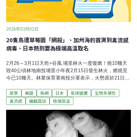
2026年03月02日
20隻鳥遭草莓園「網殺」、加州海豹首測到禽流感
病毒、日本熱到要為極端高溫取名
2月26～3月1日天乾+谷風 埔里林火一度復燃！燒10幾天
毀40公頃林地南投埔里小年夜2月15日發生林火，燃燒至
今已10幾天。林業保育署南投分署表示，火勢原於21日已
控制，但23日下午因風速增強，谷風旺盛，致火勢順著谷
苗栗
美國
鳥網
日本
氣候變遷
生物多樣性
風再度向上延燒，於24日再回到搶救階段。南投分署分署
長李政賢說明，林火累計延燒面積雖達40公頃，但大多數
禽流感
編輯直送
極端高溫
均已熄滅，目前餘約1公頃範圍，僅剩零星煙點竄出，仍
持續滅火中。27日遇清晨降雨，下午火勢順利控制。（太
報、中央社報導）草莓園驚見「網殺」慘況！ 20隻鳥喪命
保育類領角鴞也難逃