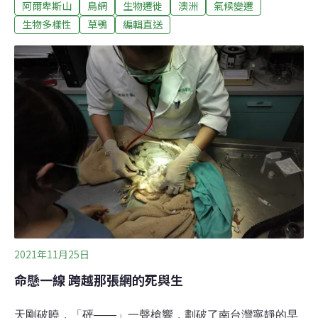
阿爾卑斯山
鳥網
生物遷徙
澳洲
氣候變遷
後，趕緊通知縣府到場了解情況，警方也已調閱監視器，
擴大追查可疑人車。（公視新聞報導）濁水溪出海口非法
生物多樣性
草鴞
編輯直送
設鳥網 保育類草鴞受困腿傷有鳥友19日在濁水溪出海口發
現1隻被鳥網困住的草鴞，通報相關單位並送到野生動物
急救站，經檢傷後草鴞腿部受傷、略有脫水，雲林縣農業
處說，草鴞屬於保育類瀕臨絕種野生動物，縣府將依據野
生動物保育法，針對非法架設鳥網的行為人開罰。（中央
社報導）
2021年11月25日
命懸一線 跨越那張網的死與生
天剛破曉，「砰——」一聲槍響，劃破了南台灣寧靜的早