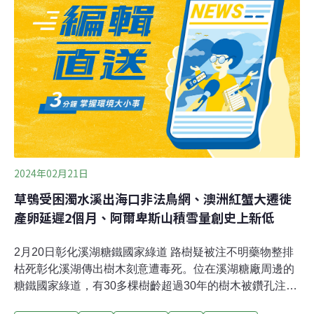
機，被列為一級保育類動物。設棲架為找回猛禽 意外成為
草鴞生態監測利器心型的蘋果臉，烏黑的大眼睛，草鴞外
型讓人過目不忘，牠們會在棲架上打瞌睡、抓到老鼠也會
帶到棲架上吃，遇到下雨天會靜靜站在棲架上淋雨，繁殖
季還會一起站在棲架上放閃。這些行為都是因為有了棲
架，才能親眼目睹。牠們主要在草生地活動，夜晚也會到
農田環境覓食，因而面臨鼠藥毒害、中鳥網等危機。
2024年02月21日
草鴞受困濁水溪出海口非法鳥網、澳洲紅蟹大遷徙
產卵延遲2個月、阿爾卑斯山積雪量創史上新低
2月20日彰化溪湖糖鐵國家綠道 路樹疑被注不明藥物整排
枯死彰化溪湖傳出樹木刻意遭毒死。位在溪湖糖廠周邊的
糖鐵國家綠道，有30多棵樹齡超過30年的樹木被鑽孔注入
不明藥物，還有環狀破壞甚至火燒，當地社大接獲通報