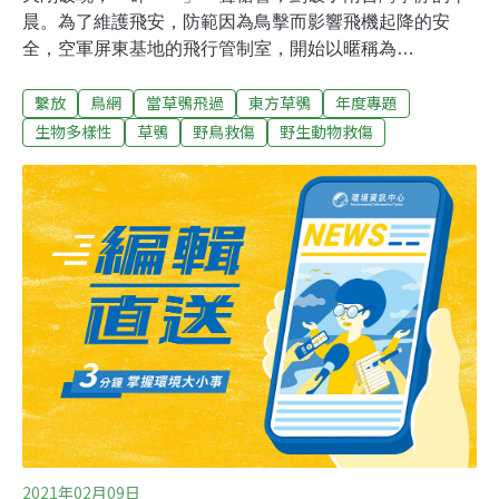
晨。為了維護飛安，防範因為鳥擊而影響飛機起降的安
全，空軍屏東基地的飛行管制室，開始以暱稱為
「FOLLOW ME」的驅鳥車展開每天例行的巡視作業。除
繫放
鳥網
當草鴞飛過
東方草鴞
年度專題
了檢視跑道，巡查機場內為防止飛鳥闖入而架設的鳥網也
是重點工作之一，因過程中有機會發現瀕危的保育類草鴞
生物多樣性
草鴞
野鳥救傷
野生動物救傷
誤觸鳥網受困，需即刻救援。草鴞會出現此處，係因野外
草生環境日益縮減，而軍方機場周邊相當空曠，且有大片
草生地，因而成為草鴞棲地環境之一。誤中機場鳥網 分秒
必爭搶生機「中網的鳥最怕在太陽下曝曬，脫水而亡。」
這是有著豐富野生動物救傷經驗的曾翌碩最為擔心的事，
因此，每當他接到飛行管制室人員通知，發現有草鴞中網
時，總是立即趕赴現場，以求掌握最佳的黃金救援時間。
「我曾經一天三趟，趕往屏東機場搶救草鴞。」家住台南
的曾翌碩說，那天他才剛剛進門，連椅子都還沒來得及坐
熱，就接到救援電話，又得馬上趕著出門了，因為他認為
2021年02月09日