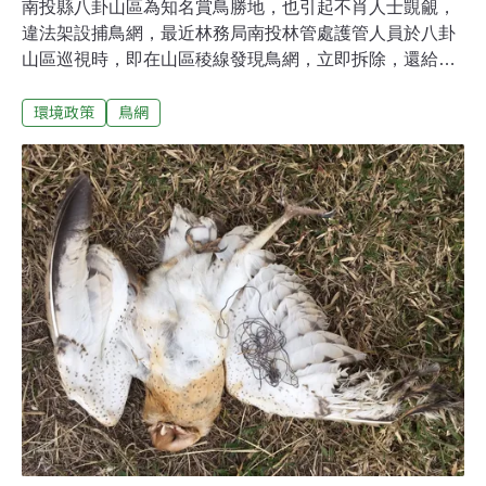
南投縣八卦山區為知名賞鳥勝地，也引起不肖人士覬覦，
違法架設捕鳥網，最近林務局南投林管處護管人員於八卦
山區巡視時，即在山區稜線發現鳥網，立即拆除，還給鳥
群安全的天空，若查獲民眾違法架網捕鳥，將依違反野生
環境政策
鳥網
動物保育法送辦，若獵捕保育類動物，最重可處5年有期
徒刑，併科新台幣100萬元罰金。南投林管處表示，森林
護管人員定期巡視山區，除了查緝盜伐林木，違法獵捕也
是重點項目，護管人員則在南投、彰化交界八卦山區的一
處稜線，發現違法架設的鳥網，總長度約200公尺，立即
進行拆除。