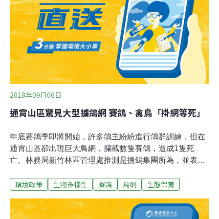
鳥。
2018年09月06日
通霄山區驚見大型擄鴿網 賽鴿、禽鳥「掛網等死」
年底賽鴿季即將開始，許多鴿主紛紛進行鴿群訓練，但在
通霄山區卻出現巨大鳥網，攔截數隻賽鴿，造成1隻死
亡。林務局新竹林區管理處推測是擄鴿集團所為，並表示
鳥網若放得越久，將加劇山林生態危害，呼籲民眾若發現
環境政策
生物多樣性
賽鴿
鳥網
生態保育
違法擄鴿網，可向新竹林區管理處通報。林務局新竹林區
管理處巡山員日前在苗栗通霄鎮的山區，發現有人在國有
林地架設大型鳥網，隨即聯絡警方到場查緝，雖抵達現場
未見擄鴿集團身影，但鳥網上已有七隻賽鴿掛網，經緊急