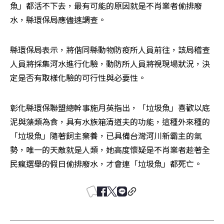
魚」都活不下去，最有可能的原因就是不肖業者偷排廢
水，縣環保局應儘速調查。
縣環保局表示，將偕同縣動物防疫所人員前往，該局稽查
人員將採集河水進行化驗，動防所人員將視現場狀況，決
定是否有取樣化驗的可行性與必要性。
彰化縣環保聯盟總幹事施月英指出，「垃圾魚」喜歡以底
泥與藻類為食，具有水族箱清道夫的功能，這種外來種的
「垃圾魚」隨著飼主棄養，已具備台灣河川新霸主的氣
勢，唯一的天敵就是人類，她高度懷疑是不肖業者趁著全
民瘋選舉的假日偷排廢水，才會連「垃圾魚」都死亡。