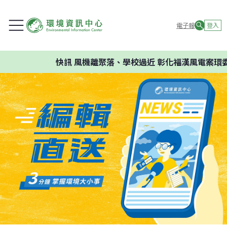
電子報
登入
快訊
風機離聚落、學校過近 彰化福漢風電案環委