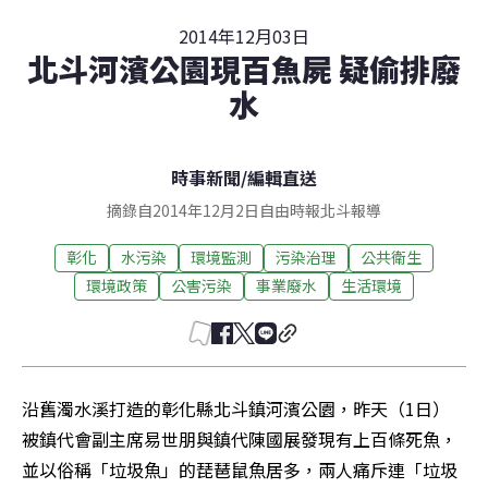
2014年12月03日
北斗河濱公園現百魚屍 疑偷排廢
水
時事新聞
/
編輯直送
摘錄自2014年12月2日自由時報北斗報導
彰化
水污染
環境監測
污染治理
公共衛生
環境政策
公害污染
事業廢水
生活環境
沿舊濁水溪打造的彰化縣北斗鎮河濱公園，昨天（1日）
被鎮代會副主席易世朋與鎮代陳國展發現有上百條死魚，
並以俗稱「垃圾魚」的琵琶鼠魚居多，兩人痛斥連「垃圾