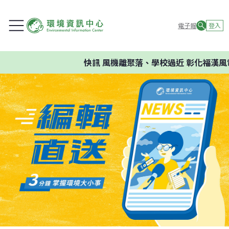
電子報
登入
快訊
風機離聚落、學校過近 彰化福漢風