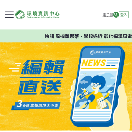
電子報
登入
快訊
風機離聚落、學校過近 彰化福漢風電