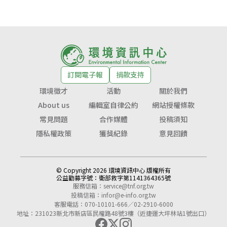
訂閱電子報
捐款支持
環境徵才
活動
關於我們
About us
編輯室自律公約
網站授權條款
常見問題
合作媒體
投稿須知
隱私權政策
獲獎紀錄
意見回饋
© Copyright 2026 環境資訊中心 版權所有
公益勸募字號：
衛部救字第1141364365號
服務信箱：
service@tnf.org.tw
投稿信箱：
infor@e-info.org.tw
客服電話：070-10101-666／02-2910-6000
地址：231023新北市新店區民權路48號3樓（近捷運大坪林站1號出口）