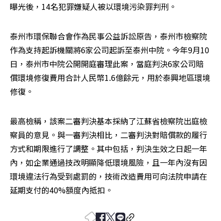
曝光後，14名犯罪嫌疑人被以環境污染罪判刑。
泰州市環保聯合會作為民事公益訴訟原告，泰州市檢察院
作為支持起訴機關將6家公司起訴至泰州中院。今年9月10
日，泰州市中院公開開庭審理此案，當庭判決6家公司賠
償環境修復費用合計人民幣1.6億餘元，用於泰興地區環境
修復。
最高檢稱，該案二審判決基本採納了江蘇省檢察院出庭檢
察員的意見。與一審判決相比，二審判決對賠償款的履行
方式和期限進行了調整。其中包括，判決生效之日起一年
內，如企業通過技改明顯降低環境風險，且一年內沒有因
環境違法行為受到處罰的，技術改造費用可向法院申請在
延期支付的40%額度內抵扣。