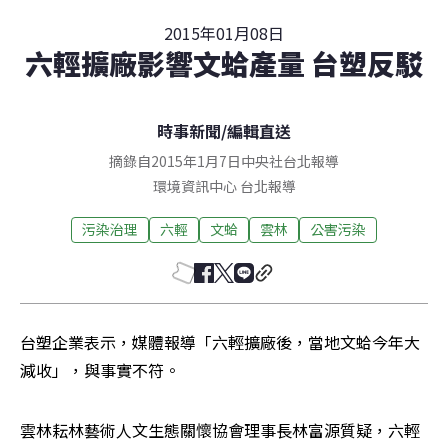
2015年01月08日
六輕擴廠影響文蛤產量 台塑反駁
時事新聞
/
編輯直送
摘錄自2015年1月7日中央社台北報導
環境資訊中心
台北
報導
污染治理
六輕
文蛤
雲林
公害污染
台塑企業表示，媒體報導「六輕擴廠後，當地文蛤今年大
減收」，與事實不符。
雲林耘林藝術人文生態關懷協會理事長林富源質疑，六輕