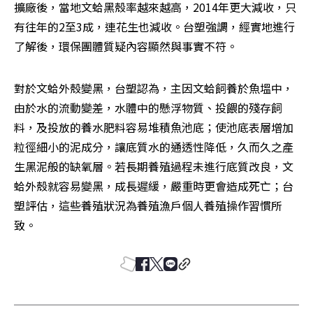
擴廠後，當地文蛤黑殼率越來越高，2014年更大減收，只
有往年的2至3成，連花生也減收。台塑強調，經實地進行
了解後，環保團體質疑內容顯然與事實不符。
對於文蛤外殼變黑，台塑認為，主因文蛤飼養於魚塭中，
由於水的流動變差，水體中的懸浮物質、投餵的殘存飼
料，及投放的養水肥料容易堆積魚池底；使池底表層增加
粒徑細小的泥成分，讓底質水的通透性降低，久而久之產
生黑泥般的缺氧層。若長期養殖過程未進行底質改良，文
蛤外殼就容易變黑，成長遲緩，嚴重時更會造成死亡；台
塑評估，這些養殖狀況為養殖漁戶個人養殖操作習慣所
致。