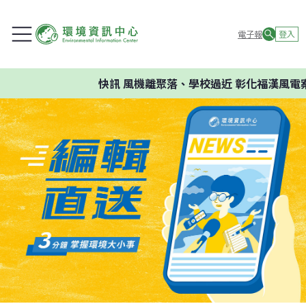
電子報
登入
快訊
風機離聚落、學校過近 彰化福漢風電案