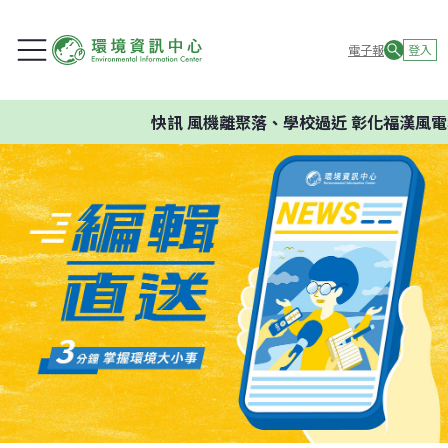
電子報
登入
快訊
風機離聚落、學校過近 彰化福漢風電