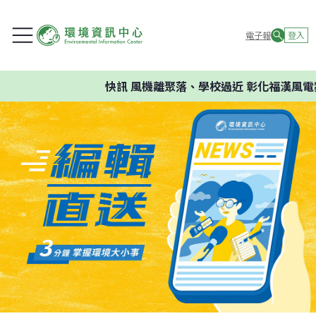
電子報
登入
快訊
風機離聚落、學校過近 彰化福漢風電