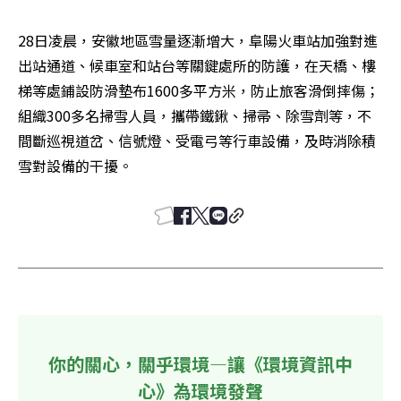
28日凌晨，安徽地區雪量逐漸增大，阜陽火車站加強對進
出站通道、候車室和站台等關鍵處所的防護，在天橋、樓
梯等處鋪設防滑墊布1600多平方米，防止旅客滑倒摔傷；
組織300多名掃雪人員，攜帶鐵鍬、掃帚、除雪劑等，不
間斷巡視道岔、信號燈、受電弓等行車設備，及時消除積
雪對設備的干擾。
你的關心，關乎環境—讓《環境資訊中
心》為環境發聲