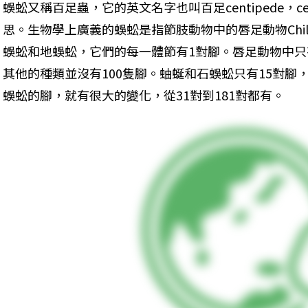
蜈蚣又稱百足蟲，它的英文名字也叫百足centipede，ce
思。生物學上廣義的蜈蚣是指節肢動物中的唇足動物Chil
蜈蚣和地蜈蚣，它們的每一體節有1對腳。唇足動物中
其他的種類並沒有100隻腳。蚰蜒和石蜈蚣只有15對腳，
蜈蚣的腳，就有很大的變化，從31對到181對都有。