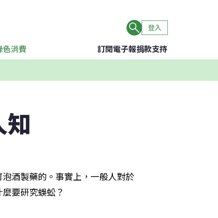
登入
綠色消費
訂閱電子報
捐款支持
人知
可泡酒製藥的。事實上，一般人對於
什麼要研究蜈蚣？