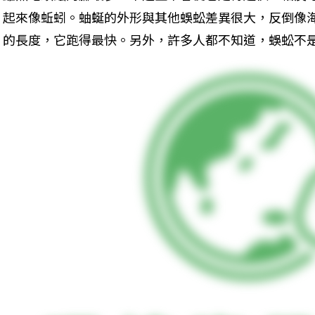
起來像蚯蚓。蚰蜒的外形與其他蜈蚣差異很大，反倒像海
的長度，它跑得最快。另外，許多人都不知道，蜈蚣不