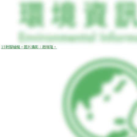
15對腳蚰蜒。圖片攝影：趙瑞隆。