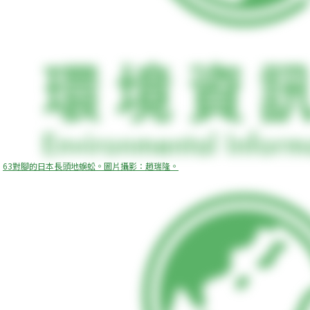
63對腳的日本長頭地蜈蚣。圖片攝影：趙瑞隆。