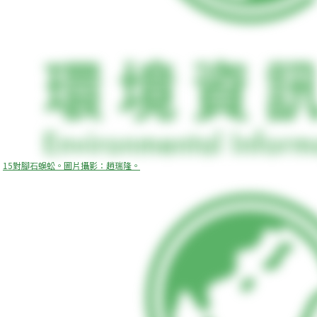
15對腳石蜈蚣。圖片攝影：趙瑞隆。