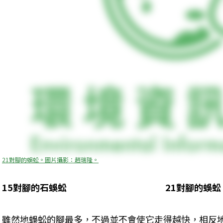
21對腳的蜈蚣。圖片攝影：趙瑞隆。
15對腳的石蜈蚣　　　　　　　　　　　21對腳的蜈蚣
雖然地蜈蚣的腳最多，不過並不會使它走得越快，相反