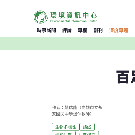
時事新聞
評論
專欄
副刊
深度專題
百
作者：趙瑞隆（高雄市立永
安國民中學退休教師）
生物多樣性
蜈蚣
繽紛生態
生態保育