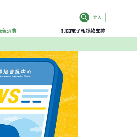
登入
綠色消費
訂閱電子報
捐款支持