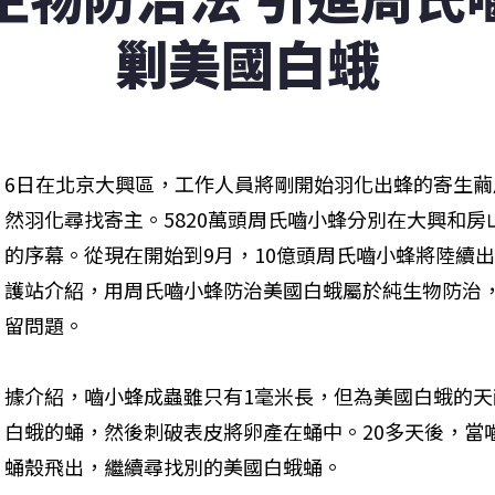
剿美國白蛾
6日在北京大興區，工作人員將剛開始羽化出蜂的寄生
然羽化尋找寄主。5820萬頭周氏嚙小蜂分別在大興和
的序幕。從現在開始到9月，10億頭周氏嚙小蜂將陸續
護站介紹，用周氏嚙小蜂防治美國白蛾屬於純生物防治
留問題。 
據介紹，嚙小蜂成蟲雖只有1毫米長，但為美國白蛾的
白蛾的蛹，然後刺破表皮將卵產在蛹中。20多天後，當
蛹殼飛出，繼續尋找別的美國白蛾蛹。 
