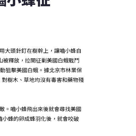
繭用大頭針釘在樹幹上，讓嚙小蜂自
房山被釋放，拉開征剿美國白蛾戰鬥
出動狙擊美國白蛾。據北京市林業保
，對樹木、草地均沒有毒害和藥物殘
天敵。嚙小蜂飛出來後就會尋找美國
嚙小蜂的卵成蜂羽化後，就會咬破