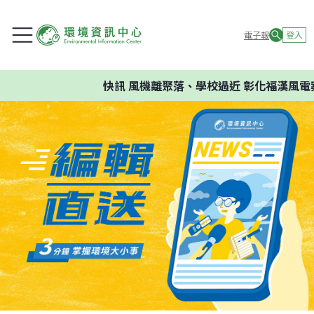
電子報
登入
快訊
風機離聚落、學校過近 彰化福漢風電案