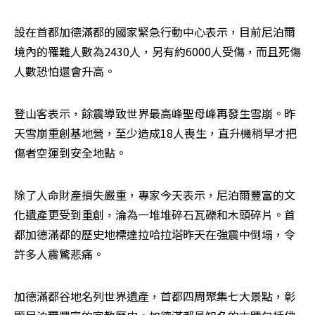
設在首都加德滿都的國家緊急行動中心表示，目前尼泊爾
境內的罹難人數為2430人，另有約6000人受傷，而且死傷
人數恐怕還會升高。
登山客表示，餘震導致世界最高峰聖母峰再發生雪崩。昨
天雪崩重創基地營，至少造成18人喪生，直升機稍早才把
傷者空運到安全地點。
除了人命財產損失嚴重，專家今天表示，尼泊爾豐富的文
化遺產更受到重創，淪為一堆堆碎石瓦礫和木頭碎片。首
都加德滿都的歷史地標達拉哈拉塔昨天在強震中倒塌，令
許多人震驚悲痛。
加德滿都谷地名列世界遺產，首都四周聚集七大景點，彰