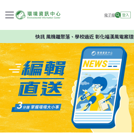
電子報
登入
快訊
風機離聚落、學校過近 彰化福漢風電案環