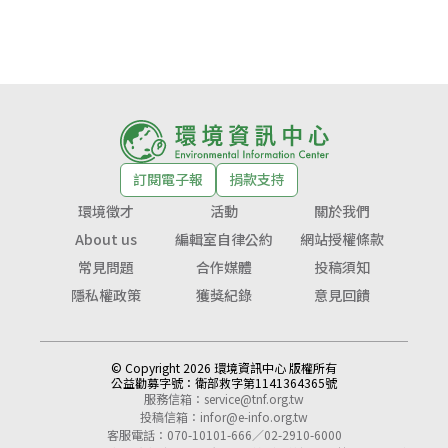
訂閱電子報
捐款支持
環境徵才
活動
關於我們
About us
編輯室自律公約
網站授權條款
常見問題
合作媒體
投稿須知
隱私權政策
獲獎紀錄
意見回饋
© Copyright 2026 環境資訊中心 版權所有
公益勸募字號：
衛部救字第1141364365號
服務信箱：
service@tnf.org.tw
投稿信箱：
infor@e-info.org.tw
客服電話：070-10101-666／02-2910-6000