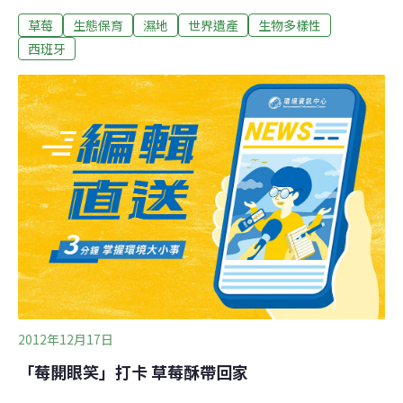
動，否則此地區喪失世界遺產的地位。位在西班牙安達盧
草莓
生態保育
濕地
世界遺產
生物多樣性
西亞的多納納國家公園，因當地草莓產業為了供應英國市
場，而有大量的灌概水需求，該區的生物多樣性因而受到
西班牙
嚴重威脅。部分生產商被指控從地下含水層非法鑽孔取
水，而這層地下水也正支持著該區脆弱的生態系。多納納
地區被列為聯合國教科文組織世界遺產地，也是重要的生
物圈保護區，擁有豐富的野生動物，包括成千上萬的候鳥
和瀕臨絶種的伊比利亞猞猁。西班牙是全世界最大的草莓
出口國，草莓產業價值估計4億歐元。英國、法國和德國
等其他歐洲國家的超市貨架上，90％的草莓來自環繞多納
納地區的韋爾瓦省和塞維利亞省。然而這項產業對該地區
的水資源產生極大壓力，並造成污染，例如農業用隔板和
流入水源的農藥。西班牙政府必須想辦法調節
2012年12月17日
「莓開眼笑」打卡 草莓酥帶回家