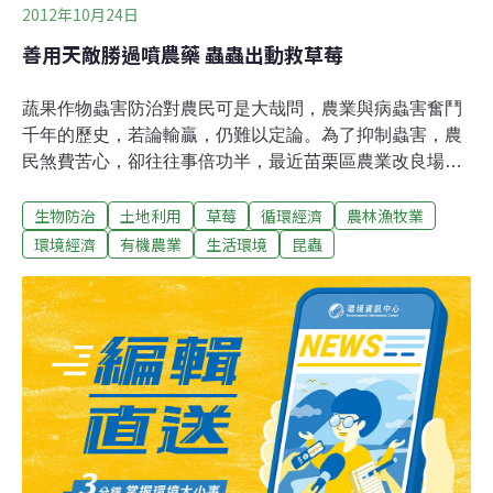
2012年10月24日
善用天敵勝過噴農藥 蟲蟲出動救草莓
蔬果作物蟲害防治對農民可是大哉問，農業與病蟲害奮鬥
千年的歷史，若論輸贏，仍難以定論。為了抑制蟲害，農
民煞費苦心，卻往往事倍功半，最近苗栗區農業改良場就
以繁殖成功的草蛉幫助大湖農民克制二點葉蟎，「以蟲制
生物防治
土地利用
草莓
循環經濟
農林漁牧業
蟲」的生物防治，不但保護農民收成、減少用藥，更讓身
體和環境都健康！大湖草苺咬一口時序即將進入草苺收成
環境經濟
有機農業
生活環境
昆蟲
的季節，有別於去（2011）年苗栗大湖草苺即因二點葉蟎
危害，使用大量農藥，今年，苗栗農業改良場與農民合
作，在草苺田進行草蛉釋放，用以對抗頑強的二點葉蟎，
洗刷草苺用藥過重的傳言。剛孵化的幼蟲，正需飽食一
餐，只見田間草蛉幼蟲為了生存努力攝食，清掉草苺植株
上的葉蟎。苗栗區農藥改良場生物防治分場長黃勝泉表
示，去年二點葉蟎侵害使得草苺歉收，農民雖以藥物防
治，無奈仍不敵葉蟎的抗藥性，原本可以採收到4月的草
苺，2月就棄守了。農民束手無策之下，回想過去曾有草