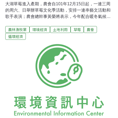
大湖草莓進入產期，農會自101年12月15日起，一連三周
的周六、日舉辦草莓文化季活動，安排一連串藝文活動和
歌手表演；農會總幹事黃榮將表示，今年配合暖冬氣候，
莓農延後約十天到半個月栽種，生長狀況良好，本月中旬
農林漁牧業
環境經濟
土地利用
草莓
農會
起到明年三月底都開放採果。滿十周歲的大湖酒莊，結合
草莓文化季活動，推出「才藝打工」，30歲以下的青年，
循環經濟
只要具備特殊才藝，表演主題包含「草莓」或是草莓酥的
元素，經過評選後即可上台演出30分鐘，並獲八千元獎
金，即日起報名至19日止，邀請全省青年「玩草莓」打
工。「莓開眼笑感謝季」系列活動自15日起，一連每個周
休六日在大湖酒莊內都有相關活動，只要在指定地點「打
卡」，就可獲得人氣商品「草莓酥」。農會表示，今年主
打新鮮草莓做內餡的草莓酥，因應陸客參訪團人數逐年倍
增，101年度就有超過一千五百人參觀酒莊，希望未來除
了鳳梨酥之外，大湖草莓酥也能躍上國際伴手禮之列。