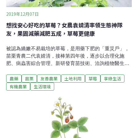
多了，
2019年12月07日
想找安心好吃的草莓？女農袁婧清率領生態神隊
友，果園減藥減肥五成，草莓更健康
被認為嬌嫩不易栽培的草莓，是用藥下肥的「重災戶」，
苗栗青農二代袁婧清，接棒第四年後，逐步以合理化施
肥、病蟲害綜合管理、新研發育苗技術、洽詢植物醫生等
方式，改善種植方式，草莓園減藥減肥高達50％，草莓園
農藥
苗栗
友善農業
土地利用
草莓
享綠生活
更多了許多「神隊友」，例如可制衡二點葉蟎的高橋食蟎
薊馬，種植蒜頭趨避害蟲等，也讓袁婧清入圍第一屆IPM
有機農業
生活環境
永續善農獎！台南都市小姐，成為苗栗草莓媳婦苗栗縣大
湖鄉每年出產國內80%草莓，被稱為「草莓之鄉」。位於
其中的「ㄎㄚ大粒草莓園」，已經營二十多年，四年前由
袁婧清接手。「婆婆手開刀，老公在上班，所以就是我來
接了！」來自台南的袁婧清開朗大笑，看不出來是兩個孩
子的媽，老大甚至已經高一了。17年前嫁到苗栗的袁婧
清，婚前是個標準都市小姐，毫無農事經驗的她，剛開始