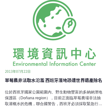
建莊教授表示，中國的病害有20多種，果農會在生產過程
中或多或少地使用農藥。經檢測，殺菌類農藥只檢測出百
菌清，但含量很少。對比國家規定的1mg/kg以下的殘留限
量標準，即使殘留最高的4號樣品，檢出結果僅為國家標
準的百分之一左右。最低的7號樣品，檢出結果更是僅為
國家標準的千分之五左右。專家介紹，美國已把乙草胺列
為B2類致癌物，如長期食用乙草胺殘留的食物，可能會導
致乙草胺的代謝物中毒，有致癌性。
2013年07月22日
草莓農非法取水氾濫 西班牙溼地恐遭世界遺產除名
位於西班牙國家公園範圍內、野生動物豐富的多納納溼地
保護區（Doñana region），目前正面臨草莓農場非法抽
取灌概水的危機，聯合國警告，西班牙必須採取緊急行