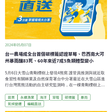
造業，農產品相對較少。草莓碳標籤的取得，不但可擴大
碳標籤的農產品，更能促進綠色消費。苗栗農改場呂秀英
場長表示，草莓碳足跡以環境部公布之「碳足跡類別規則
（CFP-PCR）生鮮水果」為依據，紀錄草莓從生產到廢
棄回收的碳足跡排放量。盤點結果顯示，台一休
2024年05月07日
台一農場成全台首個碳標籤認證草莓、巴西南大河
州暴雨釀83死、60年來近7成5魚類體型變小
5月6日大雪山青剛櫟樹上發現4熊窩 護管員推測與就近取
食習性有關林業及自然保育署台中分署最近在大雪山區進
行台灣黑熊活動的自主研究監測時，在一棵青剛櫟樹上發
現共四個直徑約80至110公分、大小不一的熊窩，得知台
苗栗
永續漁業
海洋
草莓
碳標籤
暴雨
灣黑熊就近取食的習性。另外玉管處也發現，玉山園區的
台灣黑熊有往東部擴張的情況。（公視新聞網報導）1300
氣候變遷
編輯直送
公噸待清 東山服務區旁有害廢棄物 有汙染龜重溪風險國道