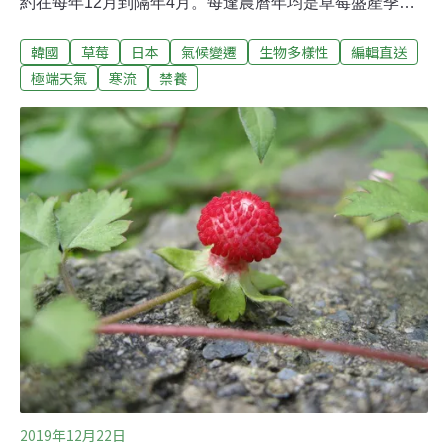
約在每年12月到隔年4月。每逢農曆年均是草莓盛產季
節，但今年受到葉枯病、炭疽病以及氣候影響，平均產量
韓國
草莓
日本
氣候變遷
生物多樣性
編輯直送
減少三成，讓農友叫苦連天，有農友甚至農曆年間乾脆閉
園不開放，產量減少連帶拉高今年零售價格。關西鎮農會
極端天氣
寒流
禁養
指出，年前已邀請農改長專家實地勘查研議解方，希望早
日替農友解決問題。（中國時報報導）非法堆置廢木材起
火釀災 南市環局：最高罰255萬並送辦台南市安南區海尾
大排附近一處農地，非法堆置大量廢木材，25日發生大
火，濃煙密布。南市環保局獲報立即趕往，並針對現場大
量粒狀污染物採樣送檢，一旦檢測含有害空氣污染物將依
空污法開單告發，最高可處255萬元，也會追究廢棄物清
理法相關刑事責任。（自由時報報導）
2019年12月22日