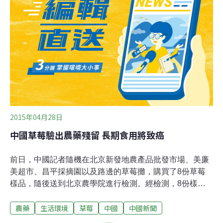
2015年04月28日
中國草莓驗出農藥殘留 長期食用將致癌
前日，中國記者隨機在北京新發地農產品批發市場、美廉
美超市、昌平採摘園以及路邊的草莓攤，購買了8份草莓
樣品，隨後送到北京農學院進行檢測。經檢測，8份樣品
中全部都檢測出了百菌清和乙草胺兩種農藥。含量最高的
農藥
生活環境
草莓
中國
中國新聞
是在新發地購買的4號草莓樣品。含量最低的是在昌平採
摘園購買的7號樣品。首都農產品安全產業技術研究院趙