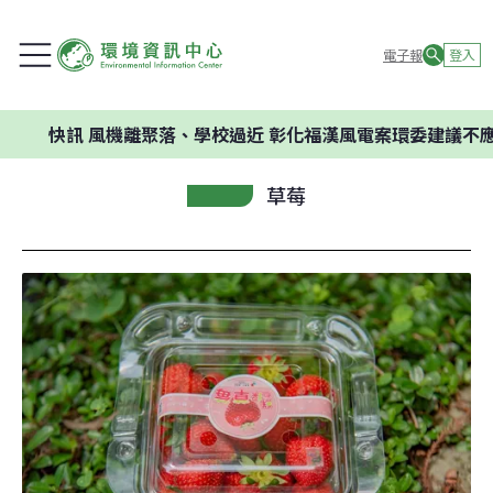
電子報
登入
訊
風機離聚落、學校過近 彰化福漢風電案環委建議不應開發
草莓