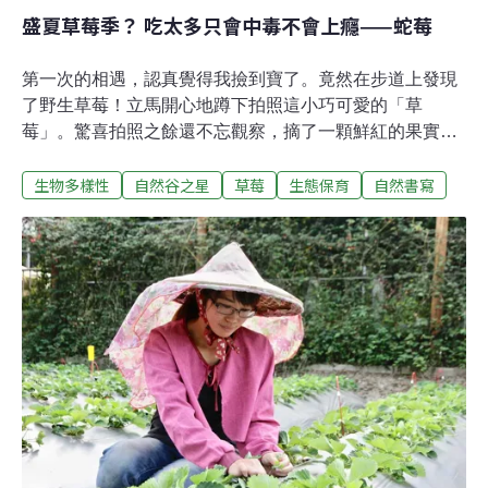
盛夏草莓季？ 吃太多只會中毒不會上癮——蛇莓
第一次的相遇，認真覺得我撿到寶了。竟然在步道上發現
了野生草莓！立馬開心地蹲下拍照這小巧可愛的「草
莓」。驚喜拍照之餘還不忘觀察，摘了一顆鮮紅的果實後
發覺這個草莓怎麼跟我平常吃過的不太一樣！原來，地上
生物多樣性
自然谷之星
草莓
生態保育
自然書寫
長滿一片看似像草莓但又不是草莓，而是「蛇莓」。第一
次聽到這名字時覺得，命名的人一定不希望大家採摘這果
實，才會取一個這樣有點可怕的名字，讓一般人聞「蛇」
就閃。但若多認識幾個植物，像是蛇根草、蛇木（平常稱
為筆筒樹）以及紅骨蛇頭（平常稱為南五味子）就可以發
現，人們在命名植物時，若名字中有動物（蛇、兔、龍、
牛…）的字眼，多半是表達這個植物像動物的某個特性。
所以回到蛇莓，他也不外乎是因為在地上生長的匍匐莖，
沿著地面生長就好像蛇在爬行一樣，因此才被稱為「蛇
莓」。和草莓同屬薔薇科，除了果實像小一號的草莓，葉
子則像小好幾倍的草莓葉，但品嚐起來，蛇莓果實沒有草
莓那酸甜又帶濃烈香氣的味道。不過蛇莓的花期比草莓久