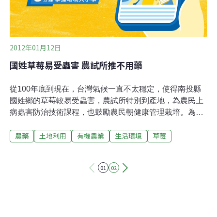
蛉釋放的經驗，於是回來找苗栗場協助。早於1990年代，
2012年01月12日
國姓草莓易受蟲害 農試所推不用藥
從100年底到現在，台灣氣候一直不太穩定，使得南投縣
國姓鄉的草莓較易受蟲害，農試所特別到產地，為農民上
病蟲害防治技術課程，也鼓勵農民朝健康管理栽培。為了
協助農民改變現況，農試所特別選在南投縣的草莓生產
農藥
土地利用
有機農業
生活環境
草莓
區，也就是國姓鄉福龜村，進行一場病蟲害防治課程，而
最重要的目的，就是希望藉由專業的研究來告訴農民，在
農業生產上，除了農藥之外，還有其它更好的選項，如果
01
02
可以減少使用農藥，不僅能夠降低經營成本，也能夠讓消
費者吃得更健康。農試所助理研究員余志儒：「也可以都
不要使用農藥，或是說在很不得已的時候能夠減量，減少
很多的農藥，如果說以初步我們自己的試驗區，一分地大
約省8、900塊錢，以種植一季來說。」配合農試所，進行