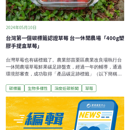
2024年05月10日
台灣第一個碳標籤認證草莓 台一休閒農場「400g塑
膠手提盒草莓」
台灣草莓也有碳標籤了。農業部苗栗區農業改良場執行台
一休閒農場草莓鮮果碳足跡盤查，經過一年的輔導，通過
環境部審查，成功取得「產品碳足跡標籤」（以下簡稱碳
標籤）。這張標籤紀錄著草莓從生產到廢棄回收的碳足跡
碳標籤
生物多樣性
深度低碳新聞
草莓
排放量。苗栗農改場表示，未來將輔導業者針對碳排熱點
進行精準減碳，也歡迎消費者選購有碳足跡標籤的產品，
一起推動業者減碳產業轉型。農業部6日發布新聞稿表
示，苗栗農改場執行台一休閒農場生產的「400g塑膠手提
盒草莓」碳盤查，成為台灣第一個擁有碳足跡標籤的草
莓。苗栗農改場指出，台灣自2009年推動碳標籤制度以
來，共有500多件產品取得碳標籤，但多集中於食品與製