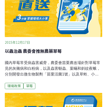
實，即便有一些靠近地面的部分還泛著綠、還漫著酸青
氣，也不管了。有的是挨著地皮結的果，所以吃起來還有
泥土香撲鼻而來呢。我吃了好多，連手指和嘴唇都被染
紅。隔天，我又來到這裡，在草莓長得最茂盛、果實最甜
的地方採了幾捧熟的草莓，或者說我硬要把它們當成熟了
的採下
2015年12月17日
以蟲治蟲 農委會推無農藥草莓
國內草莓常受病蟲害威脅，農委會苗栗農改場針對草莓常
見的灰黴病和白粉病，以及蟲害蚜蟲、葉蟎和斜紋夜蛾，
分別開發出微生物製劑「苗栗活菌1號」以及草蛉、小黑
花椿象和黃斑粗喙椿象等天敵昆蟲來防治，讓草莓可完全
環境政策
草莓
不用化學藥劑。目前「苗栗活菌1號」和黃斑粗喙椿象尚
在等待有意技轉的民間業者。