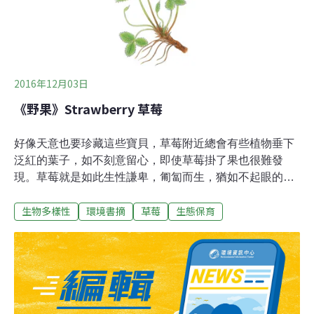
跟著公婆一同下田。「嫁過來第一天一起下田，幫忙搬雞
糞施肥，就被臭到昏倒，還送醫院，後面十多年跟著搬肥
料有夠痛苦的。」她回憶道，也從那時候起埋下了一
2016年12月03日
《野果》Strawberry 草莓
好像天意也要珍藏這些寶貝，草莓附近總會有些植物垂下
泛紅的葉子，如不刻意留心，即使草莓掛了果也很難發
現。草莓就是如此生性謙卑，匍匐而生，猶如不起眼的地
毯。這樣伏地而生又能食用的野果，大概只有這些在高地
生物多樣性
環境書摘
草莓
生態保育
最先結果的草莓了。不錯，蔓狀苔莓也是這樣挨著地面蜿
蜒，又能結出可食用的果，不過這種果實需煮熟加工後方
能入口。古羅馬詩人維吉爾對草莓的描述可說是畫龍點
睛：「草莓貼地生。」 什麼樣的清香和甘甜能和這精緻的
草莓果相比？它只是自顧自地在初夏時鑽出泥土，從未得
到人們的眷顧和照料。這種集美麗與美味於一身的天然食
物是何等美妙啊！我趕緊採摘這今年野外結成的第一批果