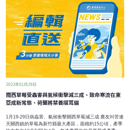
3號台南東山服務區旁的國有地，2019年底遭濫倒有害事
業廢棄物，高公局日前委託廠商清除近8公噸，台南社大
環境小組指出，現場還有1300公噸，其中電纜線絞碎料的
重金屬銅濃度超過土壤管制標準，雨後廢棄物泡在地表逕
流水中，有汙染鄰近龜重溪風險，應盡速清除。市府表
示，已核准清理計畫。（聯合報報導）
2023年01月29日
關西草莓受蟲害與氣候衝擊減三成、致命寒流在東
亞成新常態、荷蘭將禁養摺耳貓
1月19-29日病蟲害、氣候衝擊關西草莓減三成 農友叫苦連
天關西鎮的草莓為新竹縣最大產區，面積約15公頃，產季