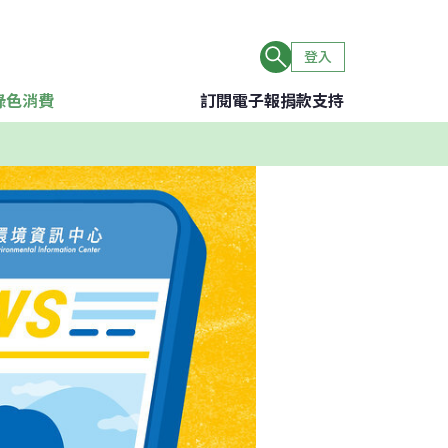
登入
綠色消費
訂閱電子報
捐款支持