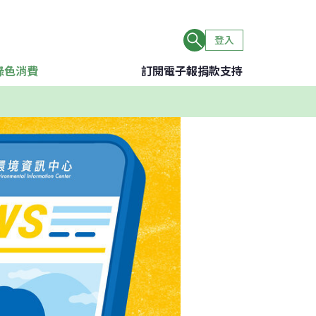
登入
綠色消費
訂閱電子報
捐款支持