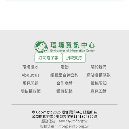
訂閱電子報
捐款支持
環境徵才
活動
關於我們
About us
編輯室自律公約
網站授權條款
常見問題
合作媒體
投稿須知
隱私權政策
獲獎紀錄
意見回饋
© Copyright 2026 環境資訊中心 版權所有
公益勸募字號：
衛部救字第1141364365號
服務信箱：
service@tnf.org.tw
投稿信箱：
infor@e-info.org.tw