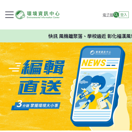
電子報
登入
快訊
風機離聚落、學校過近 彰化福漢風