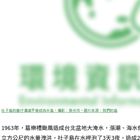
社子島的番仔溝填平後成為半島。攝影：張光宗。圖片來源：我們的島
1963年，葛樂禮颱風造成台北盆地大淹水，漲潮、海水
立方公尺的水量洩洪，社子島在水裡泡了3天3夜，造成2