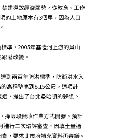
，禁建導致經濟弱勢，從教育、工作
公頃的土地原本有3個里，因為人口
。
護標準，2005年基隆河上游的員山
也跟著改變。
要達到兩百年防洪標準，防範洪水入
的高程墊高到8.15公尺。這項計
龍斌，提出了台北曼哈頓的夢想。
0人，採區段徵收作業方式開發。預計
月及9月進行二次環評審查，因填土量過
因素，要求北市府補充資料再審議。