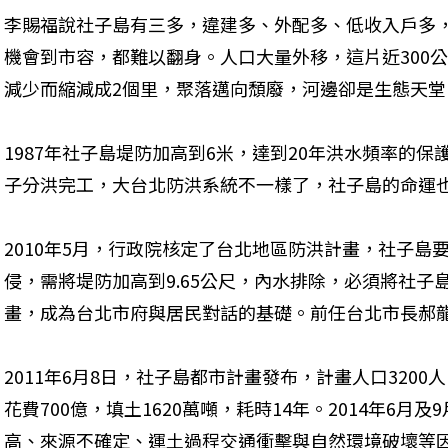
李賜福說社子島有三多，違建多、外配多、低收入戶多
機會到市容，都難以翻身。人口大量外移，這片近300
減少而縮減成2個里，聚落邁向頹廢，河邊卻是生態天堂
1987年社子島堤防加高到6米，達到20年洪水頻率的保
子分洪完工，大台北防洪系統不一樣了，社子島的命運
2010年5月，行政院核定了台北地區防洪計畫，社子島
侵，需將堤防加高到9.65公尺，內水排除，必須將社子島
畫，成為台北市府與居民對話的基礎。前任台北市長郝
2011年6月8日，社子島都市計畫發布，計畫人口320
花費700億，填土1620萬噸，耗時14年。2014年6
高、來源不確定、運土過程交通衝擊與自然環境破壞等