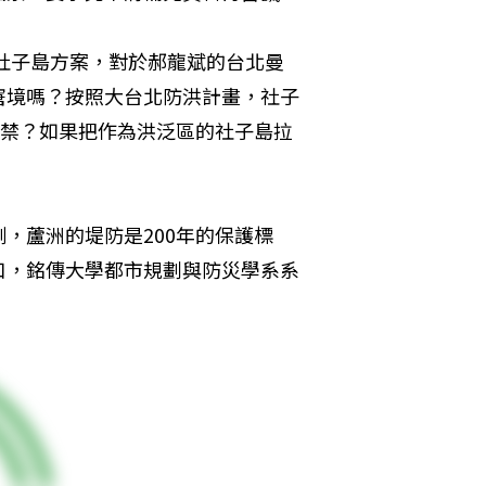
態社子島方案，對於郝龍斌的台北曼
窘境嗎？按照大台北防洪計畫，社子
解禁？如果把作為洪泛區的社子島拉
，蘆洲的堤防是200年的保護標
口，銘傳大學都市規劃與防災學系系