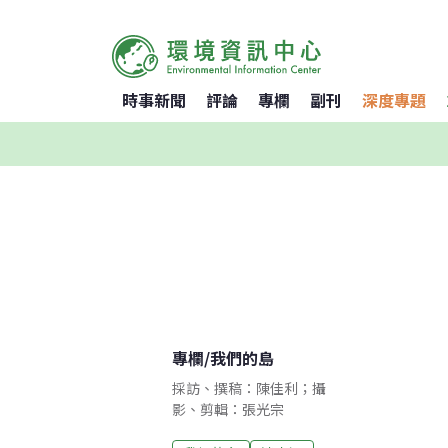
時事新聞
評論
專欄
副刊
深度專題
專欄
/
我們的島
採訪、撰稿：陳佳利；攝
影、剪輯：張光宗