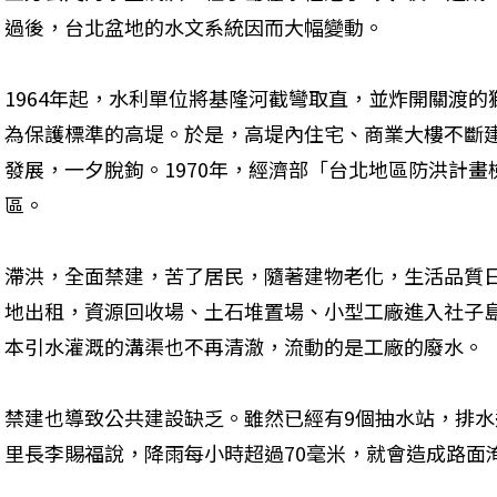
過後，台北盆地的水文系統因而大幅變動。
1964年起，水利單位將基隆河截彎取直，並炸開關渡的
為保護標準的高堤。於是，高堤內住宅、商業大樓不斷
發展，一夕脫鉤。1970年，經濟部「台北地區防洪計
區。
滯洪，全面禁建，苦了居民，隨著建物老化，生活品質
地出租，資源回收場、土石堆置場、小型工廠進入社子
本引水灌溉的溝渠也不再清澈，流動的是工廠的廢水。
禁建也導致公共建設缺乏。雖然已經有9個抽水站，排
里長李賜福說，降雨每小時超過70毫米，就會造成路面淹