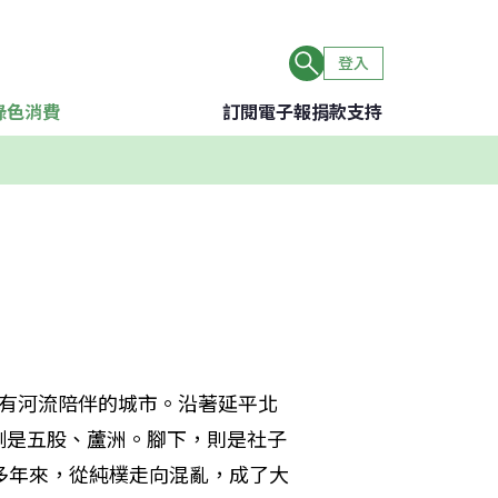
登入
綠色消費
訂閱電子報
捐款支持
個有河流陪伴的城市。沿著延平北
側是五股、蘆洲。腳下，則是社子
多年來，從純樸走向混亂，成了大