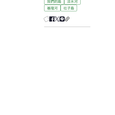
我們的島
淡水河
基隆河
社子島