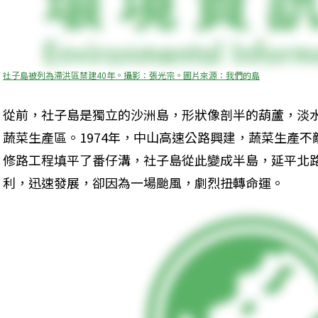
社子島被列為滯洪區禁建40年。攝影：張光宗。圖片來源：我們的島
從前，社子島是獨立的沙洲島，形狀像剖半的葫蘆，淡
蔬菜生產區。1974年，中山高速公路興建，蔬菜生產
修路工程填平了番仔溝，社子島從此變成半島，延平北
利，迅速發展，卻因為一場颱風，劇烈扭轉命運。