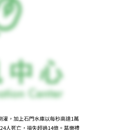
倒灌，加上石門水庫以每秒高達1萬
24人死亡，損失超過14億。葛樂禮