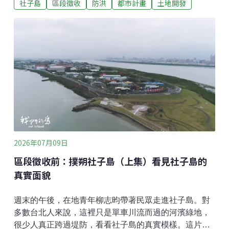
社子島
區段徵收
防洪
都市計畫
土地開發
是必須謹慎使用的最後手段，應該要對公益性、必要性
做嚴格審查。台北市政府在2018年曾經向內政部提出
「社子島區段徵收公益性及必要性評估報告」，報告中
指出區段徵收後，會將防洪標準提高到200年頻率，並
且會建設公共設施、開放空間及公園，可以提高社子島
居民的生活品質，對居民身心靈有正面的改善效果。區
段徵收公益性必要性，誰說了算？社子島徵收範圍302
公頃中，公園、堤防等公共設施用地是144公頃，其餘
住宅區106公頃、商業區17公頃、科技產業專用區20公
頃。社子島自救會發言人李華萍質疑，在土壤液化高潛
勢區進行高密度的開發是否合適？另外，把一萬多人集
合在20層樓高的專案住宅中，切斷居民既有的鄰里關係
2026年07月09日
與生活網絡，這對
區段徵收前：撲朔社子島（上集）看見社子島的
真實面貌
週末的午後，在地青年柳志昀帶著民眾走進社子島。對
多數台北人來說，這裡只是單車川流而過的河濱綠地，
很少人真正跨過堤防，看看社子島的真實模樣。這片由