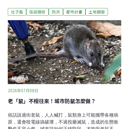
淡水河與基隆河環繞的半島，早期由渡海來台的先民開
社子島
區段徵收
防洪
都市計畫
土地開發
墾定居，順應水文和沙洲的位置，逐漸發展出溪洲底、
溪砂尾、浮汕、浮洲等傳統聚落。居民的生活與兩條河
息息相關，溪洲底聚落的老人家稱淡水河為「前港」，
稱基隆河為「後港」，一前一後，正如同家門的進出通
道 。社子島的前世今生 防洪計畫改變社子島的命運兩河
帶來漁獲與交通，也帶來水患。早年社子島建築普遍墊
高地基，閣樓氣窗都是為了因應河水侵擾而設置。聚落
因水而生，也因為水，面對了跟台北其他地方截然不同
的命運。最嚴重的一場洪災是1963年9月的葛樂禮颱
風，當時整個台北淹水三天三夜，在地的老人家回憶，
當年水災幾乎快淹到屋頂，居民自己開船到台北拿民生
物資回來。葛樂禮颱風後，政府為了保護大台北核心區
2026年07月08日
域，將社子島劃為堤防外的洪
老「鼠」不相往來！城市防鼠怎麼做？
俗話說過街老鼠，人人喊打，鼠類身上可能攜帶各種病
原，還會咬電線搞破壞，不過投藥滅鼠，造成的生態衝
擊也不容小覷。城市該如何正確防鼠，才能與老鼠不相