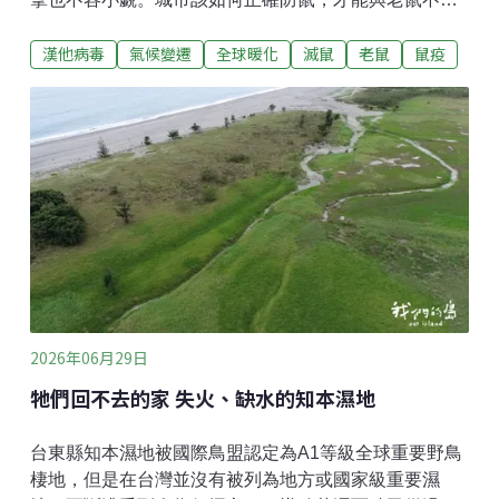
往來？本土漢他病毒案例發生，老鼠出沒市區引發關注
漢他病毒
氣候變遷
全球暖化
滅鼠
老鼠
鼠疫
今年5月初開始，台北市12個行政區，陸續展開清消及
鼠類防治宣導活動，主因是今（2026）年1月至5月間，
台北市、新北市累計已出現三起本土漢他病毒感染案
例。部分民眾察覺，發現老鼠的機率似乎變高了，不再
只是夜間偶遇，而是大白天也能看見，甚至跑進住家
裡。台北市萬華區壽德里里長陳志雄觀察，最近幾乎每
天都有里民來索取老鼠藥，本來一箱要三、四個月才發
完，現在已經縮短到一個月左右。有關老鼠是否變多的
問題，台北市長蔣萬安在5月4日的記者會上回應，今年
首例漢他病毒本土病例發生前兩個月，鼠類通報數與去
年同期相比，並沒有異常增加，今年1月之後，通報數也
有下降趨勢，他強調：「我們不會因為這樣就鬆懈，針
2026年06月29日
對防止鼠害，維護整體市容
牠們回不去的家 失火、缺水的知本濕地
台東縣知本濕地被國際鳥盟認定為A1等級全球重要野鳥
棲地，但是在台灣並沒有被列為地方或國家級重要濕