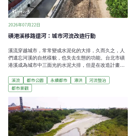
作物改良科果樹研究室副研究員張汶肇表示，1週內就可
以乾枯萎凋，大約3到4個月完成腐化、分解，再經過二
次粉碎處理，可以更均一
2026年07月22日
磺港溪移路還河：城市河流改造行動
溪流穿越城市，常常變成水泥化的大排，久而久之，人
們遺忘河溪的自然樣貌，也失去生態的功能。台北市磺
港溪成為城市中三面光的水泥大排，但是在改造計畫之
下，移路還河，呈現溪流的新風貌。磺港溪發源於大屯
溪流
都市公園
永續都市
滯洪
河流整治
山，流過北投匯入基隆河，長期成為馬路旁的大排。從
空中俯瞰，水泥化的磺港溪，位在馬路的中間，一側就
都市景觀
是公園，台北市政府透過都市計畫，將道路改為河道，
讓溪流連結公園。拆路還河 一場城市河流改造行動2023
年台北市水利處磺港溪再造工程動工，拆除橋梁採取塊
狀切割的方式，避免就地粉碎，污染溪流。挖除道路產
生的大量土石，則是就地利用，工程中整修護坡，盡力
保留公園大樹，減少破壞原生態，同時思考吸納雨水的