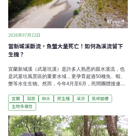
可能性。道路側的溪岸，採用石砌工法，方便生物上
岸，同時留下棲息空間；公園側的溪岸，採用土壤覆
蓋，有利植物生長，底層使用格網工法，鞏固河岸的穩
定。河中的固床工，則是利用卵石，並且調整高度，有
利魚類上溯。經過三年工程，20
2026年07月22日
當新城溪斷流，魚蟹大量死亡！如何為溪流留下
生機？
宜蘭新城溪（武荖坑溪）是許多人熟悉的親水溪流，也
是武荖坑風景區的重要水域，更孕育超過50種魚、蝦、
蟹等水生生物。然而，今年4月至6月，民間團體接連發
現溪流中下游出現斷流、乾涸，大量魚蝦蟹受困死亡，
宜蘭
洄游
缺水
原生種
溪流
氣候變遷
甚至連剛溯溪而上的毛蟹與魚類，也來不及長大，乾死
在河床。河床斷流 志工搶救受困魚蝦每逢枯水期，荒野
生物多樣性
保護協會宜蘭分會志工便沿著武荖坑橋下游巡查河道。
他們發現，原本連續流動的溪水，在不到一公里的河段
竟完全中斷，只剩下一個個小水窪。志工黃琳恩指著乾
裂的河床說道，「這裡飄著死魚的味道。」水位持續下