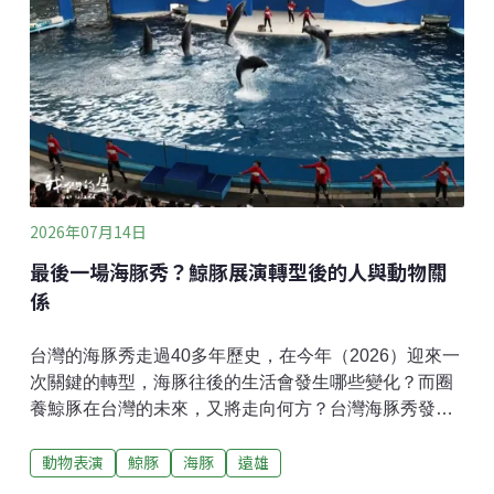
台中市野生動物保育學會展開合作。起初，學會將一些
無法野放、需要長期照養的動物，交由教養院協助照
顧。隨著互信基礎的建立，雙方的合作範疇不斷擴大，
還在院內建立了原生魚的庇護池，守護巴氏銀鮈和青鱂
魚。照養過程中認識物種 學習生命的課題巴氏銀鮈在
2009年被列為一級保育類動物，在台灣淡水魚紅皮書
中，2017年被列入國家極危的物種。青鱂魚原本普遍分
布在低海拔的水稻田、埤塘，因為環境破壞與外來種入
侵，目前野外的數量也很稀少。院生例行的清理藻類、
2026年07月14日
放置蝦籠監測等工作，背後隱藏
最後一場海豚秀？鯨豚展演轉型後的人與動物關
係
台灣的海豚秀走過40多年歷史，在今年（2026）迎來一
次關鍵的轉型，海豚往後的生活會發生哪些變化？而圈
養鯨豚在台灣的未來，又將走向何方？台灣海豚秀發展
史，早期以馬戲團式表演為主走進假日的海洋公園，水
動物表演
鯨豚
海豚
遠雄
族館內各種外型奇特、色彩艷麗的生物，吸引遊客的目
光，不過說起園區裡人氣最旺的明星，還是非海豚莫