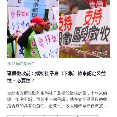
屬。當牠們流線型的身軀躍出水面，所有人的視線，就
再也離不開牠們靈活的身影，海豚隨著訓練員的指令倒
退、轉圈時，觀眾們更是驚呼連連。回顧台灣鯨豚展演
的歷史，最早在1981年，野柳海洋世界向澎湖漁民購買
野生海豚進行訓練，1990年，農委會將所有鯨豚公告為
保育類野生動物，但法規仍允許以教育、表演為目的進
口鯨豚。根據台灣動物社會研究會、黑潮海洋文教基金
會發布的《台灣海洋哺乳動物圈養表演調查報告》，
2002年開園的遠雄海洋公園，至2005年為止，曾三度自
日本太地町進口海豚。屏東海洋生物博物館則在2002、
2026年07月09日
2006年
區段徵收前：撲朔社子島（下集）誰來認定公益
性、必要性？
台北市政府推動的生態社子島區段徵收計畫，十年來紛
擾、衝突不斷，而其中一個爭議，就在於全區區段徵收
是否真的具有公益性、必要性。政大地政系兼任教授徐
世榮指出，區段徵收因為侵害人民的生存權、財產權，