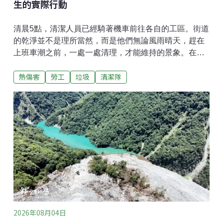
生的實際行動
清晨5點，清潔人員已經騎著機車前往各自的工區。街道
的乾淨並不是理所當然，而是他們無論風雨晴天，趕在
上班車潮之前，一處一處清理，才能維持的景象。在他
們後方，東海大學工業設計系的學生易柏勛與邱宥臻靜
熱傷害
勞工
垃圾
清潔隊
靜地觀察著。清潔人員很辛苦，具備設計專長的他們，
有能力協助改善嗎？每天日常街道清掃面臨的困難「最
怕下雨天跟颱風天」這是清潔人員吳佳嵐的心聲。下雨
天得穿雨衣，雨衣底下的悶熱感，體感溫度比三溫暖還
要高。他們的工作不只掃地，還要面對隨季節掉落的樹
葉、種子，以及把垃圾分類。他們以機車為據點，不斷
地來回往返。在樹木落葉期，為了多裝一些落葉，必須
不斷擠壓；若是碰上雨天，潮濕的枝葉混合泥沙，重量
很重，裝了三分之一袋就無法再裝，以免扛不動。每天
的清晨與傍晚，清潔人員必須來回奔波不斷重複這個動
作。除了落葉，還有滿街的菸蒂、嘔吐物，甚至動物排
泄物，這些都是他們的工作內容。他們最怕混雜在袋中
2026年08月04日
的竹籤，容易刺破垃圾袋，也常誤