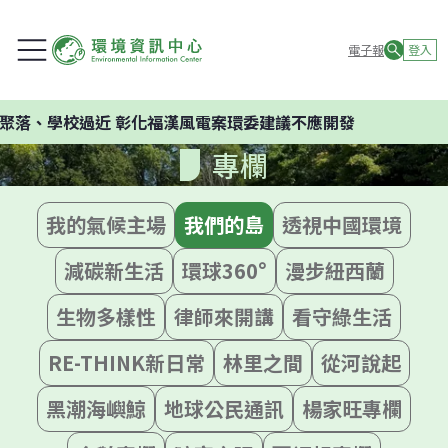
電子報
登入
校過近 彰化福漢風電案環委建議不應開發
專欄
我的氣候主場
我們的島
透視中國環境
減碳新生活
環球360°
漫步紐西蘭
生物多樣性
律師來開講
看守綠生活
RE-THINK新日常
林里之間
從河說起
黑潮海嶼鯨
地球公民通訊
楊家旺專欄