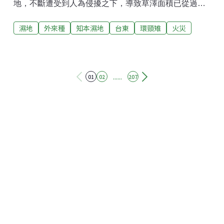
地，不斷遭受到人為侵擾之下，導致草澤面積已從過去
的30公頃不斷下降，今年排水工程完工，水源被切斷，
濕地
外來種
知本濕地
台東
環頸雉
火災
濕地一片乾涸。加上火災頻繁，2月更發生十年來最嚴重
的大火，燒毀這些生物的家園。此外，濕地又面臨規劃
264公頃的碳匯園區開發案，環團、學者和在地居民都
相當擔憂知本濕地的未來。知本濕地是台東縣射馬干溪
和知本溪沖積形成的海岸濕地，濕地範圍內有豐富的生
......
01
02
207
態環境，包含淡水草澤、河口植被、海岸林、沙灘、高
草叢和灌叢等等，成為環頸雉、黃鸝、台灣畫眉等超過
200種鳥類和動物的生活環境，其中更有將近50種保育
類鳥類，成為國際鳥盟認定的A1等級全球重要野鳥棲
地。今年2月26日，知本濕地發生十年來最嚴重、受損
面積最大的火災，燃燒面積達到61公頃。此外，根據台
東縣政府消防局統計，今年1到5月知本濕地就已經發生
了5起火警，也是