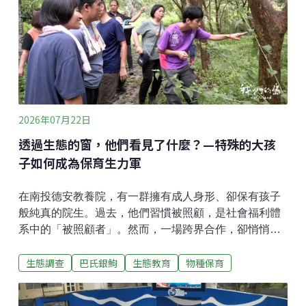
降後，魚蝦只能不斷聚集到僅存的水窪，最後因缺氧、
缺水死亡。志工拿著魚網與水桶，將存活的魚蝦搬運到
上游仍有流水的河段，希望替牠們爭取一線生機，但人
工救援只是治標不治本。志工李坪鍵表示，「每次來打
撈，其實都很感傷。有些魚類早已來不及救，就算救回
部分生命，也無法解決斷流的問題。」除了缺水，新城
溪沿線的人為設施，也讓魚蝦
2026年07月22日
透過生態的窗，他們看見了什麼？—特殊的大孩
子如何成為保育生力軍
在南投德安教養院，有一群擁有成人身形、卻保有孩子
般純真的院生。過去，他們習慣被照顧，是社會福利體
系中的「被照顧者」。然而，一場跨界合作，卻悄悄翻
轉了身分。透過「台中市野生動物保育學會」這扇生態
生態調查
巴氏銀鮈
生態教育
物種保育
之窗，他們走進森林、親近野生動物，不僅從自然中獲
得療癒，更在保育工作中找到了自我價值，成為不可或
缺的保育生力軍。這份緣分始於多年前，德安教養院與