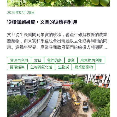
仙，已經在落葉堆下死亡。居民邱俊瑋說，「這些鐵籠
周圍都沒
2026年07月28日
從枝條到果實，文旦的循環再利用
文旦從生長期間到果實的收穫，會產生修剪枝條的農業
廢棄物，而果實和果皮也會出現難以去化或再利用的問
題。這幾年學界、產業界和政府部門紛紛投入相關研
究，從廢棄枝條如何循環利用，再到文旦的全果加工應
資源再利用
文旦
我們的島
農業
廢棄物再利用
用，希望解決文旦農業廢棄物的問題。文旦枝條 就地粉
碎循環再利用全國文旦種植面積將近4000公頃，文旦樹
循環經濟
生物質氣化爐
生物炭
農業廢棄物
生長期間都要修剪枝條，才能防止果實表皮擦傷或造成
病蟲害。根據農業部台南區農業改良場的評估，文旦果
園大約每公頃會產生6到21公噸左右的枝條廢棄物。過
去農民大多採取就地堆置或掩埋，甚至焚燒作為去化方
式，不但要花費相當長的腐化時間，耗費人力和成本，
也會造成空氣污染。為了讓文旦廢棄物達到循環再利
用，台南區農業改良場輔導農民利用乘坐式割草機，將
直徑約2公分以下的葉片和枝條，直接在園區就地粉碎。