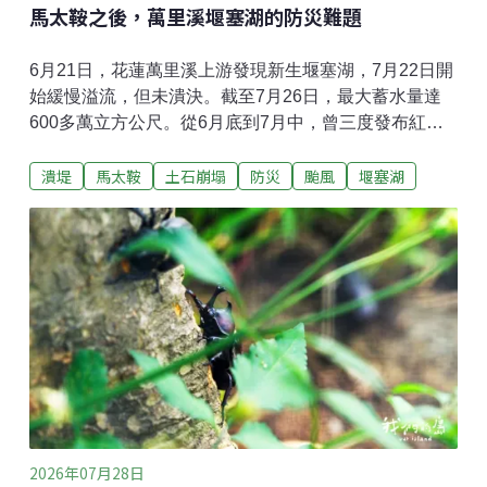
馬太鞍之後，萬里溪堰塞湖的防災難題
6月21日，花蓮萬里溪上游發現新生堰塞湖，7月22日開
始緩慢溢流，但未潰決。截至7月26日，最大蓄水量達
600多萬立方公尺。從6月底到7月中，曾三度發布紅色
警戒，居民撤離最長超過十天。堰塞湖這種存在高度不
潰堤
馬太鞍
土石崩塌
防災
颱風
堰塞湖
確定性的天然災害，對防災決策與風險溝通帶來哪些難
題？萬里溪堰塞湖形成，下游住戶兩百多人劃入警戒區6
月25日，中度颱風米克拉接近台灣，預估將在東部帶來
豪雨，花蓮縣萬榮鄉與鳳林鎮的鄉公所職員與員警，忙
著挨家挨戶確認保全戶居民是否已經撤離。這場撤離行
動，不只是因為颱風。仔細一看，不少住家都被貼上
「萬里溪堰塞湖保全戶」的告示，因為就在四天前的6月
21日，林保署航遙測分署，在萬里溪發現一處約45公頃
的崩塌地阻塞河道，形成堰塞湖。陽明交通大學防災與
水環境研究中心助理研究員李國維指出，萬里溪過去就
曾多次出現堰塞湖，只是這次規模較大，「因為這裡的
特性就是，它的峽谷非常陡峭狹窄，像V形，岩石葉理
2026年07月28日