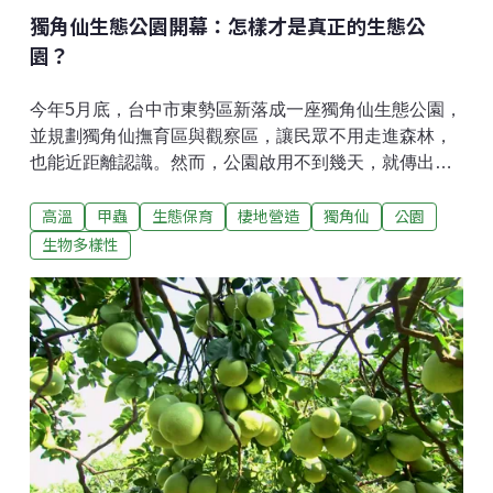
又比較垂直，
獨角仙生態公園開幕：怎樣才是真正的生態公
園？
今年5月底，台中市東勢區新落成一座獨角仙生態公園，
並規劃獨角仙撫育區與觀察區，讓民眾不用走進森林，
也能近距離認識。然而，公園啟用不到幾天，就傳出籠
內多隻獨角仙死亡，引發民眾與民間團體質疑。這座獨
高溫
甲蟲
生態保育
棲地營造
獨角仙
公園
角仙生態公園占地4400平方公尺，除了有許多兒童遊具
設施，還規劃72平方公尺大小的獨角仙撫育區，另外為
生物多樣性
了防止人為捕捉，設置14平方公尺大小的鐵籠，作為觀
察區，在裡頭飼養獨角仙，提供教育展示。台中市政府
表示，東勢原本就是淺山環境，野外經常可見獨角仙，
因此希望以在地特色打造生態公園，在觀察區籠子內有2
棵光臘樹以及草叢，鋪上腐植土和落葉，籠子外的撫育
區則種有40棵光臘樹和木屑步道，吸引獨角仙。台中市
養護工程處處長白玨瑛指出，原本公園預計放養100隻
獨角仙，5月30日放養第一批30隻，10隻在籠子外、20
隻在籠子內。但放養沒多久，有民眾拍下籠子內的獨角