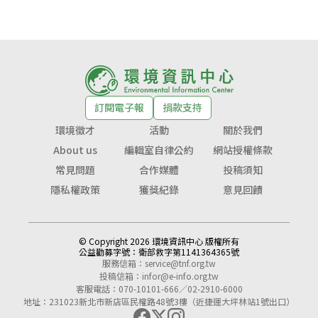
訂閱電子報
捐款支持
環境徵才
活動
關於我們
About us
編輯室自律公約
網站授權條款
常見問題
合作媒體
投稿須知
隱私權政策
獲獎紀錄
意見回饋
© Copyright 2026 環境資訊中心 版權所有
公益勸募字號：
衛部救字第1141364365號
服務信箱：
service@tnf.org.tw
投稿信箱：
infor@e-info.org.tw
客服電話：070-10101-666／02-2910-6000
地址：231023新北市新店區民權路48號3樓（近捷運大坪林站1號出口）