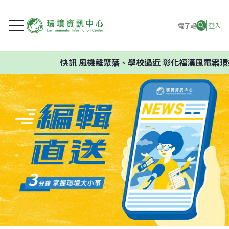
電子報
登入
快訊
風機離聚落、學校過近 彰化福漢風電案環