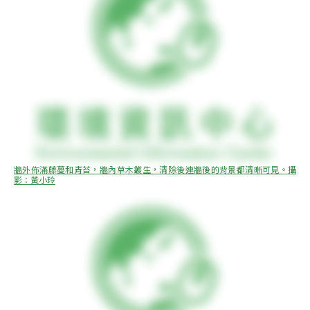
牆外佈滿藤蔓和青苔，牆內草木叢生，清除後連牆後的背景都清晰可見。攝
影：黃小玲