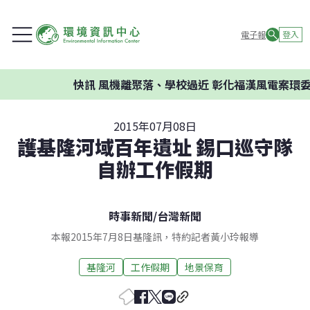
電子報
登入
快訊
風機離聚落、學校過近 彰化福漢風電案環委建議不
2015年07月08日
護基隆河域百年遺址 錫口巡守隊
自辦工作假期
時事新聞
/
台灣新聞
本報2015年7月8日基隆訊，特約記者黃小玲報導
基隆河
工作假期
地景保育