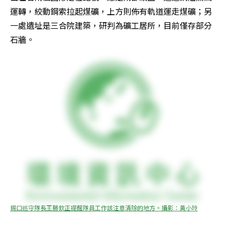
運轉，絞動鋼索拉起煤礦，上方則佈有軌道運走煤礦；另
一處遺址是三合院建築，研判為礦工居所，目前僅存部分
石牆。
錫口巡守隊長王勝欽正提醒隊員工作該注意清除的地方。攝影：黃小玲