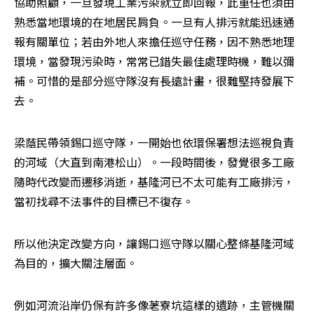
協助照顧，一旦發現工業污染就立即回報，此重任也須由
熟悉當地環境的在地居民肩負。一旦有人排污就能迅速通
報有關單位；若由外地人來擔任巡守任務，因不熟悉地理
環境，當發現污染時，常常已錯失最佳處理時機，難以彌
補。可惜的是部分巡守隊沒有長遠計畫，很難堅持發展下
去。
梁蔭民帶領錫口巡守隊，一開始也依環保署想法巡視負責
的河域（大直到南港松山）。一段時間後，發覺很多工廠
隨時代改變而遷移消逝，基隆河已不太可能有工廠排污，
當初找尋不法事件的目標已不復存。
所以他決定改變方向，讓錫口巡守隊以關心整條基隆河域
為目的，擴大關注層面。
例如河流沿岸仍保有許多像荖寮坑這樣的遺跡，主管機關