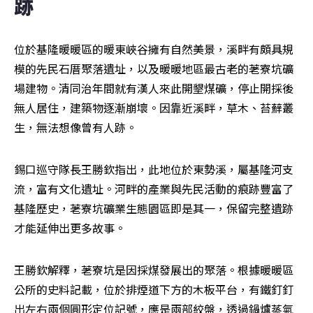
跡
位於基隆暖暖區的暖東峽谷擁有自然美景，溪畔有頗具規
模的先民石厝聚落遺址，以及暖暖地區最古老的荖寮坑礦
場建物。清同治年間就有漢人來此開墾煤礦，停止開採後
無人居住，建築物逐漸崩壞。因靠近溪畔，草木、苔蘚叢
生，無法想像曾有人跡。
錫口巡守隊長王勝欽指出，此地位於東勢溪，屬基隆河支
流，富有文化遺址。河畔的產業與先民活動的痕跡豐富了
基隆歷史，荖寮坑礦業生態園區即是其一，保留完整遺跡
才能延伸出更多故事。
王勝欽解釋，荖寮坑是因採煤發展出的聚落。根據暖暖區
公所的史料記載，位於排煙道下方的木板平台，有鐵釘釘
出左右兩個圓形定位記號，應是兩部絞盤，透過鍋爐蒸氣