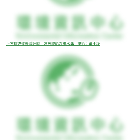
上方排煙道未整理時，常被誤認為排水溝。攝影：黃小玲