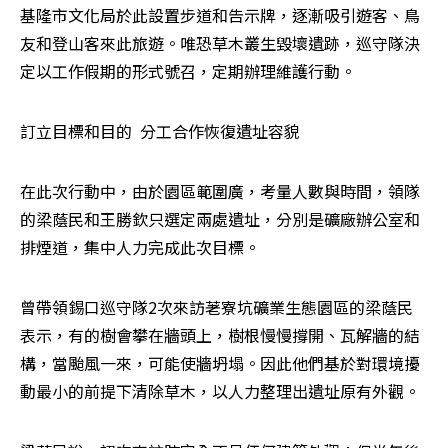
基隆市文化局於此設置步道和告示牌，逐漸吸引遊客、鳥
友和登山客來此旅遊。唯恐草木叢生毀壞遺跡，巡守隊決
定以工作假期的形式號召，定期辦理維護行動。
訂立目標和目的  分工合作恢復遺址容貌
在此次行動中，由於園區範圍廣，考量人數與時間，領隊
的梁蔭民和王勝欽只選定兩處遺址，分別是礦廠辦公室和
排煙道，集中人力完成此次目標。
曾帶領錫口巡守隊2次來訪荖寮坑礦業生態園區的梁蔭民
表示，有的樹會攀在牆頭上，樹根慢慢撐開、瓦解牆的結
構，當颱風一來，可能使牆坍塌。因此他們基於對環境擾
動最小的前提下清除草木，以人力整理出遺址原有外觀。