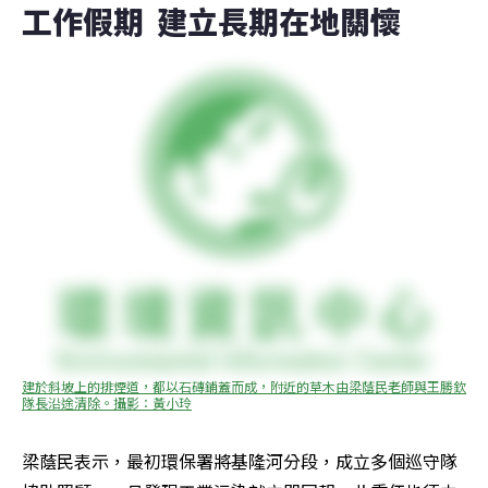
工作假期  建立長期在地關懷
建於斜坡上的排煙道，都以石磚鋪蓋而成，附近的草木由梁蔭民老師與王勝欽
隊長沿途清除。攝影：黃小玲
梁蔭民表示，最初環保署將基隆河分段，成立多個巡守隊