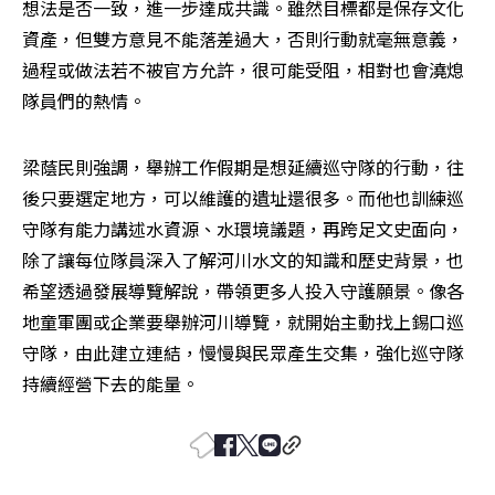
想法是否一致，進一步達成共識。雖然目標都是保存文化
資產，但雙方意見不能落差過大，否則行動就毫無意義，
過程或做法若不被官方允許，很可能受阻，相對也會澆熄
隊員們的熱情。
梁蔭民則強調，舉辦工作假期是想延續巡守隊的行動，往
後只要選定地方，可以維護的遺址還很多。而他也訓練巡
守隊有能力講述水資源、水環境議題，再跨足文史面向，
除了讓每位隊員深入了解河川水文的知識和歷史背景，也
希望透過發展導覽解說，帶領更多人投入守護願景。像各
地童軍團或企業要舉辦河川導覽，就開始主動找上錫口巡
守隊，由此建立連結，慢慢與民眾產生交集，強化巡守隊
持續經營下去的能量。