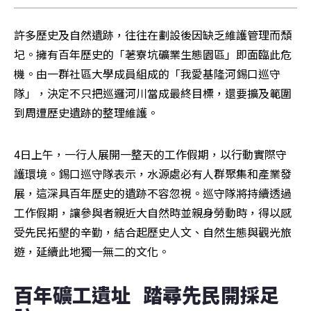
許多歷史及自然遺跡，往往在劃設後因缺乏維護管理而頹
圮。擁有百年歷史的「荖寮坑礦業生態園區」即面臨此危
機。由一群社區大學成員組成的「我愛基隆河錫口巡守
隊」，決定不只把巡邏河川當成最終目標，還要擴及範圍
到周遭歷史遺跡的整理維護。
4日上午，一行人展開一整天的工作假期，以行動實際守
護環境。錫口巡守隊表示，水源處必有人群聚集和產業發
展，這深具百年歷史的遺跡不容忽視。巡守隊將持續透過
工作假期，讓參與者親近大自然時並親身勞動時，得以感
受先民拓墾的辛勤，結合起歷史人文、自然生態與觀光旅
遊，延續此地獨一無二的文化。
百年礦工遺址   踏尋先民開採足