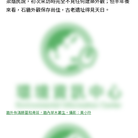
梁蔭民說，初次來訪時完全不見任何建築外觀；但半年後
來看，石牆外觀保存尚佳，古老遺址得見天日。
牆外佈滿藤蔓和青苔，牆內草木叢生。攝影：黃小玲