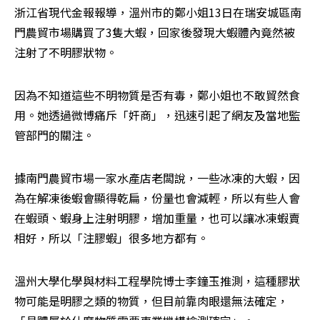
浙江省現代金報報導，溫州市的鄭小姐13日在瑞安城區南
門農貿市場購買了3隻大蝦，回家後發現大蝦體內竟然被
注射了不明膠狀物。
因為不知道這些不明物質是否有毒，鄭小姐也不敢貿然食
用。她透過微博痛斥「奸商」，迅速引起了網友及當地監
管部門的關注。
據南門農貿市場一家水產店老闆說，一些冰凍的大蝦，因
為在解凍後蝦會顯得乾扁，份量也會減輕，所以有些人會
在蝦頭、蝦身上注射明膠，增加重量，也可以讓冰凍蝦賣
相好，所以「注膠蝦」很多地方都有。
溫州大學化學與材料工程學院博士李鐘玉推測，這種膠狀
物可能是明膠之類的物質，但目前靠肉眼還無法確定，