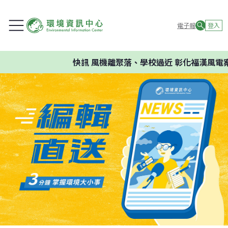
電子報
登入
快訊
風機離聚落、學校過近 彰化福漢風電案