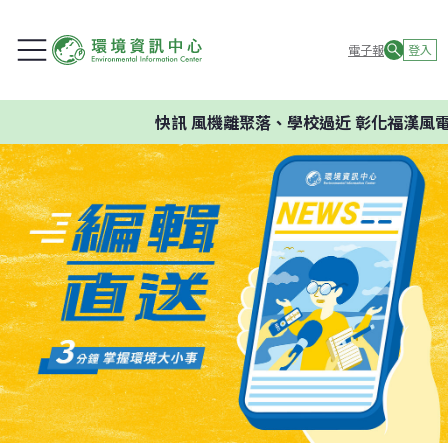
電子報
登入
快訊
風機離聚落、學校過近 彰化福漢風電