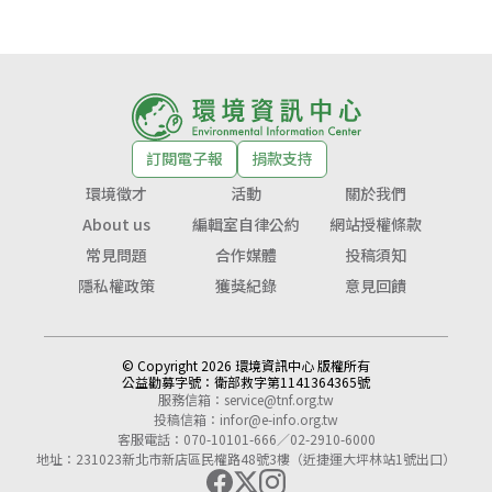
訂閱電子報
捐款支持
環境徵才
活動
關於我們
About us
編輯室自律公約
網站授權條款
常見問題
合作媒體
投稿須知
隱私權政策
獲獎紀錄
意見回饋
© Copyright 2026 環境資訊中心 版權所有
公益勸募字號：
衛部救字第1141364365號
服務信箱：
service@tnf.org.tw
投稿信箱：
infor@e-info.org.tw
客服電話：070-10101-666／02-2910-6000
地址：231023新北市新店區民權路48號3樓（近捷運大坪林站1號出口）