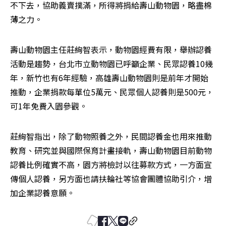
不下去，協助義賣撲滿，所得將捐給壽山動物園，略盡棉
薄之力。
壽山動物園主任莊絢智表示，動物園經費有限，舉辦認養
活動是趨勢，台北市立動物園已呼籲企業、民眾認養10幾
年，新竹也有6年經驗，高雄壽山動物園則是前年才開始
推動，企業捐款每單位5萬元、民眾個人認養則是500元，
可1年免費入園參觀。
莊絢智指出，除了動物照養之外，民間認養金也用來推動
教育、研究並與國際保育計畫接軌，壽山動物園目前動物
認養比例確實不高，園方將檢討以往募款方式，一方面宣
傳個人認養，另方面也請扶輪社等協會團體協助引介，增
加企業認養意願。