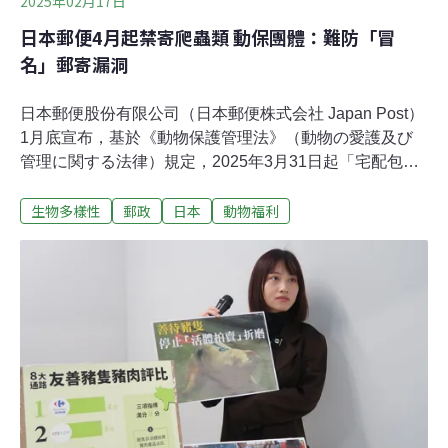
2025年02月17日
強度管理取代禁養。也就是說，狐獴可能被納入
日本郵便4月起禁寄爬蟲類 動保團體：難防「冒
名」郵寄漏洞
日本郵便股份有限公司（日本郵便株式会社 Japan Post）
1月底宣布，基於《動物保護管理法》（動物の愛護及び
管理に関する法律）規定，2025年3月31日起「宅配包
裹」（ゆうパック）服務停止運送哺乳類、鳥類及爬蟲類
生物多樣性
郵政
日本
動物福利
動物。哺乳類與鳥類是既有的禁運對象，新規增列爬蟲
類，但動保團體指出，郵便局並未檢查內容物，只要將標
示寫成其他未被禁止的動物，就無法遏止非法寄送。長久
漏洞：未檢查、未全面禁運活體動物 現行日本郵便公司活
體動物運送規定，禁止運送哺乳類動物，但魚蝦貝類、昆
蟲類（獨角仙、鍬形蟲等）、爬蟲類（烏龜、鱉、蜥蜴
等）等活體動物均可運送，短程運輸的小型鳥類如鴿子、
小型鸚鵡也可運送。4月後，將禁止運送爬蟲類。