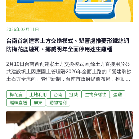
2026年02月11日
台南首創建案土方交換模式、墾管處推菱形鐵絲網
防梅花鹿纏死、挪威明年全面停用速生雞種
2月10日台南首創建案土方交換模式 剩餘土方直接用於公
共建設填土因應國土管理署2026年全面上路的「營建剩餘
土石方全流向」管理新制，台南市政府提前布局，推動建
築工程土方交換政策，成功媒合永康區台糖建案與衛福部
梅花鹿
土地利用
台南
挪威
生物多樣性
蛋雞
嘉南療養院安定院區長照新建工程，將民間建案產出的剩
餘土石方，直接轉作公共工程回填使用，達到減廢、節費
編輯直送
屏東
動物福利
與加速建設的多重效益。（經濟日報報導）防梅花鹿纏死
墾管處推菱形鐵絲網墾丁國家公園內梅花鹿復育有成卻爆
量，為防止梅花鹿啃食作物，不少單位或農家使用尼龍網
阻隔，但卻致許多梅花鹿困纏慘死，墾丁國家公園管理處
（簡稱墾管處）為此邀請林業及自然保育署屏東分署、林