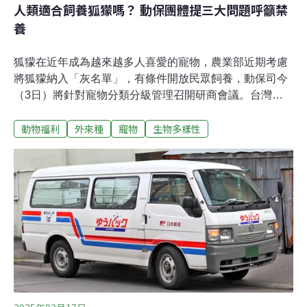
人類適合飼養狐獴嗎？ 動保團體提三大問題呼籲禁
養
狐獴在近年成為越來越多人喜愛的寵物，農業部近期考慮
將狐獴納入「灰名單」，有條件開放民眾飼養，動保司今
（3日）將針對寵物分類分級管理召開研商會議。台灣防
止虐待動物協會、台灣動物社會研究會昨天發出新聞稿表
動物福利
外來種
寵物
生物多樣性
示反對。他們表示，現有狐獴飼養案例已暴露多重問題，
包括環境不當、咬人事件與來源不明，顯示禁養是預防問
題擴大的必要措施。狐獴擬列「灰名單」 有條件開放飼養
今（2025）年1月，動保司邀集專家團體討論禁止飼養或
輸入的動物，依風險評估的結果，將異寵分為禁養、有條
件飼養及不受限（黑、白、灰名單）三種。而當時社群網
站流傳一份955種擬禁物種的名單，引發異寵飼主與團體
不滿，其中的擬禁物種包含狐獴。動保司當時澄清尚在收
集資訊階段，並未有上路時間表。在8月的一場會議中，
農業部指出，狐獴對飼主具風險性，具逸失、棄養及攻擊
人類幼童等風險，且飼養難度大，有棄養可能，建議採高