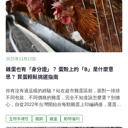
試所恆春研究中心及畜試所南區分所召開專案會議。墾管
處表示，會議決議採取「即時清查改善」與「設施全面升
級」雙軌併行的應變策略，將全面推動轉型為金屬菱形鐵
絲網，並在高位珊瑚礁等特殊地形精進圍網架設標準，確
保生態保育與實務需求達成最佳平衡。（自由
2025年11月12日
雞蛋也有「身分證」？ 蛋殼上的「B」是什麼意
思？ 買蛋輕鬆挑選指南
你有沒有過這樣的經驗？站在超市雞蛋區前，面對一排排
不同包裝、不同價格的雞蛋，完全不知道該怎麼選？別擔
心，自從2022年台灣開始在每顆雞蛋上印編碼後，選蛋其
實變得很簡單！這篇攻略會教你怎麼看懂這些「雞蛋身分
生物多樣性
籠飼
雞蛋
動物福利
證」，讓你買蛋不再霧煞煞。為什麼要選動福蛋？2012
年，歐盟全面禁止以格子籠飼養蛋雞，但仍有約49%的豐