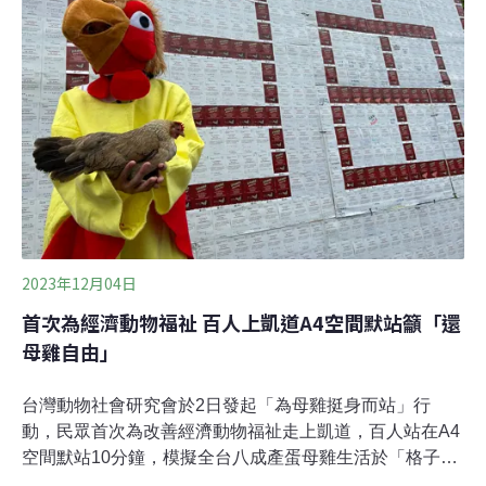
分；「非籠飼轉型措施」獲16分；「蛋雞動物福利規範」
獲13分。其餘15項獲零分的項目，則包括「禁止或逐步淘
汰層架式雞籠」（Battery cage，即俗稱的格子籠）、
「制定逐步淘汰籠飼的政策目標」、「提供非籠飼轉型資
金補助」、「提供非籠飼技術訓練或支援」、「公開的官
方統計數據」等。評比得分和排名，跟是否為已開發國家
2023年12月04日
首次為經濟動物福祉 百人上凱道A4空間默站籲「還
母雞自由」
台灣動物社會研究會於2日發起「為母雞挺身而站」行
動，民眾首次為改善經濟動物福祉走上凱道，百人站在A4
空間默站10分鐘，模擬全台八成產蛋母雞生活於「格子
籠」的擠迫空間。非籠飼飼養的活雞也現身，為同類爭取