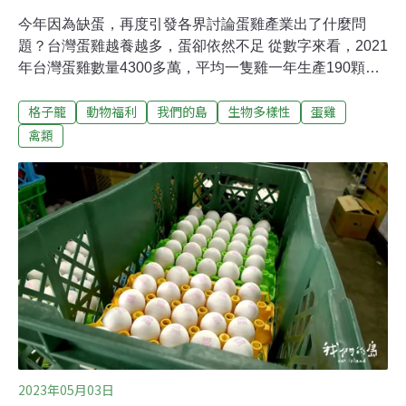
今年因為缺蛋，再度引發各界討論蛋雞產業出了什麼問
題？台灣蛋雞越養越多，蛋卻依然不足 從數字來看，2021
年台灣蛋雞數量4300多萬，平均一隻雞一年生產190顆
蛋，產蛋率五成二。日本1億4000多萬隻蛋雞，每隻雞年
格子籠
動物福利
我們的島
生物多樣性
蛋雞
產蛋305顆，產蛋率達八成四，再跟各國平均每隻蛋雞一
年生產202顆相比，台灣有很大差距。長期關注相關議題
禽類
的台灣動物社會研究會指出台灣產蛋率落在平均之後的四
大原因動社認為，在面臨缺蛋可能越來越頻繁的未來，政
府所提出的3年10.5億禽舍升級補助計畫，應該順勢廢除格
子籠，引導蛋雞產業走向友善飼養，才是真正的永續作
法。降低飼養密度、平面飼養 推動友善飼養桃園龍潭的蛋
雞放牧場，以友善飼養方式經營，飼養密度約一平方公尺
六隻雞，比平飼標準規定的一平方公尺九隻雞低一些。場
主表示，這是尊重母雞的雞權，讓牠們有更符合天性的空
間。戶外區可以曬太陽、奔跑、沙浴、玩樂，室內區也有
高床、棲架、產蛋箱。不過這
2023年05月03日