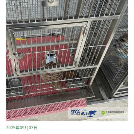
富籠飼雞蛋，為了落實更好的動物福利，2023年底歐盟再
推新法，目標在2027年完全淘汰籠飼畜牧，而德國、奧地
利、盧森堡等國家也已主動嚴格禁止籠飼。對比歐盟的動
物福利進程，台灣仍遠遠落後，根據動社統計，國內仍有
約8成的母雞是格子籠飼，不僅對母雞健康有害，雞蛋品
質也連帶受影響。事實上，我們每一次的消費，都在為理
想中的世界投票，每一個消費選擇也將影響農場主人如何
養雞，因此消費者也是產業轉型的重要推手！雞蛋百百種
三步驟帶你找出動福蛋第1步：看懂蛋的「身分證字號」
現在拿起一顆雞蛋，仔細看蛋殼，會
2025年09月03日