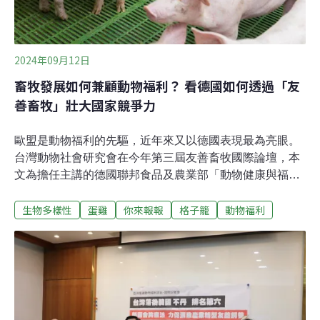
賣」採購政策（3分）、豬隻動物福利採購政策（3分）。
評比結果家樂福以4分居首，c!ty'super第二，Mia C'bon、
好市多和美廉
2024年09月12日
畜牧發展如何兼顧動物福利？ 看德國如何透過「友
善畜牧」壯大國家競爭力
歐盟是動物福利的先驅，近年來又以德國表現最為亮眼。
台灣動物社會研究會在今年第三屆友善畜牧國際論壇，本
文為擔任主講的德國聯邦食品及農業部「動物健康與福利
司」副司長克魯格（Katharina Kluge）的演講內容摘要。
生物多樣性
蛋雞
你來報報
格子籠
動物福利
改善蛋雞處境 德國持續追求更好的動物福利！打好根基，
接著就是落實。身為歐盟蛋雞飼養量最多的國家，2010年
德國即禁止以格子籠飼養蛋雞，比歐盟規定早了兩年。目
前德國已完全禁止新設蛋雞籠飼系統，境內僅剩不到一成
的豐富籠蛋雞場，最晚也必須在2029年以前全面完成轉
型。不只如此，德國更進一步立法，自2022年起全面禁止
撲殺一日齡小公雞（day old chick）。過往蛋雞在孵化前