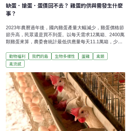
缺蛋．搶蛋．蛋價回不去？ 雞蛋的供與需發生什麼
事？
2023年農曆過年後，國內雞蛋產量大幅減少，雞蛋價格節
節升高，民眾還是買不到蛋。以每天需求12萬箱、2400萬
顆雞蛋來算，農委會統計最低供應量每天11.1萬箱，少了
180萬顆蛋。不過養雞協會數據，最低供應量降到10.4萬
動物福利
我們的島
生物多樣性
蛋雞
禽類
箱，一天缺300萬顆，蛋商與蛋農則認為，實際缺口達到
每天少400～500百萬顆雞蛋，供需嚴重失衡。如何解決缺
禽流感
蛋現象？政府開放進口雞蛋 緩減缺蛋問題為了舒緩缺蛋現
象，農委會開放雞蛋進口。3月分從美日澳三國進口約700
萬顆，4月再新增可向泰國、菲律賓、新加坡總共10個國
家進口雞蛋，預計4月進口3500萬顆，5月進口7000萬
顆，若有需要也將持續開放。不怕蛋行不載蛋 下一個價錢
更好！實際缺蛋有多嚴重？台北市南港區的蛋行，每天早
上，一台台貨車會把前一天從產地載上來的雞蛋搬上車，
再沿著路線分送給飯店、菜市場、美食街等固定客戶。原
本每兩天從彰化和屏東可以載到2700箱蛋，不過缺蛋以