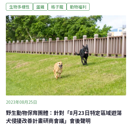
生物多樣性
蛋雞
格子籠
動物福利
福祉。研究會訴求包含禁建新的格子籠蛋雞場、2030年前
全面蛋雞友善飼養等。農業部同日稍晚回應稱，全國八成
蛋雞均為傳統籠飼，如改變生產方式但無適當配套，恐影
響整體雞蛋供需平衡。活雞也上街頭爭取動福這一天，氣
溫降到17°C，凱道一片濕冷，新手媽媽王廷抱着8個月大
的孩子到來，為母雞福祉站出來。她當媽媽後，比以前更
關心食物健康和動物福祉，看過畜牧業殘忍對待乳牛、母
雞，感覺震撼亦感同身受，今年8月更開始茹素。「地球
的未來是屬於小孩的」，她希望孩子可以從小接觸到動福
議題，將來也會為動物發聲。現場有一塊「讓母雞自由」
佈景板，是由逾萬名民眾簽署的「廢除格子籠」明信片拼
砌而成。Ariel帶着一黑一白的非籠飼烏骨
2023年08月25日
野生動物保育團體：針對「8月23日特定區域遊蕩
犬侵擾改善計畫研商會議」會後聲明