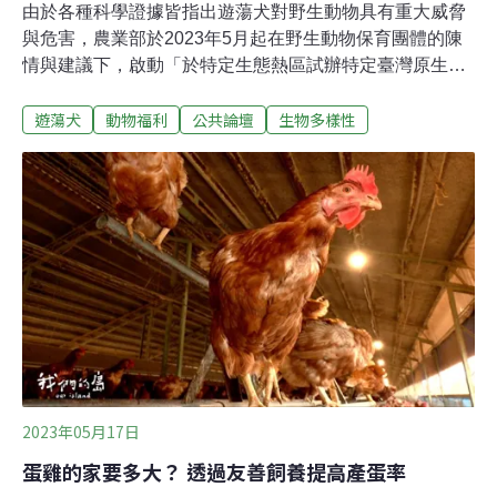
由於各種科學證據皆指出遊蕩犬對野生動物具有重大威脅
與危害，農業部於2023年5月起在野生動物保育團體的陳
情與建議下，啟動「於特定生態熱區試辦特定臺灣原生種
野生動物因犬隻侵擾改善專案」計畫。該計畫將依據農業
遊蕩犬
動物福利
公共論壇
生物多樣性
部生物多樣性研究所與林業與自然保育署，根據保育類動
物分布與其犬殺熱點劃設試辦區域，並在計畫內觸及居民
訪視、公眾教育與宣導、浪犬移置、監測、監管等多面向
環節，以期逐步解決遊蕩犬與野生動物、人類、產業、公
共衛生之間的衝突，並提高遊蕩動物之動物福利。自5月
起，為盤點議題、釐清疑點與交換意見，農業部已分別邀
集野生動物保育團體以及動物保護團體召開過多次會議。
農業部再於昨 （23）日 邀集各方野生動物保育、動物保
護之相關主管機關、民間團體與學者專家代表召開「於特
定生態熱區試辦特定臺灣原生種野生動物因犬隻侵擾改善
專案細部工作研商會議」，而此次會議之目的乃是在廣納
各方建議，並確認該計畫執行應注意之細節。然
2023年05月17日
蛋雞的家要多大？ 透過友善飼養提高產蛋率