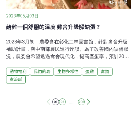
來，
2023年05月03日
給雞一個舒服的溫度 雞舍升級解缺蛋？
2023年3月初，農委會在彰化二林圖書館，針對禽舍升級
補助計畫，與中南部農民進行座談。為了改善國內缺蛋狀
況，農委會希望透過禽舍現代化，提高產蛋率，預計2023
至2025年投入10.5億，改善200間禽舍。密閉水簾禽舍 提
動物福利
我們的島
生物多樣性
蛋雞
禽類
供舒適溫度 希望阻絕病媒進入國內蛋雞場八成五以上，都
是傳統開放式雞場，面對越來越頻繁的極熱與極冷天氣，
禽流感
雞隻容易生病，產蛋率也受到明顯影響。如果改建為密閉
水簾環控蛋雞舍，雞舍內溫度不容易受到戶外氣候影響，
雞隻處在舒適的溫度環境，產蛋率相對穩定，還有開放式
......
01
02
206
雞舍，防疫漏洞多，人、車管制不容易，無法有效阻絕可
能帶有病毒的禽鳥、老鼠等病媒傳播。而密閉水簾環控蛋
雞舍，可以有明確管制點消毒室，也能較有效阻絕禽鳥、
老鼠、昆蟲等病媒進入。然而投資動輒幾千萬 補助誘因不