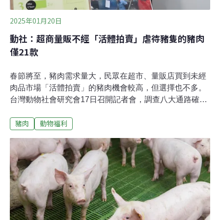
2025年01月20日
動社：超商量販不經「活體拍賣」虐待豬隻的豬肉
僅21款
春節將至，豬肉需求量大，民眾在超市、量販店買到未經
肉品市場「活體拍賣」的豬肉機會較高，但選擇也不多。
台灣動物社會研究會17日召開記者會，調查八大通路確認
未經活體拍賣的豬肉產品僅有21款，並公布豬隻遭活體拍
豬肉
動物福利
賣的殘酷影像，呼籲企業採購帶頭轉型，販售牧場直送屠
宰場的豬肉；政府也應積極推動屠體交易制度，取代活體
拍賣制度，提升肉豬生產現代化。八大量販超市 尚未制定
「豬隻非活體拍賣」採購政策台灣每年消費超過740萬頭
豬，台灣動物社會研究會本此調查蒐集全台八大量販、超
市的60項冷藏、冷凍豬肉產品，未經「活體拍賣」的產品
占比僅約1/3，只有21款肉品來自沒有經過活體拍賣的豬
隻，占總數35%。總分合計9分，販售「非活體拍賣豬
肉」產品占全部豬肉產品比例（3分）、豬隻「非活體拍