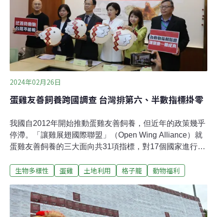
無法判斷性別，剛破蛋的小公雞因沒有產蛋功能通常即刻
絞殺、淘汰。德國目前已有商業技術可在蛋中判定性別，
在蛋中的小公雞尚未發展出痛覺以前，將整顆蛋淘汰，除
能減少動物生命的犧牲與痛苦，也能降低整體孵育作業成
本。德國
2024年02月26日
蛋雞友善飼養跨國調查 台灣排第六、半數指標掛零
我國自2012年開始推動蛋雞友善飼養，但近年的政策幾乎
停滯。「讓雞展翅國際聯盟」（Open Wing Alliance）就
蛋雞友善飼養的三大面向共31項指標，對17個國家進行綜
合評比，台灣動物社會研究會於22日召開記者會公布結
生物多樣性
蛋雞
土地利用
格子籠
動物福利
果，其中台灣排名第六，比不丹、韓國低，首三位依次則
為紐西蘭、以色列、澳洲；31項指標中，台灣就有15項為
零分，滿分140分中僅獲29分。新國會三大黨促農業部制
定蛋雞友善飼養政策「讓雞展翅國際聯盟」的三大面向評
比中，台灣在「廢除蛋雞籠飼進度」中表現最差，只得零