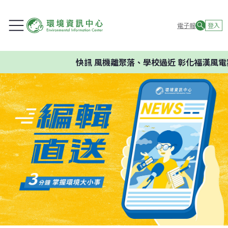
電子報
登入
快訊
風機離聚落、學校過近 彰化福漢風電