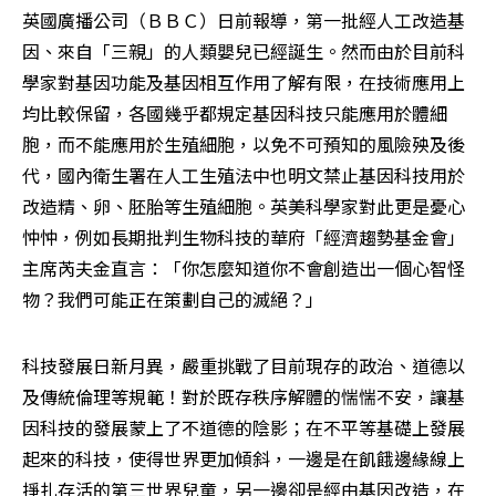
英國廣播公司（ＢＢＣ）日前報導，第一批經人工改造基
因、來自「三親」的人類嬰兒已經誕生。然而由於目前科
學家對基因功能及基因相互作用了解有限，在技術應用上
均比較保留，各國幾乎都規定基因科技只能應用於體細
胞，而不能應用於生殖細胞，以免不可預知的風險殃及後
代，國內衛生署在人工生殖法中也明文禁止基因科技用於
改造精、卵、胚胎等生殖細胞。英美科學家對此更是憂心
忡忡，例如長期批判生物科技的華府「經濟趨勢基金會」
主席芮夫金直言：「你怎麼知道你不會創造出一個心智怪
物？我們可能正在策劃自己的滅絕？」 
科技發展日新月異，嚴重挑戰了目前現存的政治、道德以
及傳統倫理等規範！對於既存秩序解體的惴惴不安，讓基
因科技的發展蒙上了不道德的陰影；在不平等基礎上發展
起來的科技，使得世界更加傾斜，一邊是在飢餓邊緣線上
掙扎存活的第三世界兒童，另一邊卻是經由基因改造，在