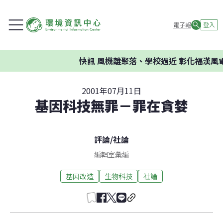
電子報
登入
快訊
風機離聚落、學校過近 彰化福漢風電
2001年07月11日
基因科技無罪－罪在貪婪
評論
/
社論
編輯室彙編
基因改造
生物科技
社論