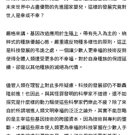
未來世界中占盡優勢的先進國家嬰兒，這樣的發展究竟對
世人是幸或不幸？ 
嚴格來講，基因改造應用於生殖上，帶有先入為主的、納
粹式的種族優越心態，嚴重違反物種多樣性的原則，這正
是科技發展的弔詭之處，一個讓少數人更幸福的技術反倒
使得全體人類遭受更多的不幸福，對於自身種族的保證延
續，卻是以其他種族的滅絕為代價。 
儘管人類在理智上對此多所疑慮，科技的發展卻仍不斷轟
隆前進！也因此，與其怪罪發明的科學家不道德，還不如
探究是什麼樣的動力驅使這些科學家們樂此不疲？除了來
自於所謂增進人類文明幸福的泛泛之論外，其實不能忽略
的是主宰這些基因技術的跨國資本，因為技術與專利的壟
斷，才讓這些原本使人類更為幸福的科技掌握在少數人手