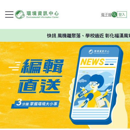
電子報
登入
快訊
風機離聚落、學校過近 彰化福漢風