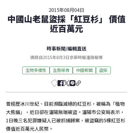
2015年08月04日
中國山老鼠盜採「紅豆杉」 價值
近百萬元
時事新聞
/
編輯直送
摘錄自2015年8月3日京華時報瀋陽報導
生物多樣性
生態保育
中國新聞
盜採
曾經歷冰川世紀、目前瀕臨滅絕的紅豆杉，被稱為「植物
大熊貓」，近日卻在瀋陽無端被盜。瀋陽市公安局表示，
1日晚三名犯罪嫌疑人已被抓捕歸案，被盜竊的5棵紅豆杉
價值近百萬元人民幣。