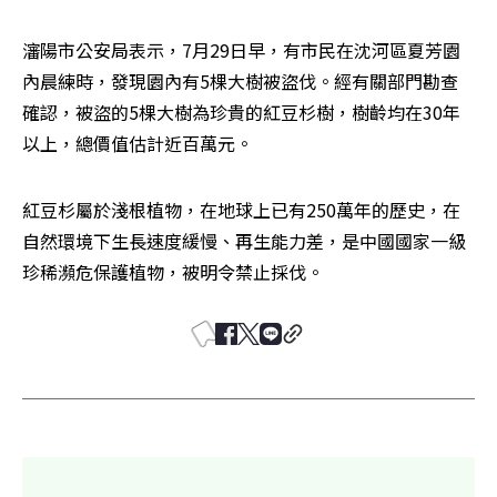
瀋陽市公安局表示，7月29日早，有市民在沈河區夏芳園
內晨練時，發現園內有5棵大樹被盜伐。經有關部門勘查
確認，被盜的5棵大樹為珍貴的紅豆杉樹，樹齡均在30年
以上，總價值估計近百萬元。
紅豆杉屬於淺根植物，在地球上已有250萬年的歷史，在
自然環境下生長速度緩慢、再生能力差，是中國國家一級
珍稀瀕危保護植物，被明令禁止採伐。