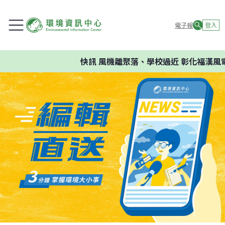
電子報
登入
快訊
風機離聚落、學校過近 彰化福漢風