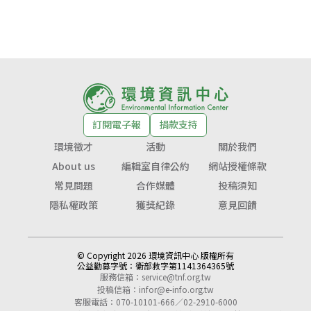
訂閱電子報
捐款支持
環境徵才
活動
關於我們
About us
編輯室自律公約
網站授權條款
常見問題
合作媒體
投稿須知
隱私權政策
獲獎紀錄
意見回饋
© Copyright 2026 環境資訊中心 版權所有
公益勸募字號：
衛部救字第1141364365號
服務信箱：
service@tnf.org.tw
投稿信箱：
infor@e-info.org.tw
客服電話：070-10101-666／02-2910-6000