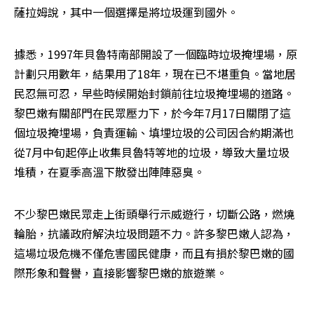
薩拉姆說，其中一個選擇是將垃圾運到國外。
據悉，1997年貝魯特南部開設了一個臨時垃圾掩埋場，原
計劃只用數年，結果用了18年，現在已不堪重負。當地居
民忍無可忍，早些時候開始封鎖前往垃圾掩埋場的道路。
黎巴嫩有關部門在民眾壓力下，於今年7月17日關閉了這
個垃圾掩埋場，負責運輸、填埋垃圾的公司因合約期滿也
從7月中旬起停止收集貝魯特等地的垃圾，導致大量垃圾
堆積，在夏季高溫下散發出陣陣惡臭。
不少黎巴嫩民眾走上街頭舉行示威遊行，切斷公路，燃燒
輪胎，抗議政府解決垃圾問題不力。許多黎巴嫩人認為，
這場垃圾危機不僅危害國民健康，而且有損於黎巴嫩的國
際形象和聲譽，直接影響黎巴嫩的旅遊業。
