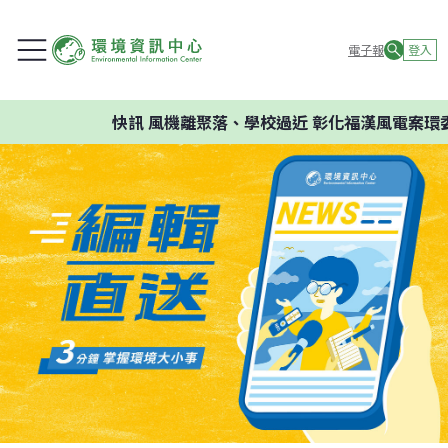
電子報
登入
快訊
風機離聚落、學校過近 彰化福漢風電案環委