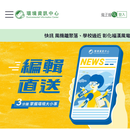
電子報
登入
快訊
風機離聚落、學校過近 彰化福漢風電