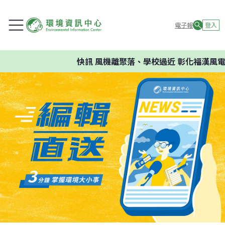
電子報
登入
快訊
風機離聚落、學校過近 彰化福漢風電