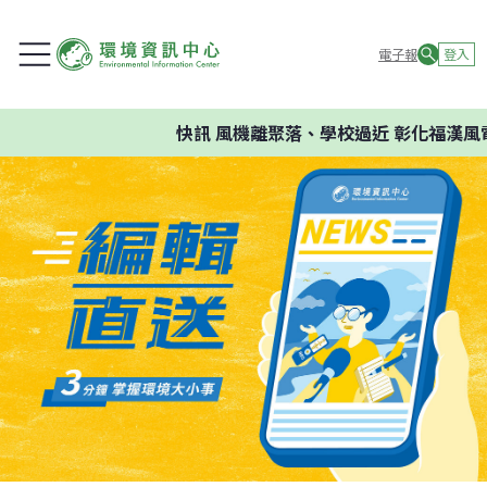
電子報
登入
快訊
風機離聚落、學校過近 彰化福漢風