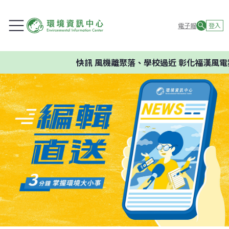
電子報
登入
快訊
風機離聚落、學校過近 彰化福漢風電