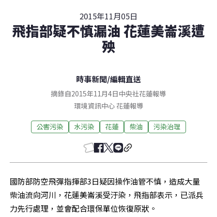
2015年11月05日
飛指部疑不慎漏油 花蓮美崙溪遭
殃
時事新聞
/
編輯直送
摘錄自2015年11月4日中央社花蓮報導
環境資訊中心
花蓮
報導
公害污染
水污染
花蓮
柴油
污染治理
國防部防空飛彈指揮部3日疑因操作油管不慎，造成大量
柴油流向河川，花蓮美崙溪受汙染，飛指部表示，已派兵
力先行處理，並會配合環保單位恢復原狀。