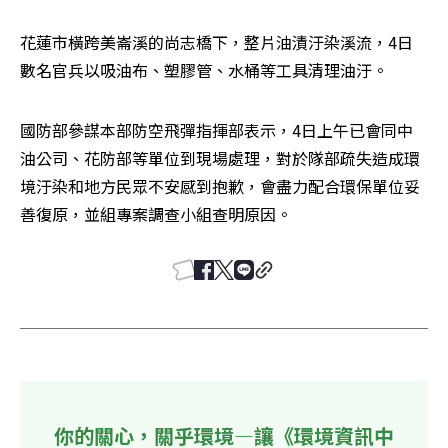
花蓮市橫跨美崙溪的尚志橋下，整片油漬汙染溪流，4日
數名官兵以吸油布、塑膠管、水桶等工具清理油汙。
國防部參謀本部防空飛彈指揮部表示，4日上午已會同中
油公司、花防部等單位到現場處理，對於隊部疏失造成環
境汙染和地方民眾不安感到抱歉，會盡力配合環保單位妥
善復原，並組專案調查小組查明原因。
你的關心，關乎環境—讓《環境資訊中