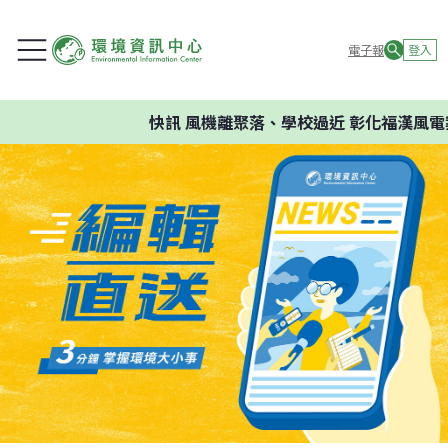
電子報
登入
快訊
風機離聚落、學校過近 彰化福漢風電