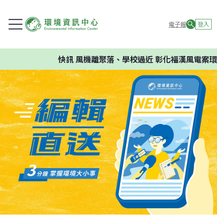
電子報
登入
快訊
風機離聚落、學校過近 彰化福漢風電案環