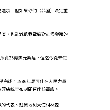
先選項。但如果你們（菲國）決定重
經濟，也能減低發電廠對氣候變遷的
，斥資23億美元興建，但迄今從未使
幾乎完竣。1986年馬可仕在人民力量
拉蓉總統宣布封閉這座核電廠。
EA的代表、駐奧地利大使柯林森