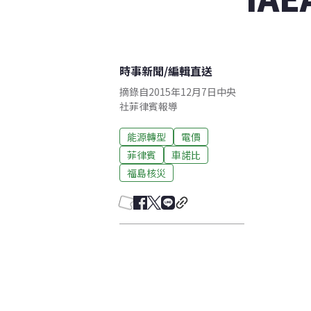
時事新聞
/
編輯直送
摘錄自2015年12月7日中央
社菲律賓報導
能源轉型
電價
菲律賓
車諾比
福島核災