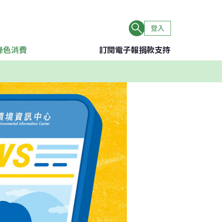
登入
綠色消費
訂閱電子報
捐款支持