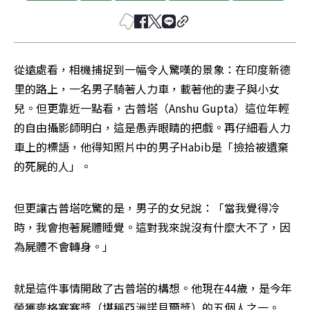
從遠處看，相機捕捉到一幅令人驚嘆的景象：在印度新德
里的路上，一名男子騎著人力車，載著他的妻子與小女
兒。但更靠近一點看，古普塔（Anshu Gupta）這位年輕
的自由攝影師明白，這是愚弄眼睛的把戲。再仔細看人力
車上的標語，他得知照片中的男子Habib是「撿拾被遺棄
的死屍的人」。
但更讓古普塔吃驚的是，男子的女兒說：「當我覺得冷
時，我會抱著屍體睡覺。這對我來說沒有什麼大不了，因
為屍體不會轉身。」
就是這件事情開啟了古普塔的構想。他現在44歲，是今年
榮獲麥格塞塞獎（堪稱亞洲諾貝爾獎）的五個人之一。