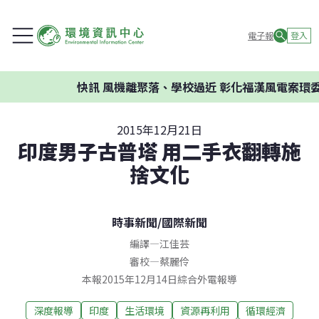
電子報
登入
快訊
風機離聚落、學校過近 彰化福漢風電案環委建
2015年12月21日
印度男子古普塔 用二手衣翻轉施
捨文化
時事新聞
/
國際新聞
編譯
—
江佳芸
審校
—
蔡麗伶
本報2015年12月14日綜合外電報導
深度報導
印度
生活環境
資源再利用
循環經濟