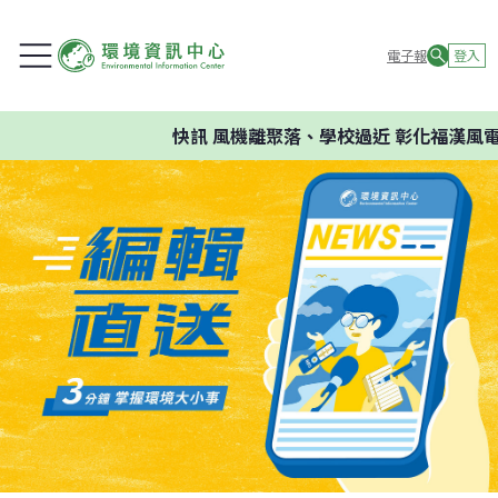
電子報
登入
快訊
風機離聚落、學校過近 彰化福漢風電