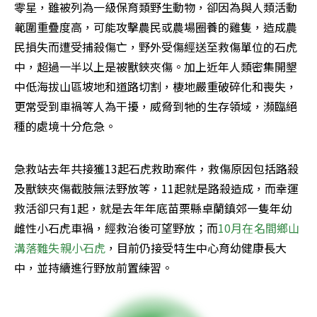
零星，雖被列為一級保育類野生動物，卻因為與人類活動
範圍重疊度高，可能攻擊農民或農場圈養的雞隻，造成農
民損失而遭受捕殺傷亡，野外受傷經送至救傷單位的石虎
中，超過一半以上是被獸鋏夾傷。加上近年人類密集開墾
中低海拔山區坡地和道路切割，棲地嚴重破碎化和喪失，
更常受到車禍等人為干擾，威脅到牠的生存領域，瀕臨絕
種的處境十分危急。
急救站去年共接獲13起石虎救助案件，救傷原因包括路殺
及獸鋏夾傷截肢無法野放等，11起就是路殺造成，而幸運
救活卻只有1起，就是去年年底苗栗縣卓蘭鎮郊一隻年幼
雌性小石虎車禍，經救治後可望野放；而
10月在名間鄉山
溝落難失親小石虎
，目前仍接受特生中心育幼健康長大
中，並持續進行野放前置練習。