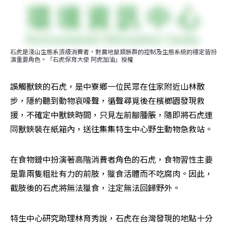
石虎是淺山生態系頂級消費者，對農地鼠類族群的控制及生態系統的穩定皆扮
演重要角色。「石虎保育大使 阿虎加油」授權
誤觸獸鋏的石虎，是中寮鄉一位民眾在住家附近山林散
步，隱約聽到動物哀嚎聲，循聲尋覓後在檳榔園發現救
援，不確定中獸鋏時間，只見左前腳腫脹，隨即將石虎連
同獸鋏裝在紙箱內，送往集集特生中心野生動物急救站。
在食物鏈中扮演著高階消費者角色的石虎，食物習性主要
是靠兩隻粗壯有力的前肢，獵食活體而不吃腐肉。因此，
截肢後的石虎將無法獵食，注定無法回歸野外。
特生中心研究助理林育秀說，石虎在台灣發現的地點十分