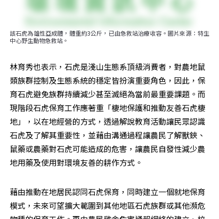
該石虎為雄性亞成體，體重約3公斤，已由急救站治療收容。圖片來源：特生
中心野生動物急救站。
林育秀也表示，石虎是淺山生態系頂級消費者，對農地鼠
類族群控制及生態系統的穩定皆扮演重要角色，因此，保
育石虎避免族群持續減少甚至滅絕為當前最重要課題。而
現階段石虎保育工作應著重「棲地保護和推動友善石虎棲
地」，以在地經營的方式，透過解說教育活動讓民眾認識
石虎及了解其重要性，並藉由溝通過程讓農民了解獸鋏、
鼠藥或農藥對石虎可能造成的危害，讓農民自發性減少農
地用藥及使用對環境友善的耕作方式。
藉由推動在地居民認同石虎保育，同時建立一個就地保育
模式，未來可望擴大範圍到其他地區石虎族群或其他瀕危
物種的保育工作。再由農民雞舍危害通報網絡的建立、校