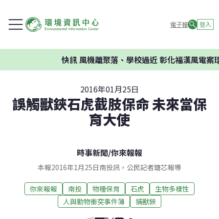
電子報
登入
快訊
風機離聚落、學校過近 彰化福漢風電案環委
2016年01月25日
誤觸獸鋏石虎截肢保命 未來當保
育大使
時事新聞
/
你來報報
本報2016年1月25日南投訊，公民記者瑭芯報導
你來報報
南投
物種保育
石虎
生物多樣性
人與動物衝突事件簿
捕獸鋏