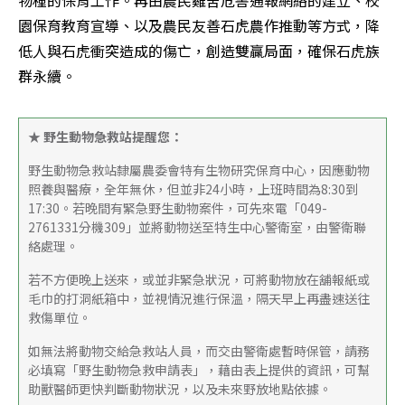
園保育教育宣導、以及農民友善石虎農作推動等方式，降
低人與石虎衝突造成的傷亡，創造雙贏局面，確保石虎族
群永續。
★ 野生動物急救站提醒您：
野生動物急救站隸屬農委會特有生物研究保育中心，因應動物
照養與醫療，全年無休，但並非24小時，上班時間為8:30到
17:30。若晚間有緊急野生動物案件，可先來電「049-
2761331分機309」並將動物送至特生中心警衛室，由警衛聯
絡處理。
若不方便晚上送來，或並非緊急狀況，可將動物放在舖報紙或
毛巾的打洞紙箱中，並視情況進行保溫，隔天早上再盡速送往
救傷單位。
如無法將動物交給急救站人員，而交由警衛處暫時保管，請務
必填寫「野生動物急救申請表」，藉由表上提供的資訊，可幫
助獸醫師更快判斷動物狀況，以及未來野放地點依據。