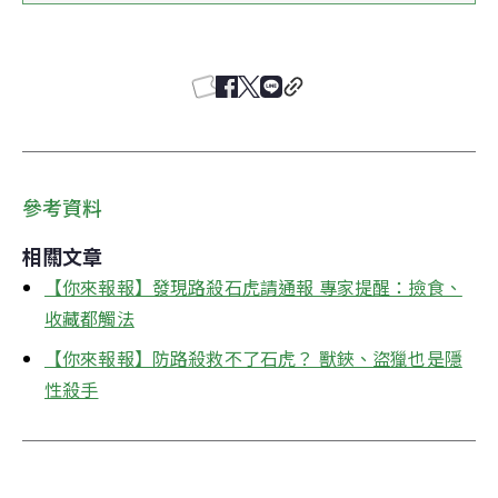
參考資料
相關文章
【你來報報】發現路殺石虎請通報 專家提醒：撿食、
收藏都觸法
【你來報報】防路殺救不了石虎？ 獸鋏、盜獵也是隱
性殺手