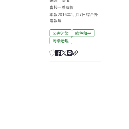
編譯
—
姜唯
審校
—
蔡麗伶
本報2016年1月27日綜合外
電報導
公害污染
綠色和平
污染治理