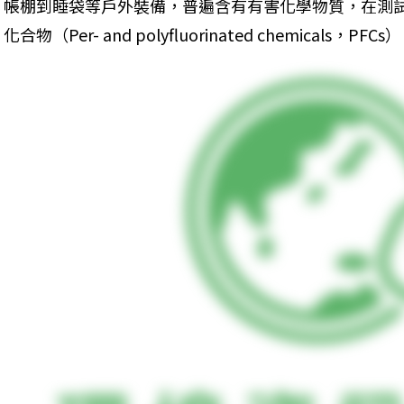
帳棚到睡袋等戶外裝備，普遍含有有害化學物質，在測試
化合物（Per- and polyfluorinated chemicals，PFCs