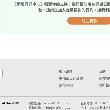
《環境資訊中心》需要你的支持！我們相信唯有資訊公
動，邀請您加入定期捐款的行列，讓我們
前往捐款
環境徵才
活動
編輯室自律公約
網站授
投稿須知
隱私權
41364365號
服務信箱：
service@tnf.org.tw
客服電話：070-10101-
投稿信箱：
infor@e-info.org.tw
地址：231023新北