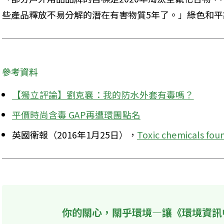
些產品釋放不易分解的潛在有害物質5年了。」綠色和平
參考資料
【獨立評論】劉克襄：我的防水外套有毒嗎？
平價時尚含毒 GAP再遭環團點名
英國衛報（2016年1月25日），
Toxic chemicals fou
你的關心，關乎環境—讓《環境資訊