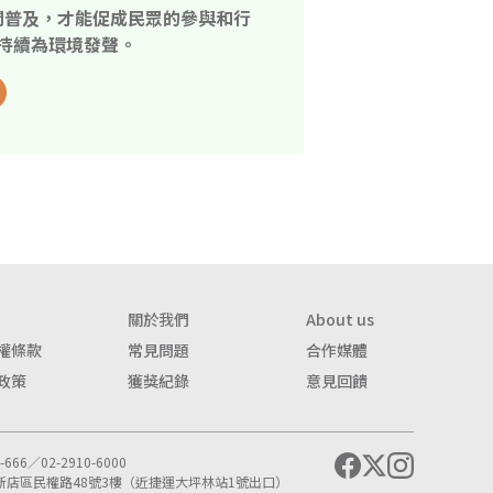
開普及，才能促成民眾的參與和行
持續為環境發聲。
關於我們
About us
權條款
常見問題
合作媒體
政策
獲獎紀錄
意見回饋
666／02-2910-6000
市新店區民權路48號3樓（近捷運大坪林站1號出口）