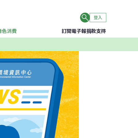
登入
綠色消費
訂閱電子報
捐款支持