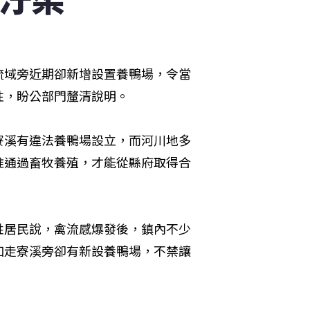
流域旁近期卻新增設置養鴨場，令當
性，盼公部門釐清說明。
寮溪有違法養鴨場設立，而河川地多
准通過畜牧養殖，才能從縣府取得合
姓居民說，禽流感爆發後，鎮內不少
加走寮溪旁卻有新設養鴨場，不禁讓