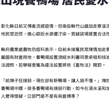
彰化縣日前又傳禽流感疫情，但南投縣竹山鎮加走寮溪
地民眾恐慌，擔心鄰近水源遭汙染，質疑該場建置合法
縣府農業處農牧防疫科表示，目前未接獲民眾陳情加走
屬國有財產用地，養鴨場設置須經水利署同意承租和核
法證照，若舉報查獲為違法設置將依《畜牧法》開罰。
「前陣子狂撲殺，現在卻有新鴨場，讓人搞不懂。」陳
養鴨場中鏢，很多養鴨場有撲殺行動，如今在清水溪和
人覺得懷疑，公部門是不是有兩套標準？