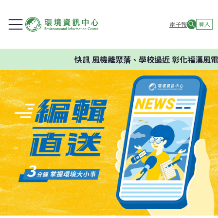
電子報
登入
快訊
風機離聚落、學校過近 彰化福漢風電