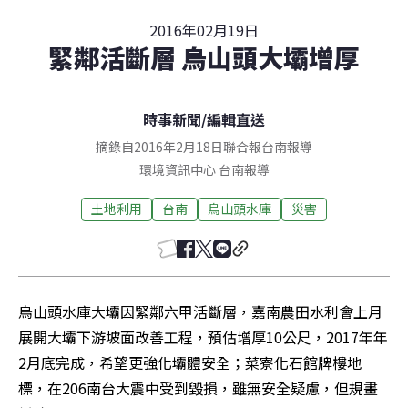
2016年02月19日
緊鄰活斷層 烏山頭大壩增厚
時事新聞
/
編輯直送
摘錄自2016年2月18日聯合報台南報導
環境資訊中心
台南
報導
土地利用
台南
烏山頭水庫
災害
烏山頭水庫大壩因緊鄰六甲活斷層，嘉南農田水利會上月
展開大壩下游坡面改善工程，預估增厚10公尺，2017年年
2月底完成，希望更強化壩體安全；菜寮化石館牌樓地
標，在206南台大震中受到毀損，雖無安全疑慮，但規畫