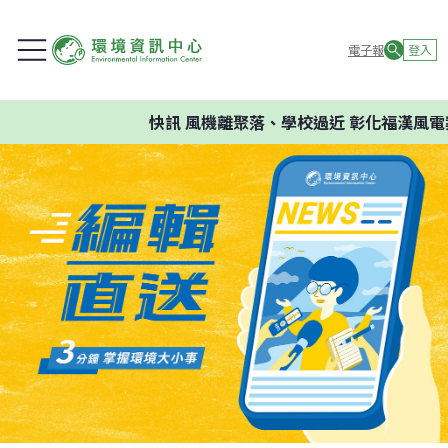
電子報
登入
快訊
風機離聚落、學校過近 彰化福漢風電