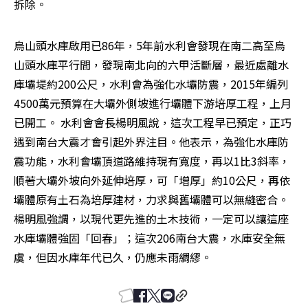
拆除。
烏山頭水庫啟用已86年，5年前水利會發現在南二高至烏
山頭水庫平行間，發現南北向的六甲活斷層，最近處離水
庫壩堤約200公尺，水利會為強化水壩防震，2015年編列
4500萬元預算在大壩外側坡進行壩體下游培厚工程，上月
已開工。 水利會會長楊明風說，這次工程早已預定，正巧
遇到南台大震才會引起外界注目。他表示，為強化水庫防
震功能，水利會壩頂道路維持現有寬度，再以1比3斜率，
順著大壩外坡向外延伸培厚，可「增厚」約10公尺，再依
壩體原有土石為培厚建材，力求與舊壩體可以無縫密合。 
楊明風強調，以現代更先進的土木技術，一定可以讓這座
水庫壩體強固「回春」；這次206南台大震，水庫安全無
虞，但因水庫年代已久，仍應未雨綢繆。