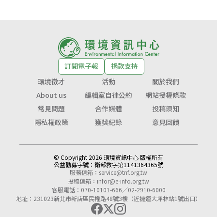
訂閱電子報
捐款支持
環境徵才
活動
關於我們
About us
編輯室自律公約
網站授權條款
常見問題
合作媒體
投稿須知
隱私權政策
獲獎紀錄
意見回饋
© Copyright 2026 環境資訊中心 版權所有
公益勸募字號：
衛部救字第1141364365號
服務信箱：
service@tnf.org.tw
投稿信箱：
infor@e-info.org.tw
客服電話：070-10101-666／02-2910-6000
地址：231023新北市新店區民權路48號3樓（近捷運大坪林站1號出口）