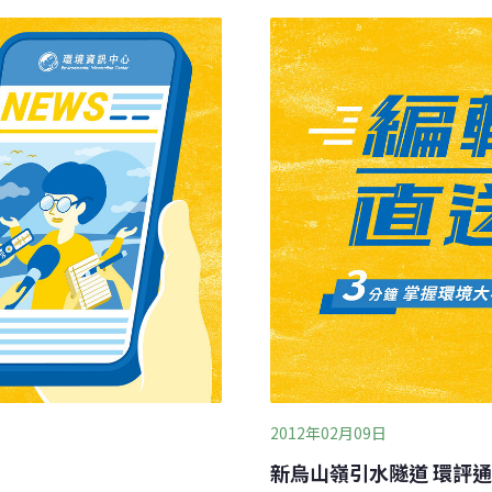
憩、遊樂設施的開發，等於
會長吳麗慧納悶地說，台南
選出來的？還是財團支持出
事的憤怒，阻止今日委員們
2012年02月09日
新烏山嶺引水隧道 環評