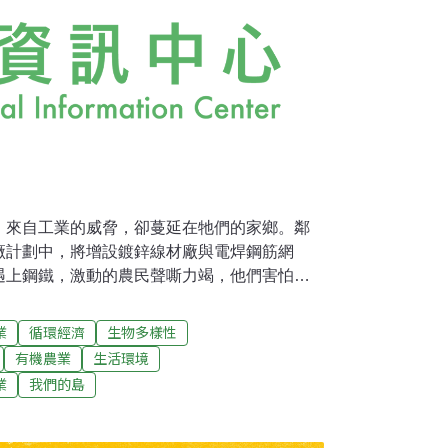
，來自工業的威脅，卻蔓延在牠們的家鄉。鄰
廠計劃中，將增設鍍鋅線材廠與電焊鋼筋網
遇上鋼鐵，激動的農民聲嘶力竭，他們害怕什
，該怎麼捍衛？農田，不只是人類的糧食基
空間。走進台南官田，俗稱菱角鳥的水雉，輕
業
循環經濟
生物多樣性
蕩，這樣的美麗，在台灣是稀有的，全台的水
有機農業
生活環境
農委會列為珍貴稀有的保育鳥類。官田是目前水
業
我們的島
發生了嚴重的農藥中毒事件，導致130多隻水
田地區有7位農民投入有機菱角的種植，他們願
農委會也首度結合有機農業認證機構，推出