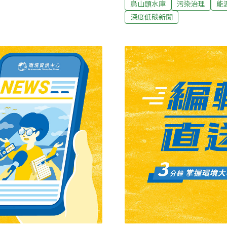
烏山頭水庫
污染治理
能
業者喊冤被惡意攻擊烏山頭
有浮式光電板「落底」問題近
深度低碳新聞
喊冤。再生能源商業同業公
，台南烏山頭水庫蓄水量一
清潔僅用清水，「從未、也
大片黃泥裸露，也有部分泥土乾
有會員廠商簽署《自律公約
動式太陽能光電，也因水位過
藥劑，只能用清水清洗。