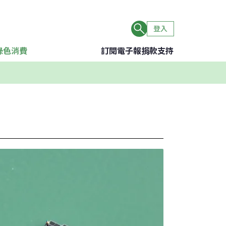
登入
綠色消費
訂閱電子報
捐款支持