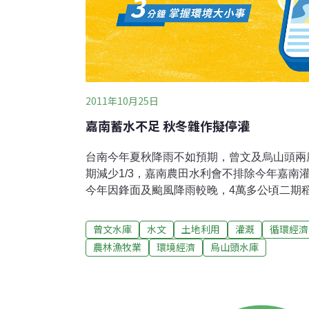
2011年10月25日
嘉南蓄水不足 秋冬雜作擬停灌
台南今年夏秋降雨不如預期，曾文及烏山頭兩
期減少1/3，嘉南農田水利會不排除今年嘉南
今年因鋒面及颱風降雨較晚，4萬多公頃二期
水利會今天說，二期稻作灌溉需用水逾4億公噸
不過，台南今年降雨量不如預期，以供應灌溉
曾文水庫
水文
土地利用
灌溉
循環經濟
庫，蓄水較去年少了許多。水利會表示，去年
農林漁牧業
環境經濟
烏山頭水庫
蓄水量約5億2000萬公噸，但今年只剩3億70
2/3。水利會評估，嘉南灌區二期稻作施灌及
水，今年還需水1億1000萬公噸，也就是曾
6000萬公噸。水庫蓄水量不足，水利會正在