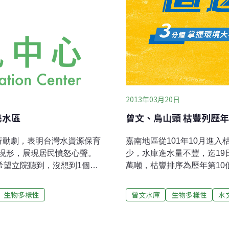
2013年03月20日
集水區
曾文、烏山頭 枯豐列歷年
行動劇，表明台灣水資源保育
嘉南地區從101年10月進
現形，展現居民憤怒心聲。
少，水庫進水量不豐，迄19
希望立院聽到，沒想到1個多
萬噸，枯豐排序為歷年第10
重鈞懸崖勒馬，莫亂修《水
6000萬噸），用水營運嚴
法 破壞、汙染台灣水資源台
因應水文條件與氣候異常因
生物多樣性
曾文水庫
生物多樣性
水
缺水警報，各地水庫也淤積嚴
102年年初的氣候狀況，極
保法》修法，竟要刪除水庫
已實施非常灌溉，以最節約
庫重要的「保護帶」，把水
抽穗期間的高用水量，以穩