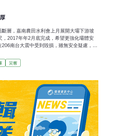
增厚
活斷層，嘉南農田水利會上月展開大壩下游坡
尺，2017年年2月底完成，希望更強化壩體安
206南台大震中受到毀損，雖無安全疑慮，但
86年，5年前水利會發現在南二高至烏山頭水
活斷層，最近處離水庫壩堤約200公尺，水利
庫
災害
年編列4500萬元預算在大壩外側坡進行壩體下游
水利會會長楊明風說，這次工程早已預定，正巧
注目。他表示，為強化水庫防震功能，水利會
以1比3斜率，順著大壩外坡向外延伸培厚，可
壩體原有土石為培厚建材，力求與舊壩體可以無
現代更先進的土木技術，一定可以讓這座水庫壩
南台大震，水庫安全無虞，但因水庫年代