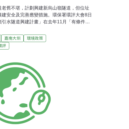
道老舊不堪，計劃興建新烏山嶺隧道，但位址
興建安全及完善應變措施。環保署環評大會8日
嶺引水隧道興建計畫」在去年11月「有條件通
院環境保護署8日上午召開第214次環評大
位台灣省嘉南農田水利會說明，烏山頭水庫及
嘉南大圳
環境政策
8年因應嘉南平原的農作灌溉興建，烏山嶺引水
環評
頭水庫的唯一引水隧道，負擔嘉南公共給水、
公頃農業灌溉用水的重責。台灣省嘉南農田水利
19年完工，至今已使用逾80年，烏山嶺引水
滑動現象，已經多次維修補強，經評估後認
道的必要。嘉南水利會表示，「新烏山嶺引水
避免突發性損壞停水，整修後的烏山嶺隧道可