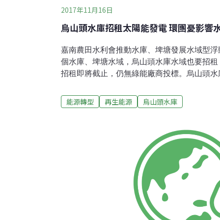
2017年11月16日
烏山頭水庫招租太陽能發電 環團憂影響
嘉南農田水利會推動水庫、埤塘發展水域型浮
個水庫、埤塘水域，烏山頭水庫水域也要招租
招租即將截止，仍無綠能廠商投標。烏山頭水
民生用水，有環團人士擔心烏山頭水庫設置水
長期下來恐會影響水質安全。嘉南農田水利會
能源轉型
再生能源
烏山頭水庫
水庫水域面積9百多公頃，計畫出租的水域未達
1％，應不致影響水庫水質。 水利會財務組
庫計畫出租南側官田區水域，招租的建置發電容
瓦），估計使用水域面積在7至10公頃間，光
由於烏山頭水庫附近並無台電輸配電饋線，廠
也要搭建連結台電電網的饋線線路，使得建置
塘困難，以致前兩次招租並無廠商投標。此次
件、區位是否要修改。