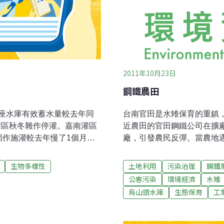
2011年10月23日
鋼鐵農田
座水庫有效蓄水量較去年同
台南官田是水雉保育的重鎮
灌區秋冬雜作停灌。嘉南灌區
近農田的官田鋼鐵公司在擴
稻作施灌較去年慢了1個月。
廠，引發農民反彈。當農地
，預估11月20日施灌完畢。
麼，需要什麼？永續的未來
用水為主的曾文及烏山頭水
地，也為野生動物提供生存
生物多樣性
土地利用
污染治理
鋼鐵
10月下旬，曾文、烏山頭總
巧迷人的身影經常在田間遊
公害污染
環境經濟
水雉
00萬公噸，只有約去年的
雉其實不到500隻，因而被
烏山頭水庫
生態保育
工
供應台南民生用水、工業用
雉族群最多的地方，近兩年卻
文、烏山頭總蓄水量將只剩2億
雉死亡。為了保護水雉，官
研擬今年秋冬雜作、明年春天
意用最自然的方式生產，而