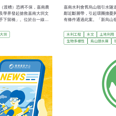
橋（渡槽）恐將不保，嘉南農
嘉南水利會舊烏山嶺引水隧
及學界發起搶救嘉南大圳文
鄰近斷層帶，引起環團擔憂
手下留橋」。位於台一線東
有條件通過此案。「新烏山
一，1929年4月完工，
過」環評專案小組初審，行政
，不僅是台灣，也是世界重要的
會，討論審查此案。開發單
大圳
水利工程
水文
土地利用
全顧慮且不符合河川局的防
嘉南大圳水利工程，於民國
生物多樣性
烏山頭水庫
除，目前工程正辦理發包，
隧道是串聯曾文水庫與烏山
局副局長謝瑞章則說，依規定
工業用水及嘉南平原6萬餘
也可不拆，是水利會選擇要
會說，烏山嶺引水隧道在民國
林韋旭表示，烏山頭水庫及
隧道出現裂縫、漏水及淺層
其中不可或缺的一環，也是
定，有興建新烏山嶺引水隧
除，並由古蹟委員組成專案
隧道興建計畫」的效益，能
納入嘉南地區水源的備