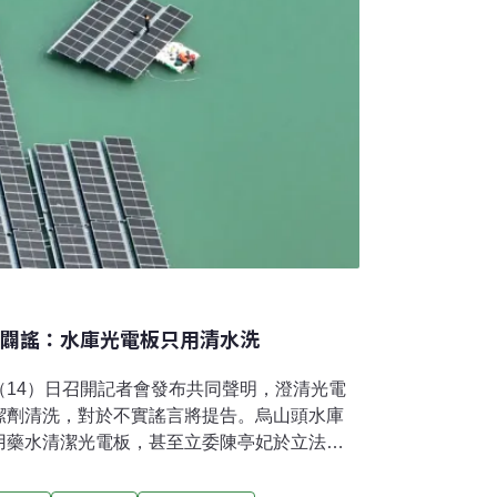
會闢謠：水庫光電板只用清水洗
（14）日召開記者會發布共同聲明，澄清光電
潔劑清洗，對於不實謠言將提告。烏山頭水庫
用藥水清潔光電板，甚至立委陳亭妃於立法院
。經濟部強調，水面型光電契約規定不可使用
質監測顯示水質未受影響。光電板只用清水洗