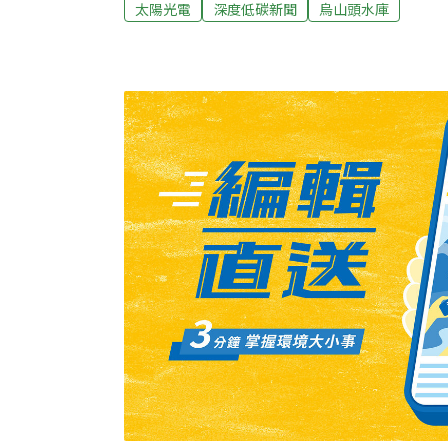
太陽光電
深度低碳新聞
烏山頭水庫
水位變化資訊。水庫蓄水率告急 除了缺水還
期中南部部分水庫水情告急，根據水利署資料
度跌至11.9%，直逼百年大旱的紀錄。庫底
裂情況，烏山頭水庫設有面積約11.5公頃浮
低導致設施觸底。