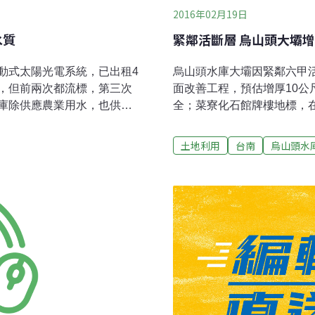
2016年02月19日
水質
緊鄰活斷層 烏山頭大壩
動式太陽光電系統，已出租4
烏山頭水庫大壩因緊鄰六甲
，但前兩次都流標，第三次
面改善工程，預估增厚10公
庫除供應農業用水，也供應
全；菜寮化石館牌樓地標，在
域型浮動式太陽光電系統，
規畫拆除。烏山頭水庫啟用已
總幹事邱清義表示，烏山頭
庫平行間，發現南北向的六甲
土地利用
台南
烏山頭水
10公頃，覆蓋率占水域不到
會為強化水壩防震，2015
企劃股股長蔡宗勳說，烏山頭水
培厚工程，上月已開工。 
量為7至10ＭＷ（百萬
遇到南台大震才會引起外界
電板覆蓋率占水域不到1％。
壩頂道路維持現有寬度，再
商除建設水面型發電系統，
「增厚」約10公尺，再依
成本高，加上水庫施工較埤
縫密合。 楊明風強調，以
若再流標，將檢討招租條
體強固「回春」；這次206