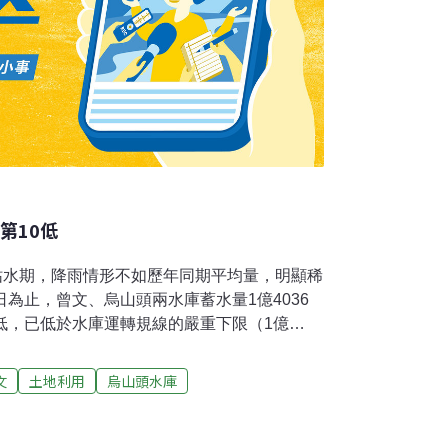
第10低
入枯水期，降雨情形不如歷年同期平均量，明顯稀
日為止，曾文、烏山頭兩水庫蓄水量1億4036
低，已低於水庫運轉規線的嚴重下限（1億
重不足。嘉南農田水利會長楊明風指出，水利會
素，平時就採行加強灌溉管理措施，該會研判
文
土地利用
烏山頭水庫
類似民國92年的缺水時期。為嚴控水庫蓄水量，
、最有效率的灌溉方式，多預留水量因應未來
定民生及產業用水需求。