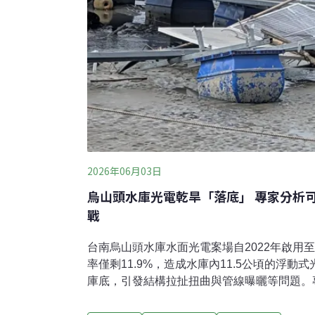
2026年06月03日
烏山頭水庫光電乾旱「落底」 專家分析
戰
台南烏山頭水庫水面光電案場自2022年啟用至
率僅剩11.9%，造成水庫內11.5公頃的浮
庫底，引發結構拉扯扭曲與管線曝曬等問題。
底並不罕見，罕見的是極端氣候之下，因水位
未來他建議，水庫管理單位與光電業者可建立