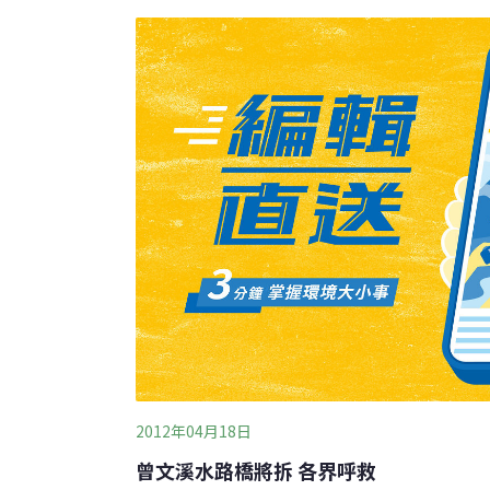
庫周邊禁止開發條件放寬成可以進行旅館、休
是為財團開啟方便大門。台灣環境保護聯盟副
市議長李全教跟國民黨立委翁重鈞到底是選票
來的？今日聚集在此的諸多團體一同表達對此
再度強推修改《水保
2012年04月18日
曾文溪水路橋將拆 各界呼救