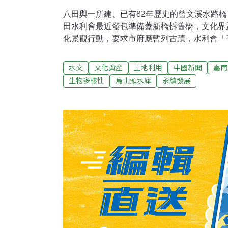
八田與一所建、已有82年歷史的曾文溪水路
田水利會最近發包準備蓋新橋拆舊橋，文化界
化景觀行動，要求市府應暫列古蹟，水利會「
側的曾文溪水路橋，為嘉南大圳重要水路系統之
1930年烏山頭水庫竣工啟用，迄今已82年
水文
文化資產
土地利用
中國新聞
嘉南
文化資產。水利會表示，該水路橋因老舊有安
生物多樣性
烏山頭水庫
永續發展
洪標準，因此才著手改建，而舊橋依規定得拆
總經費5億餘元，預計明年中完工。第六河川
蓋新橋就得拆舊橋，但若屬於文化資產則可拆
拆的，拆不拆該局都沒意見。文化局文資處長
嘉南大圳水利系統已列為文化景觀，水路橋為
重要的水利文化資產，目前市府已要求暫緩拆
小組進行會勘。包括台