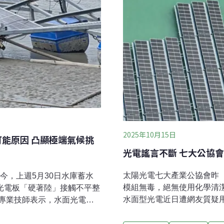
2025年10月15日
可能原因 凸顯極端氣候挑
光電謠言不斷 七大公協
太陽光電七大產業公協會昨
今，上週5月30日水庫蓄水
模組無毒，絕無使用化學清
動式光電板「硬著陸」接觸不平整
水面型光電近日遭網友質疑
專業技師表示，水面光電沉
質詢時也質疑污染水庫水質
急遽變動而致光電沉底。對
清潔劑清洗面板，且長期水
溝通和預警機制，即時取得