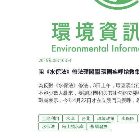
2015年06月03日
阻《水保法》修法硬闖關 環團疾呼搶救
為反對《水保法》修法，3日上午，環團演出
不容少數人亂來，要讓財團和與其掛勾的立委
環團表示，今年4月22日才在立院門口疾呼，
月後，迫不得已又要站出來，再次疾呼立委翁
保法》成歷史罪人。人民選出的官員要透過修
土地利用
水庫
台北
環境政策
水保區
灣才剛剛歷經8個月的缺水期，前不久才解除
水保法
烏山頭水庫
永續發展
重，以致水庫見底。但農委會水保局配合《水
集水區禁止任何開發的重要條文，更要刪除水