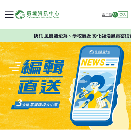
電子報
登入
快訊
風機離聚落、學校過近 彰化福漢風電案環