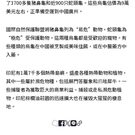
了3700多隻豬鼻龜和近900只蛇頸龜。這些烏龜估價為9萬
美元左右，正準備空運到中國廣州。
國際自然保護聯盟將豬鼻龜列為“易危”動物，蛇頸龜為
“極危”受保護動物。這兩種烏龜都是受歡迎的寵物。有
些種類的烏龜在中國被烹製成美味佳餚，或在中醫藥方中
入藥。
印尼有1萬7千多個熱帶島嶼，盛產各種熱帶動物和植物，
其中一些屬於瀕危物種，包括蘇門答臘象和爪哇犀牛。一
些捕獵者為獲取巨大的商業利益，捕殺或走私瀕危動植
物。印尼棕櫚油莊園的迅速擴大也在摧毀大猩猩的棲息
地。