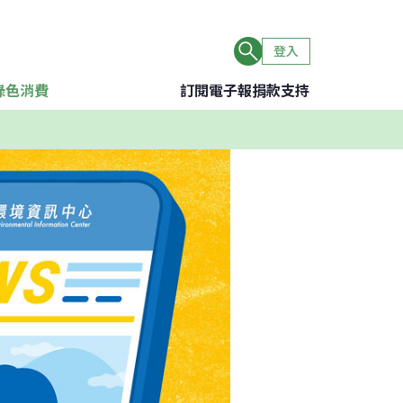
登入
綠色消費
訂閱電子報
捐款支持