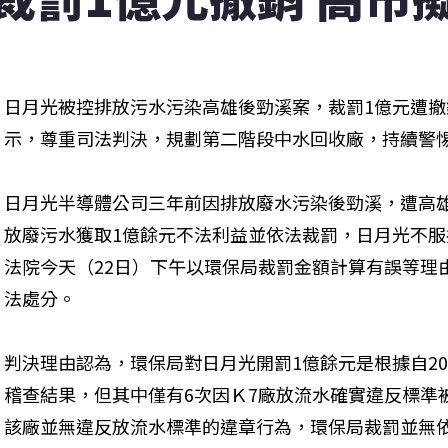
日月光被控排放污水污染高雄後勁溪案，裁罰1億元遭
示，尊重司法判決，規劃第二階段中水回收廠，持續警
日月光半導體公司三年前因排放廢水污染後勁溪，遭高
放廢污水獲取1億餘元不法利益並依法裁罰，日月光不
法院今天（22日）下午以環保局裁罰金額計算有誤等理
法處分。
判決理由認為，環保局對日月光開罰1億餘元是根據自200
稽查結果，但其中僅有6次因Ｋ7廠放流水確實違反標準
該廠並無違反放流水標準的違章行為，環保局裁罰並無