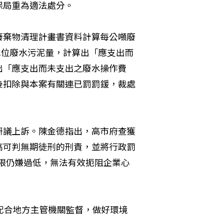
保局重為適法處分。
廢棄物清理計畫書資料計算每公噸廢
單位廢水污泥量，計算出「應支出而
出「應支出而未支出之廢水操作費
後扣除與本案有關連已罰罰鍰，裁處
研議上訴。陳金德指出，高市府查獲
高可判無期徒刑的刑責，並將行政罰
上限仍嫌過低，無法有效扼阻企業心
配合地方主管機關監督，做好環境