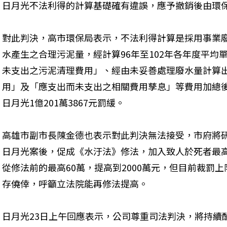
日月光不法利得的計算基礎確有違誤，應予撤銷後由環
對此判決，高市環保局表示，不法利得計算是採用事業
水產生之合理污泥量，經計算96年至102年各年度平均
未支出之污泥清理費用」、經由未妥善處理廢水量計算
用」及「應支出而未支出之相關費用孳息」等費用加總
日月光1億201萬3867元罰緩。
高雄市副市長陳金德也表示對此判決無法接受，市府將
日月光案後，促成《水汙法》修法，加入致人於死者最
從修法前的最高60萬，提高到2000萬元，但目前裁罰
存僥倖，呼籲立法院能再修法提高。
日月光23日上午回應表示，公司尊重司法判決，將持續