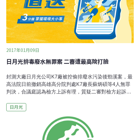
能允諾每年拿出一億元、連續三十年投入台灣環保工作。
另位議員張豐藤說，環保局立論應該要更謹慎，目前只能
尊重法院判決，重新計算裁罰。
2017年01月09日
日月光排毒廢水無罪案 二審遭最高院打臉
封測大廠日月光公司K7廠被控偷排廢水污染後勁溪案，最
高法院日前撤銷高雄高分院判處K7廠長蘇炳碩等4人無罪
判決，合議庭認為檢方上訴有理，質疑二審對檢方起訴事
證沒調查清楚，因此予以發回更審，另維持工程師何登陽
日月光
二審無罪判決確定。承審本案的最高法院刑九庭指出，案
發當時，K7廠長共排放5000多噸廢水，其中含鎳、銅和強
酸等重金屬污泥，有害人體健康，案發時雖然水污染防制
法沒有刑責，但排放污泥等廢棄物，仍違反廢棄物清理
法，且被告在偵訊時承認，案發時廢水和污泥酸度太高，