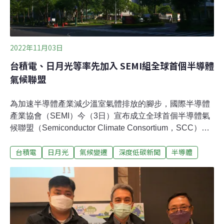
2022年11月03日
台積電、日月光等率先加入 SEMI組全球首個半導體
氣候聯盟
為​​加速半導體產業減少溫室氣體排放的腳步，國際半導體
產業協會（SEMI）今（3日）宣布成立全球首個半導體氣
候聯盟（Semiconductor Climate Consortium，SCC），
目前已有逾60家的跨半導體價值鏈創始企業會員共同響應
台積電
日月光
氣候變遷
深度低碳新聞
半導體
參與，台灣有五家企業加入，由日月光、台積電、南亞
科、環球晶圓、漢民科技率先響應成為SCC創始會員。全
球首個半導體產業鏈聯盟 目標2050淨零碳排SEMI今（3
日）發布新聞稿指出，全球半導體氣候聯盟（SCC）為全
球第一個全由半導體價值鏈企業所組成之聯盟，成員未來
將透過合作保持密切溝通、共同技術創新、設定具體減碳
目標，並於2050年達成淨零碳排，同時也將每年發布三大