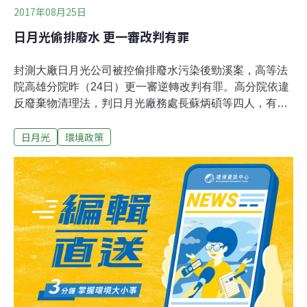
2017年08月25日
日月光偷排廢水 更一審改判有罪
封測大廠日月光公司被控偷排廢水污染後勁溪案，高等法
院高雄分院昨（24日）更一審逆轉改判有罪。高分院依違
反廢棄物清理法，判日月光廠務處長蘇炳碩等四人，有期
徒刑一年四月至一年十月不等，均緩刑四至五年，仍可上
日月光
環境政策
訴。高雄市長陳菊肯定判決結果正面，有助於環保機關依
法執行公權力；至於先前對日月光不當利得裁罰，法院因
計算標準認定不同而撤銷，也會依法重新計算、裁罰。更
一審合議庭法官調查，日月光當天持續排放計約5194噸廢
水到後勁溪，屬於有害事業廢棄物的污泥約三公斤、有害
健康物質鎳（約24.1公斤，為後勁溪流域平均鎳濃度2043
倍以上）、銅（排放約14公斤，為後勁溪流域平均銅濃度
146倍以上）及強酸，嚴重影響後勁溪整體生態環境。依
照環保署函釋暨官員說法，經污水處理設施的廢水應適用
水污法，豈非讓有廢水處理設備的廠商如同取得「免死金
牌」，可大張旗鼓以此做保護傘，形式上經過處理排放，