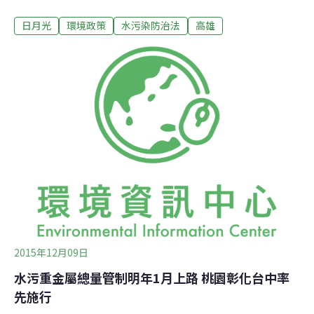
半導體公司三年前因排放廢水污染後勁溪，遭高雄市政府
日月光
環境政策
水污染防治法
高雄
環保局認定日月光因違法排放廢污水獲取1億餘元不法利
益並依法裁罰，日月光不服提起行政訴訟抗罰，高雄高等
行政法院今天（22日）下午以環保局裁罰金額計算有誤等
理由將原處分撤銷，要求市府重為適法處分。判決理由認
為，環保局對日月光開罰1億餘元是根據自2007年至2013
年間環保局共70次的稽查結果，但其中僅有6次因Ｋ7廠放
流水確實違反標準被裁罰確定，其他64次查核結果，該廠
並無違反放流水標準的違章行為，環保局裁罰並無依據；
此外法院也認為，原處分認定日月光不法利得的計算基礎
確有違誤，應予撤銷後由環保局重為適法處分。對此判
決，高市環保局表示，不法利得計算是採用事業廢棄物清
理計畫書資料計算每公噸廢水產生之合理
2015年12月09日
水污重金屬總量管制明年1月上路 桃園彰化台中率
先施行