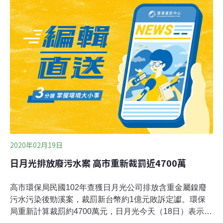
台積電與日月光等大廠，則都喊出接近100%廢塑膠資源
化的目標。產業廢塑膠資源化：台積電規範供應商、日月
光成立資源再生中心國內民生與產業產生的廢塑膠量體相
近，但產業更常見複合材，回收再利用工序相對複雜。在
塑膠廢料的源頭管理上，半導體大廠台積電擬定「供應商
物料包裝規範白皮書」，規範所有供應商包材須符合公司
回收規範，並且和再利用業者合作，落實分類，去年已回
收8000公噸的塑膠，資源化比例達66%，未來目標是邁向
95％。台積電在中科的首座「
2020年02月19日
日月光排放廢污水案 高市重新裁罰近4700萬
高市環保局民國102年查獲日月光公司排放含重金屬鎳廢
污水污染後勁溪案，裁罰新台幣約1億元敗訴定讞。環保
局重新計算裁罰約4700萬元，日月光今天（18日）表示，