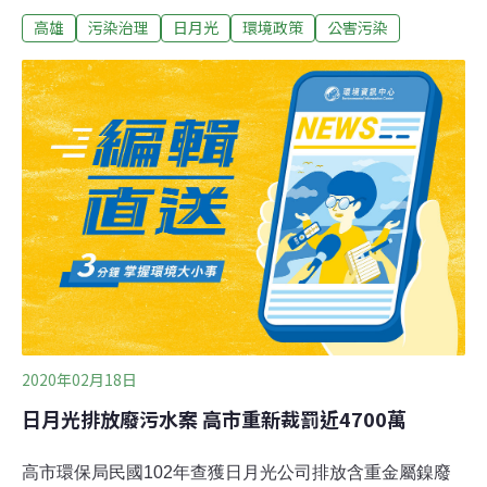
內部仍在研議是否訴願；若日月光提訴願，環保局表示尊
高雄
污染治理
日月光
環境政策
公害污染
重。高市環保局今天表示，針對法院判決有疑慮部分，已
重新計算，裁罰金額計算方式從原6年改為3年；原認定不
法利得污泥單價每噸1萬6733元，重新修正每噸7400元。
經多次審議決議裁罰不法利得4695萬1588元。高市環保局
已將重新裁定的處分書函送日月光公司，對於日月光若提
訴願，環保局表示尊重。
2020年02月18日
日月光排放廢污水案 高市重新裁罰近4700萬
高市環保局民國102年查獲日月光公司排放含重金屬鎳廢