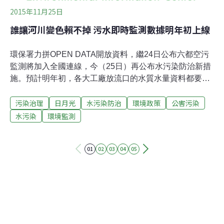
2015年11月25日
誰讓河川變色賴不掉 污水即時監測數據明年初上線
環保署力拼OPEN DATA開放資料，繼24日公布六都空污
監測將加入全國連線，今（25日）再公布水污染防治新措
施。預計明年初，各大工廠放流口的水質水量資料都要連
線上網，包括六輕、日月光等工廠的水質自動監測數據，
污染治理
日月光
水污染防治
環境政策
公害污染
民眾只要上網就看得到。環保署24日公布「水污染防治措
施及檢測申報管理辦法」，將放流水自動監測的工廠從80
水污染
環境監測
家擴增至350家，重大違規廠商必須增設「電子式電度
表」，畜牧廢水也增設管理辦法。此外，原本只給地方縣
01
02
03
04
05
市政府的水質監測數據也要公開到環保署網站，每小時更
新，供全民檢視。以往見到河川污染總苦於無法取得即時
監測資料，今環署宣布於明年要擴大監測工廠數量，並將
數據即時上線。圖為2013年7月五股觀音坑溪沿線工廠偷
排廢水，紅色汙水流入淡水河。圖片來源：齊柏林的飛閱
台灣FB