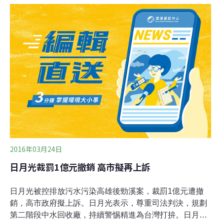
面。資料來源：環保署重大點源放流水自動連續監測資訊
查詢系統。除了首批上線的業者外，第二批將鎖定每日排
放量達5,000公噸的中型工廠，預計約60餘家預計明年初
完成連線。之後會繼續鎖定每日排放量1,500公噸的小型工
廠。完成後，將可掌握全國80%以上的排水量。
2016年03月24日
日月光裁罰1億元撤銷 高市擬再上訴
日月光被控排放污水污染高雄後勁溪案，裁罰1億元遭撤
銷，高市政府擬上訴。日月光表示，尊重司法判決，規劃
第二階段中水回收廠，持續警惕精進為台灣打拚。日月光