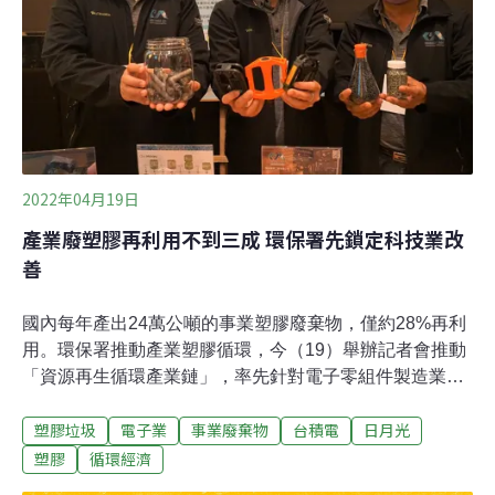
碳排放範圍的年度進度報告。SCC創始會員共65家，其中
有五家台灣企業在列，日月光、環球晶圓、漢民科技、南
亞科技、台積電。其餘成員包括世界知名企業，如超微
（AMD）、艾司摩爾（ASML）、格羅方
2022年04月19日
產業廢塑膠再利用不到三成 環保署先鎖定科技業改
善
國內每年產出24萬公噸的事業塑膠廢棄物，僅約28%再利
用。環保署推動產業塑膠循環，今（19）舉辦記者會推動
「資源再生循環產業鏈」，率先針對電子零組件製造業，
號召產業上中下游，提高資源循環效率。科技業廢棄塑膠
塑膠垃圾
電子業
事業廢棄物
台積電
日月光
型態多元，部分品項過去多只能焚化處理，環署表示，未
來會先鎖定科技業，從目前65%以上的塑膠再利用比例，
塑膠
循環經濟
希望再提高到75%，相當於增加3000公噸的再利用量。而