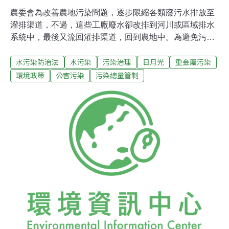
農委會為改善農地污染問題，逐步限縮各類廢污水排放至
灌排渠道，不過，這些工廠廢水卻改排到河川或區域排水
系統中，最後又流回灌排渠道，回到農地中。為避免污水
回流農田，環保署修法加嚴污水排放管制，與地方政府合
水污染防治法
水污染
污染治理
日月光
重金屬污染
作劃設管制區，進行水污總量管制。未來在一級管制區
內，不會再接受重金屬排放工廠申請。農地污染最嚴重的
環境政策
公害污染
污染總量管制
三個縣市政府均已完成總量管制區規劃，其中以桃園面積
最大，劃設100平方公里，彰化次之，約11.9平方公里，
台中則佔9.6平方公里。一級管制區加上二級管制區內，總
共69家工廠及3個工業區，含桃園的日月光工廠，都將受
到新法規管制。明年元旦，桃園將率先上路後，彰化、台
中陸續在2月或3月間實施。管制農地灌溉水源重金屬污
染。圖片來源：農委會與環保署。製圖：陳文姿。一級管
制區不再設重金屬排放工廠 桃園台中彰化已完成劃設這次
總量管制計畫是由環保署負責放流水標準與罰則的修法，
地方政府則負責劃設總量管制區域。管制