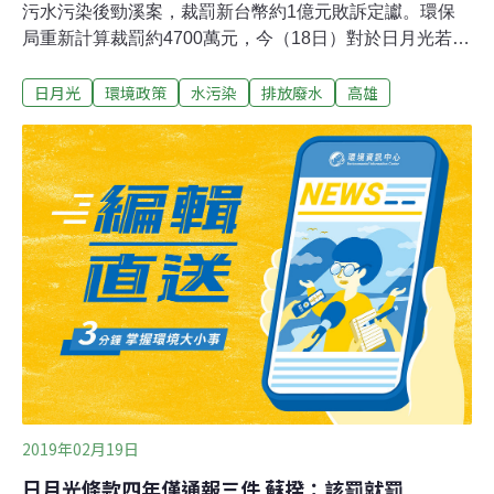
污水污染後勁溪案，裁罰新台幣約1億元敗訴定讞。環保
局重新計算裁罰約4700萬元，今（18日）對於日月光若提
訴願，表示尊重。日月光公司102年10月間被高雄市環境
日月光
環境政策
水污染
排放廢水
高雄
保護局查獲排放大量高濃度含重金屬鎳的強酸性廢水污染
後勁溪，違反水污染防治法，環保局勒令晶圓製造K7廠停
工，依未妥善處理廢水及污泥的費用所獲不當利得處分罰
鍰1億201萬元。日月光不服提起行政訴訟，高等行政法院
審理認定高市環保局裁罰並無充分舉證，且裁罰的金額與
理由超出權限及相關法令，判決罰鍰撤銷。
2019年02月19日
日月光條款四年僅通報三件 蘇揆：該罰就罰