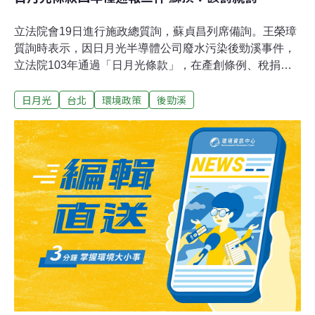
立法院會19日進行施政總質詢，蘇貞昌列席備詢。王榮璋
質詢時表示，因日月光半導體公司廢水污染後勁溪事件，
立法院103年通過「日月光條款」，在產創條例、稅捐稽
徵法和水污染防治法新增規定，公司企業違反環保、勞
日月光
台北
環境政策
後勁溪
工、食安相關法律，情節重大者，將不得申請獎勵跟補
助，並要追回違法期間的獎勵、補助或租稅優惠。王榮璋
指出，但日月光條款上路四年來，僅經濟部通報三件案
件，環保署、勞動部跟衛福部都沒有通報案件，各部會認
定情節重大的標準也不一致。蘇貞昌答詢表示，他來當行
政院長，不管細節，但要表示態度跟決心。立這個法的目
的，是受獎勵補助的大公司不應該違反環保、勞動跟衛生
相關法令，什麼是「情節重大」，應該要認定快一點、標
準一致一點。蘇貞昌說，「該罰就罰，該要回的錢就要回
來」，要告訴相關業者，政府很認真執法，讓這些企業不
敢輕忽，也不要讓企業誤以為政府不敢執法。