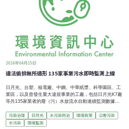
卻「以生產線為重」，不願停工避免損失，因此不是廠方
應變不足，而是顯有犯意，這些二審都應查清楚。二審認
為檢方引用法條不當，認定只是「鹽酸溢流事件」而非
「偷排有害毒水」，將五名被告全判無罪，一審判罰日月
光300萬元也被二審判決免罰。
2016年04月15日
違法偷排無所遁形 135家事業污水即時監測上線
日月光、台塑、核電廠、中鋼、中華紙漿、科學園區、工
業區，以及曾發生重大違規事業的工廠，包括日月光K7廠
等共135家業者的廢（污）水放流水自動連續監測數據大
公開！過去只有連結到地方政府環保局的水質監測數據，
污染治理
日月光
水污染防治
環境政策
公害污染
現在這些資訊均已連結環保署的公開平台上，有沒有違法
偷排廢污水，24小時不漏看。日月光K7、台塑麥寮、核二
水污染
環境監測
廠、竹科、中華紙漿等 2016/4/15 12:30-12:40 間擷取畫