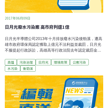
實際上卻未有效處理廢水，明顯違反
2017年06月09日
日月光廢水污染案 高市府判還1億
日月光半導體公司2013年十月排放廢水污染後勁溪，遭高
雄市政府環保局認定獲取上億元不法利益並裁罰，日月光
不服提起行政訴訟，高雄高等行政法院去年認定裁罰金額
計算有誤，撤銷原裁罰處分，要求市府重為適法處分，上
高雄
污染治理
日月光
環境政策
公害污染
訴後最高行政法院昨判高市府應返還日月光已繳的1億201
萬多元罰鍰，全案確定。高雄高等行政法院認為，高市府
水污染
後勁溪
環保局是根據這六年間共七十次的稽查結果，但其中僅有
六次因K7廠放流水確實違反標準被裁罰確定，裁罰期間過
長，且裁罰計算基礎錯誤，判日月光勝訴。最高行政法院
昨亦支持此一見解，全案確定。左楠區市議員李柏毅指
出，日月光污染後勁溪造成的事實，沿岸居民都看在眼
裡，當初若非市府從嚴處理就找不出元凶，日月光也不可