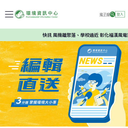
電子報
登入
快訊
風機離聚落、學校過近 彰化福漢風電