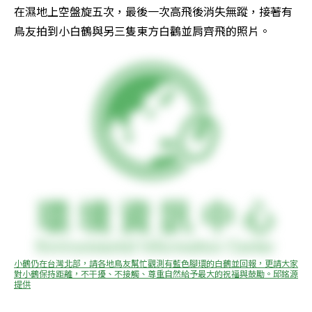
在濕地上空盤旋五次，最後一次高飛後消失無蹤，接著有
鳥友拍到小白鶴與另三隻東方白鸛並肩齊飛的照片。
小鶴仍在台灣北部，請各地鳥友幫忙觀測有藍色腳環的白鶴並回報，更請大家
對小鶴保持距離，不干擾、不接觸、尊重自然給予最大的祝福與鼓勵。邱銘源
提供