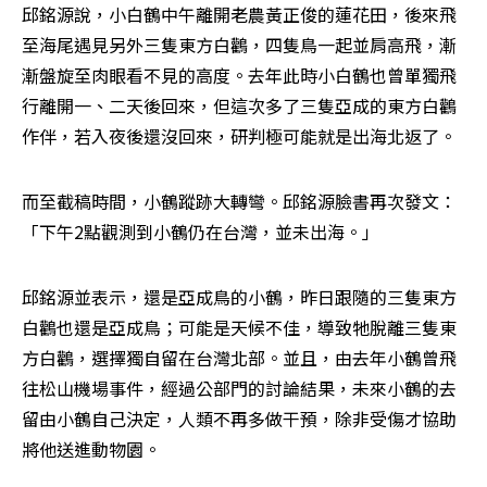
邱銘源說，小白鶴中午離開老農黃正俊的蓮花田，後來飛
至海尾遇見另外三隻東方白鸛，四隻鳥一起並肩高飛，漸
漸盤旋至肉眼看不見的高度。去年此時小白鶴也曾單獨飛
行離開一、二天後回來，但這次多了三隻亞成的東方白鸛
作伴，若入夜後還沒回來，研判極可能就是出海北返了。
而至截稿時間，小鶴蹤跡大轉彎。邱銘源臉書再次發文：
「下午2點觀測到小鶴仍在台灣，並未出海。」
邱銘源並表示，還是亞成鳥的小鶴，昨日跟隨的三隻東方
白鸛也還是亞成鳥；可能是天候不佳，導致牠脫離三隻東
方白鸛，選擇獨自留在台灣北部。並且，由去年小鶴曾飛
往松山機場事件，經過公部門的討論結果，未來小鶴的去
留由小鶴自己決定，人類不再多做干預，除非受傷才協助
將他送進動物園。