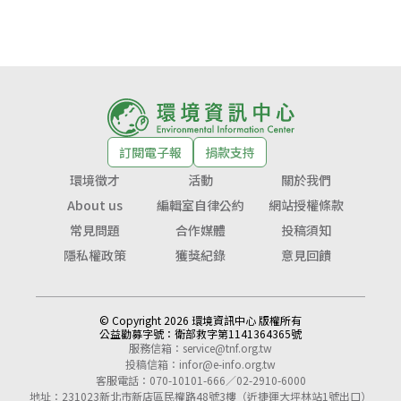
訂閱電子報
捐款支持
環境徵才
活動
關於我們
About us
編輯室自律公約
網站授權條款
常見問題
合作媒體
投稿須知
隱私權政策
獲獎紀錄
意見回饋
© Copyright 2026 環境資訊中心 版權所有
公益勸募字號：
衛部救字第1141364365號
服務信箱：
service@tnf.org.tw
投稿信箱：
infor@e-info.org.tw
客服電話：070-10101-666／02-2910-6000
地址：231023新北市新店區民權路48號3樓（近捷運大坪林站1號出口）