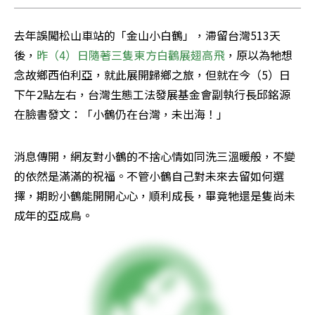
去年誤闖松山車站的「金山小白鶴」，滯留台灣513天
後，
昨（4）日隨著三隻東方白鸛展翅高飛
，原以為牠想
念故鄉西伯利亞，就此展開歸鄉之旅，但就在今（5）日
下午2點左右，台灣生態工法發展基金會副執行長邱銘源
在臉書發文：「小鶴仍在台灣，未出海！」
消息傳開，網友對小鶴的不捨心情如同洗三溫暖般，不變
的依然是滿滿的祝福。不管小鶴自己對未來去留如何選
擇，期盼小鶴能開開心心，順利成長，畢竟牠還是隻尚未
成年的亞成鳥。