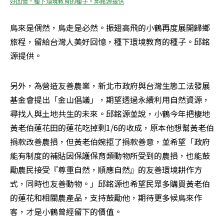
好回憶，種下環境教育的種子。邱銘源提供
鳥來是偶然，鳥走是必然。振翅高飛的小鶴再度展開歸鄉
旅程，留給台灣人美好回憶，種下環境教育的種子。邱銘
源提供。
另外，為營造友善農業，新北市政府與台灣生態工法發展
基金會提出「金山倡議」，期望透過永續利用自然資源，
尋找人與土地共生的未來。邱銘源並說，小鶴今年把棲地
黃老伯蓮花田的蓮花吃掉剩1/6的收成，原本他想幫黃老伯
捐款改善農損，但黃老伯婉拒了捐款善意，並希望「政府
能有制度的補貼因保護保育類動物所受到的農損，也能鼓
勵農民接受『尊重自然，順應自然』的友善環境耕作方
式，同時也友善動物。」邱銘源也希望民眾多購買黃老伯
的蓮花和相關農產品，支持鼓勵他，期待更多候鳥來作
客，才是小鶴曾經留下的價值。