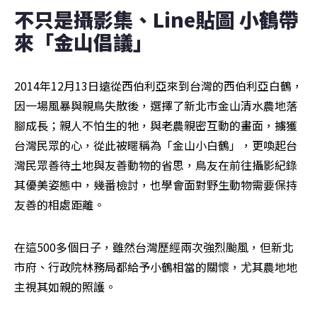
不只是攝影集、Line貼圖 小鶴帶
來「金山倡議」
2014年12月13日遠從西伯利亞來到台灣的西伯利亞白鶴，
因一場風暴與親鳥失散後，選擇了新北市金山清水農地落
腳成長；親人不怕生的牠，與老農親密互動的畫面，擄獲
台灣民眾的心，從此被暱稱為「金山小白鶴」，更喚起台
灣民眾善待土地與友善動物的省思，鳥友在前往攝影紀錄
其優美姿態中，幾番檢討，也學會面對野生動物需要保持
友善的相處距離。
在這500多個日子，雖然台灣歷經兩次強烈颱風，但新北
市府、行政院林務局都給予小鶴相當的關懷，尤其農地地
主視其如親的照護。