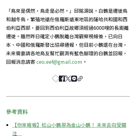
「鳥來是偶然，鳥走是必然。」邱銘源說。白鶴是遷徙鳥
和越冬鳥，繁殖地遠在俄羅斯遠東地區的薩哈共和國和西
伯利亞西部，要回到西伯利亞故鄉須經過6000哩的長距離
遷徙。雖然昨日確定小鶴脫離台灣觀察視線後，已向日
本、中國和俄羅斯發出協尋通報，但目前小鶴還在台灣，
未來需要請各地鳥友幫忙觀測有藍色腳環的白鶴並回報，
回報消息請寄 
ceo.eef@gmail.com
。
參考資料
【你來報報】松山小鶴原為金山小鶴！ 未來去向受關
注　