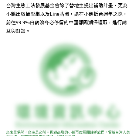
台灣生態工法發展基金會除了替地主提出補助計畫，更為
小鶴出版攝影集以及Line貼圖，還在小鶴抵台週年之際，
前往99.9%白鶴渡冬必停留的中國鄱陽湖保護區，進行請
益與對談。
鳥來是偶然，鳥走是必然。振翅高飛的小鶴再度展開歸鄉旅程，留給台灣人美