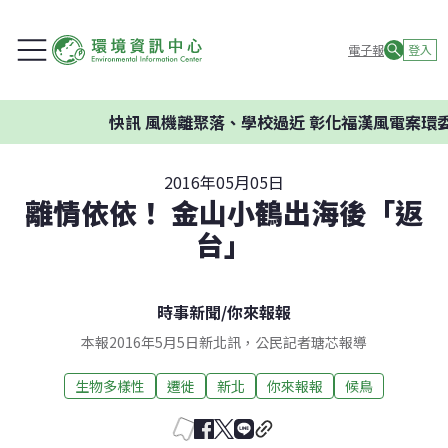
電子報
登入
快訊
風機離聚落、學校過近 彰化福漢風電案環委建
2016年05月05日
離情依依！ 金山小鶴出海後「返
台」
時事新聞
/
你來報報
本報2016年5月5日新北訊，公民記者瑭芯報導
生物多樣性
遷徙
新北
你來報報
候鳥