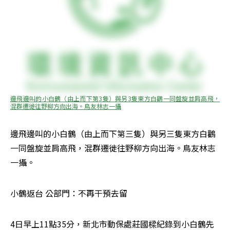
邊飛邊叫的小白鶴（由上而下第3隻）與另3隻東方白鸛一同盤旋並肩高飛，
混群遷徙往野柳方向出海。鳥友林志一攝
邊飛邊叫的小白鶴（由上而下第三隻）與另三隻東方白鸛
一同盤旋並肩高飛，混群遷徙往野柳方向出海。鳥友林志
一攝。
小鶴返台 公部門：不再干預去留
4日早上11點35分，新北市動保處莊國樑紀錄到小白鶴先