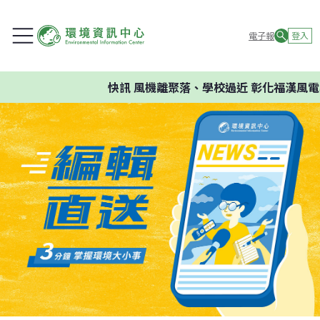
電子報
登入
快訊
風機離聚落、學校過近 彰化福漢風電