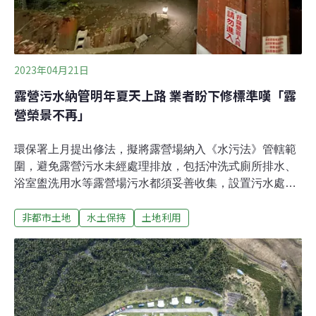
2023年04月21日
露營污水納管明年夏天上路 業者盼下修標準嘆「露
營榮景不再」
環保署上月提出修法，擬將露營場納入《水污法》管轄範
圍，避免露營污水未經處理排放，包括沖洗式廁所排水、
浴室盥洗用水等露營場污水都須妥善收集，設置污水處理
設施或委託代處理業者處理，預計2024年7月1日上路。今
非都市土地
水土保持
土地利用
（21日）環保署舉行「禁止足使水污染行為」修正草案研
商會議，出席業者認為，草案以每日最大污水量計算的標
準過高，露營場並不是天天客滿，「露營榮景不再」，希
望下修污水處理量標準。露營場須設污水處理設施 2024年
7月1日生效近年露營活動人數增加，為避免露營產生的污
水未經處理就排放至水體，環保署3月預告修正「禁止足