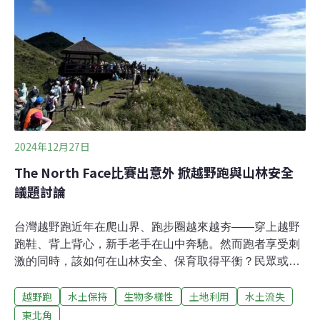
得內政部核准變更事業用地，2023年9月經濟部核定光電
施工許可。據《聯合報》報導，和山光電開發基地面積占
地51公頃，核准裝置容量共45ＭＷ。開發商依水保計畫區
分一、二期。第一期水保計畫對應
2024年12月27日
The North Face比賽出意外 掀越野跑與山林安全
議題討論
台灣越野跑近年在爬山界、跑步圈越來越夯——穿上越野
跑鞋、背上背心，新手老手在山中奔馳。然而跑者享受刺
激的同時，該如何在山林安全、保育取得平衡？民眾或比
賽主辦方在步道或林地上伐採竹木，會不會違法？10月
越野跑
水土保持
生物多樣性
土地利用
水土流失
中，越野跑者林冠廷上臂傷口剛拆了線、包著三角巾，前
臂沒有知覺。意外發生後，他便一直在思考這些問題。9
東北角