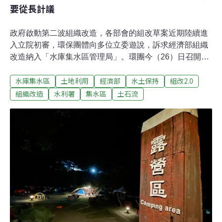
要從長計議
政府啟動第二波組織改造，各部會的組改草案近期陸續進
入立院初審，環保團體向多位立委遊說，訴求經濟部組織
改造納入「水庫集水區管理局」。環團今（26）日召開記
者會指出，台灣治水單位權責分散，長期無法有效管理開
水庫集水區
土地利用
經濟部
水土保持
組改2.0
發、治水防洪。民間多年終於等到組改機會，「這次沒有
做，是不是還要再等十幾、二十幾年？」環團指出，行政
組織改造
水利署
集水區
土石流
院2006年核定「水庫集水區保育綱要」，明訂行政院推動
組織改造應納入「水庫集水區（或流域）管理局」。不過
行政院人事行政總處回應，成立集水區管理局涉及多項法
規修正，需從長計議，建議由經濟部協調農委會共同強化
管理。