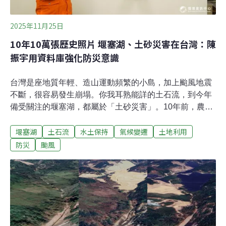
2025年11月25日
10年10萬張歷史照片 堰塞湖、土砂災害在台灣：陳
振宇用資料庫強化防災意識
台灣是座地質年輕、造山運動頻繁的小島，加上颱風地震
不斷，很容易發生崩塌。你我耳熟能詳的土石流，到今年
備受關注的堰塞湖，都屬於「土砂災害」。10年前，農業
部農村發展及水土保持署（當時為農委會水土保持局）發
堰塞湖
土石流
水土保持
氣候變遷
土地利用
起「土砂災害歷史照片與故事募集」，今年已經累計近10
萬張照片、空照及衛星影像。面對土砂災害，我們的準備
防災
颱風
夠嗎？災害歷史影像平台的發起人、水保署減災監測組長
陳振宇接受《環境資訊中心》專訪，分享防災心境。土砂
災害在台灣：造山、颱風地震 與居住其中的人們為什麼台
灣這麼容易發生土石流、崩塌災害呢？陳振宇解釋，台灣
75%以上國土是山坡地，「有山就會崩」。崩塌的土石沖
到下游，形成沖積扇，經過風化崩解等作用，最終成為肥