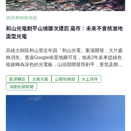
沃的沖積平原，這也是台灣西半部平原地區的成因。換句
話說，如果沒有造山運動、沒有崩塌和土石流，台灣不會
有西半部的居住區。陳振宇舉例，民俗上說「左青龍右白
2025年06月26日
虎、背後有靠山」，被山環抱的地方就是風水寶
和山光電剷平山坡屢次遭罰 高市：未來不會核准地
面型光電
高雄大樹區和山里近年因「和山光電」案場開發，大片森
林消失。透過Google衛星地圖可見，地表2年多來從綠色
植披轉為深色的光電板，山頭因開發而剷平，更危及鄰近
村落安全。大樹案是高雄唯一一個地面型光電開發案，高
能源轉型
太陽光電
山坡地開發
水土保持
雄市長陳其邁指出，兩年前已經下令不准開發地面光電，
「未來也不會核准」。24日經濟部能源署表示，將依法廢
深度低碳新聞
止該案場光電許可。然而，目前廢止是針對第二期的許
可，第一期仍可持續施工。大樹山林開發光電51公頃 議
員：不是今天才出問題高雄大樹區和山里的「大樹區和山
太陽光電發電設施」，為高雄近年唯一地面光電案場。該
地原為自來水公司所有，配合政府能源政策將閒置土地公
開招標，並由聰明的家股份有限公司得標，在2022年底取