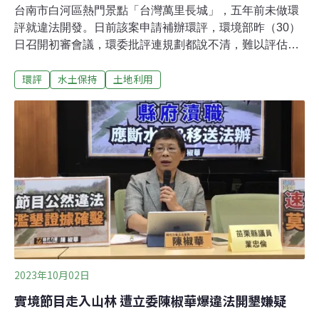
台南市白河區熱門景點「台灣萬里長城」，五年前未做環
評就違法開發。日前該案申請補辦環評，環境部昨（30）
日召開初審會議，環委批評連規劃都說不清，難以評估環
境影響，被要求補件再審。未做環評違法開發 「林務局
環評
水土保持
土地利用
長」挨罰112萬現任台灣區觀光協會聯合會總會長、白河
萬里長城董事長「林務局長」，2017年2月開發台南白河
六重溪地區9.25公頃的山坡保育地，並在7月完成園區雛
形，隔年開始營運至今。主要設施有3公里的長城造景，
以及仿40年代的台灣街道，五年來吸引不少劇組造訪取
景。因萬里長城未提水保計畫就鋪設水泥、修築道路、埋
設護欄，並興建多棟建物，台南地檢署2019年以違反《水
土保持法》及《區域計畫法》起訴林務局長。去（2022）
年判決結果出爐，台南地方法院判處林務局長10個月有期
徒刑，併科罰金10萬元。去年4月，林務局長亦遭環保署
環境督察總隊（現環境部環境管理署）裁罰112萬5000
元。因該案位於山坡地、
2023年10月02日
實境節目走入山林 遭立委陳椒華爆違法開墾嫌疑