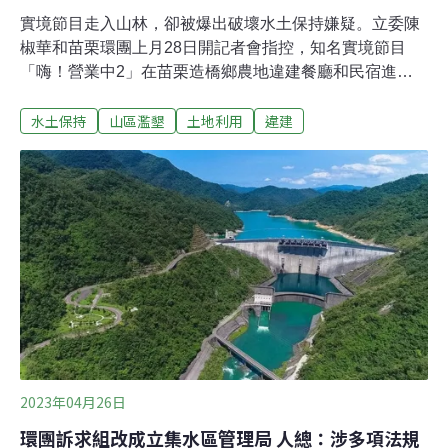
實境節目走入山林，卻被爆出破壞水土保持嫌疑。立委陳
椒華和苗栗環團上月28日開記者會指控，知名實境節目
「嗨！營業中2」在苗栗造橋鄉農地違建餐廳和民宿進行
拍攝，濫伐苗栗1.2萬坪原始森林，違反水土保持法、山坡
水土保持
山區濫墾
土地利用
違建
地保育利用條例、森林法等多項法規。陳椒華批評，經多
次檢舉，苗栗縣政府才依最低標開罰6至8萬元。節目單位
則透過媒體報導回應，僅在私人已開發完畢土地拍攝，且
已在今年7月拍完撤出。陳情接二連三 陳椒華批「罰6萬護
一生」餐廳經營實境節目「嗨！營業中2」由庹宗康、炎
亞綸等多位藝人參與演出，9月初才剛完成第二季首播。
陳椒華揭露，節目組去年開始就在農牧用地違建餐廳和民
宿，也破壞周遭山坡地保育區生態。這些行為同時違反水
土保持法、山坡地保育利用條例、森林法、區域計畫法、
建築法、農業發展條例等多項法規，但苗栗縣府至今只依
水土保持法最低標準開罰6至8萬元，陳情人多次檢舉才罰
至四次、共26萬元，否則過往相關案例常
2023年04月26日
環團訴求組改成立集水區管理局 人總：涉多項法規