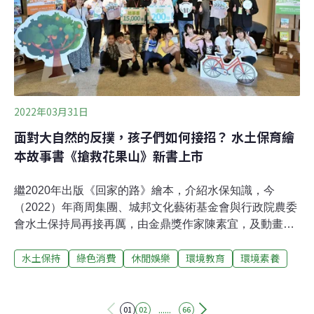
社會活動會影響氣候與生態系，導致氣候變遷衝擊、風險
越來越複雜及難以管理，建議國際加強保育、修復生態
系，才能提升整體氣候韌性。研究也發現，比起依賴人造
工程抵禦氣候
2022年03月31日
面對大自然的反撲，孩子們如何接招？ 水土保育繪
本故事書《搶救花果山》新書上市
繼2020年出版《回家的路》繪本，介紹水保知識，今
（2022）年商周集團、城邦文化藝術基金會與行政院農委
會水土保持局再接再厲，由金鼎獎作家陳素宜，及動畫設
計師李阿力聯手打造全新的《搶救花果山》自然生態故事
水土保持
綠色消費
休閒娛樂
環境教育
環境素養
書——一本擁有水土保育、關愛環境素養的繪本故事書，
並搭配108課綱，繪本、有聲書與Podcast齊上線。為了讓
水土保持知識深植學童心中，商周集團、城邦文化藝術基
金會與水土保持局自2018年起共同推動「水保教育扎根 台
......
01
02
66