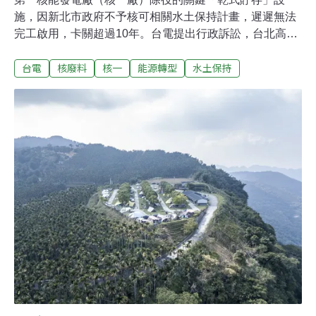
施，因新北市政府不予核可相關水土保持計畫，遲遲無法
完工啟用，卡關超過10年。台電提出行政訴訟，台北高等
行政法院昨（16日）判決新北市府敗訴，應核准台電的計
台電
核廢料
核一
能源轉型
水土保持
畫。全案仍可上訴。乾貯計畫卡關逾10年 台電告贏新北市
府核一廠已進入除役階段，為了將廠內燃料棒移出進行中
期貯存，台電公司規劃興建「乾式貯存」設施，在2010年
提出「核能一廠用過核燃料中期貯存計畫」，卻遭新北市
政府認定未依水保計畫施工，多次要求修正後仍不予核
定，導致乾貯設施期程延宕遲遲無法啟用，除役工作也隨
之延期。台電多次訴願未果，向台北高等行政法院提出行
政訴訟，北高行昨（16日）判決台電勝訴，認定台電已照
新北市府要求修改計畫，新北市沒有理由不予核定，新北
市府應核准台電計畫。全案仍可上訴。