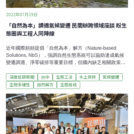
觀光局為露營場地主責機關，經過跨部會協商，今年7月
內政部修正「非都市土地使用管制規則」（簡稱「
2022年07月19日
「自然為本」調適氣候變遷 民間辦跨領域座談 盼生
態圈與工程人同陣線
近年國際頻頻提倡「自然為本」解方（Nature-based
Solutions, NbS），強調自然生態系統可以協助達成氣候
變遷調適、淨零碳排等重要目標，但國內缺乏相關政策與
法規，而目前施行的近似概念「生態檢核」，又因跨領域
深度低碳新聞
台中
生態工法
水土保持
氣候變遷
溝通隔閡、成效不彰，無法建立全尺度的規劃。台灣河溪
網等生態團體16日邀集產官學界、立委洪申翰等人舉辦
生物多樣性
自然解方
生態檢核
「從生態檢核到自然解方」研討會，簽署「生態社群跨領
域實務合作宣言」，遞交給國家發展委員會與公共工程委
員會，呼籲建立工程界與生態界的溝通管道，讓過去看似
衝突的兩個領域能夠站在同一陣線解決問題。用自然手段
解決人類問題 「自然為本NbS」正夯聯合國氣候變遷專門
委員會在其最新科學報告（IPCC AR6 WGII）指出，人類