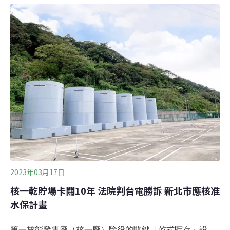
量的污水處理設施，草案預計2024年7月上路。近年參與
露營活動人數及露營場數量漸增，截至本月14日，全台總
共1830處露營場，近九成違法、僅187處合法。2022年7
月內政部修正「非都市土地使用管制規則」，位於農牧、
林業用地的1公頃以下小型露營場，可有條件申請合法
化。為配合主管機關交通部觀光局訂定的「露營場管理要
點」，環保署昨（22日）預告「禁止足使水污染行為」修
正草案，規範水污染管制區內之露營場，沖洗式廁所排水
及生活雜排水應納入污水下水道系統、集中處理場或委託
廢水代處理業處理，預計2024年7月1日生效。
2023年03月17日
核一乾貯場卡關10年 法院判台電勝訴 新北市應核准
水保計畫
第一核能發電廠（核一廠）除役的關鍵「乾式貯存」設