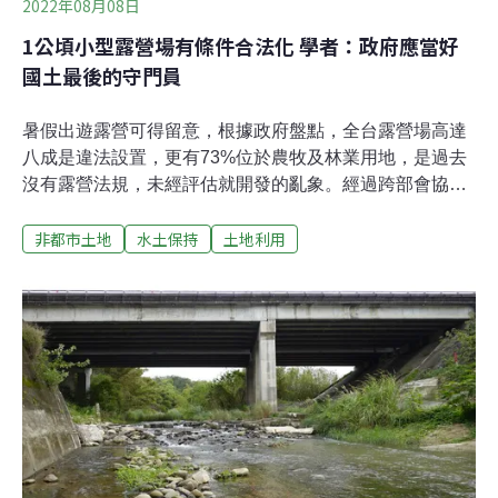
2022年08月08日
1公頃小型露營場有條件合法化 學者：政府應當好
國土最後的守門員
暑假出遊露營可得留意，根據政府盤點，全台露營場高達
八成是違法設置，更有73%位於農牧及林業用地，是過去
沒有露營法規，未經評估就開發的亂象。經過跨部會協
調，內政部上月公告修訂，有條件開放1公頃以下位於農
非都市土地
水土保持
土地利用
牧、林業用地的小型露營場申請合法化。不過學者批評，
內政部身為土地最後的守門員，此舉形同放縱1公頃以下
的露營場，且不要看露營帳篷比建築物輕巧，事實上，淋
浴間、廁所、管理室等設施都是露營場所需，「有露營場
就可能有污水排放問題」，有建物就應申請開發，否則只
怕成為各憑本事的良心事業。修法放寬農牧、林業用地 1
公頃小型露營場可合法化全國高達七成位於農牧和林業用
地的露營場，因過去法規尚未納入「露營」為農牧用地的
容許使用項目，僅有稍微相近的「休閒農業設施」，因此
陷入定位未明、無法可管的窘境。2021年3月行政院指定