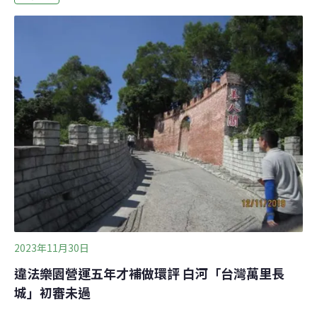
月下旬，他在The North Face舉辦的「北面山地節」越野
跑比賽中下坡時滑倒，一根削尖了的樹枝插穿右手二頭
肌。擾攘近一小時，救援人員終從附近農家借來電鋸，把
樹枝鋸斷。他捧著樹枝和傷口過溪下山，登上路旁的救護
車。被刺穿的手臂 不知被誰砍過的樹枝戶外裝備品牌The
North Face今（2024）年９月主辦27公里越野跑比賽，賽
道選址東北角。林冠廷回憶，賽前北海岸一直下雨，導致
賽道濕滑，那時跑到20公里、快抵達望遠坑山親水公園登
山口附近，面前是下坡，但泥土已被踏到幾乎沒有踩點，
他踩在最滑的
2023年11月30日
違法樂園營運五年才補做環評 白河「台灣萬里長
城」初審未過