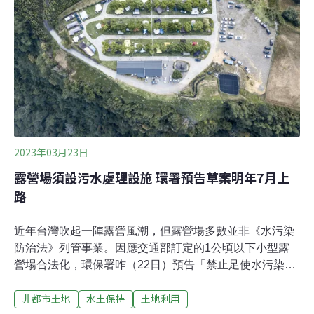
使水污染行為」草案，規定露營場沖洗式廁所排水及生活
雜排水應納入污水下水道系統、集中處理場、或委託廢水
代處理業處理，規範對象為水污染管制區內的露營場，預
計2024年7月1日上路。環保署水保處科長李美慧說明，露
營場可能的水污染來源有廁所排泄物、浴室盥洗用水、洗
手台洗滌水等，污水性質類似生
2023年03月23日
露營場須設污水處理設施 環署預告草案明年7月上
路
近年台灣吹起一陣露營風潮，但露營場多數並非《水污染
防治法》列管事業。因應交通部訂定的1公頃以下小型露
營場合法化，環保署昨（22日）預告「禁止足使水污染行
為」修正草案，針對露營場增列「禁止足使水污染行
非都市土地
水土保持
土地利用
為」，露營業者必須妥善收集處理污水，並設置足夠處理