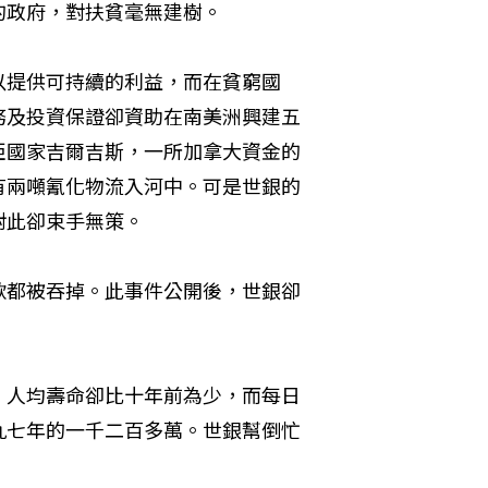
的政府，對扶貧毫無建樹。
以提供可持續的利益，而在貧窮國
務及投資保證卻資助在南美洲興建五
亞國家吉爾吉斯，一所加拿大資金的
有兩噸氰化物流入河中。可是世銀的
對此卻束手無策。
款都被吞掉。此事件公開後，世銀卻
，人均壽命卻比十年前為少，而每日
九七年的一千二百多萬。世銀幫倒忙